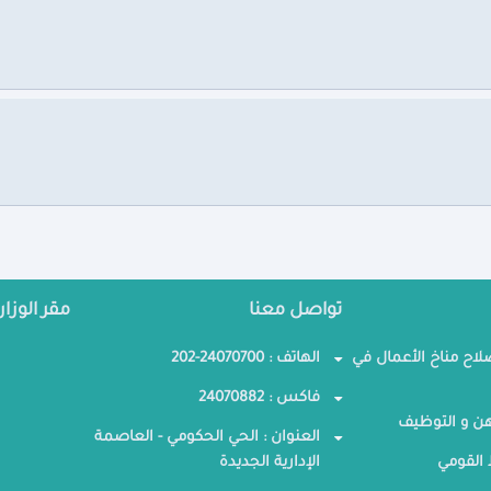
تواصل معنا
مقر الوزار
صلاح مناخ الأعمال في
الهاتف : 24070700-202
فاكس : 24070882
ن و التوظيف
العنوان : الحي الحكومي - العاصمة
القومي
الإدارية الجديدة