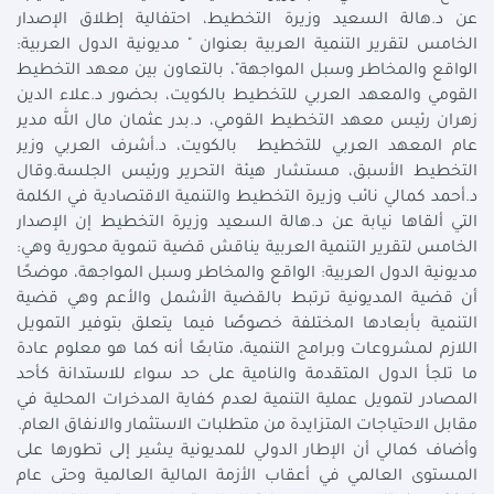
عن د.هالة السعيد وزيرة التخطيط، احتفالية إطلاق الإصدار
الخامس لتقرير التنمية العربية بعنوان " مديونية الدول العربية:
الواقع والمخاطر وسبل المواجهة"، بالتعاون بين معهد التخطيط
القومي والمعهد العربي للتخطيط بالكويت، بحضور د.علاء الدين
زهران رئيس معهد التخطيط القومي، د.بدر عثمان مال الله مدير
عام المعهد العربي للتخطيط بالكويت، د.أشرف العربي وزير
التخطيط الأسبق، مستشار هيئة التحرير ورئيس الجلسة.وقال
د.أحمد كمالي نائب وزيرة التخطيط والتنمية الاقتصادية في الكلمة
التي ألقاها نيابة عن د.هالة السعيد وزيرة التخطيط إن الإصدار
الخامس لتقرير التنمية العربية يناقش قضية تنموية محورية وهي:
مديونية الدول العربية: الواقع والمخاطر وسبل المواجهة، موضحًا
أن قضية المديونية ترتبط بالقضية الأشمل والأعم وهي قضية
التنمية بأبعادها المختلفة خصوصًا فيما يتعلق بتوفير التمويل
اللازم لمشروعات وبرامج التنمية، متابعًا أنه كما هو معلوم عادة
ما تلجأ الدول المتقدمة والنامية على حد سواء للاستدانة كأحد
المصادر لتمويل عملية التنمية لعدم كفاية المدخرات المحلية في
مقابل الاحتياجات المتزايدة من متطلبات الاستثمار والانفاق العام.
وأضاف كمالي أن الإطار الدولي للمديونية يشير إلى تطورها على
المستوى العالمي في أعقاب الأزمة المالية العالمية وحتى عام