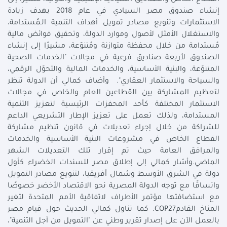
إنشاء صندوق مصر السيادي في عام 2018 بهدف زيادة
الاستثمارات وتنويع مصادر تمويل أهداف التنمية الـمُستدامة،
والاستغلال الأمثل لأصول وموارد الدولة، وتحقيق فوائض مالية
مُستدامة من خلال محفظة متوازنة ومُتنوّعة، مشيرًا إلى إنشاء
الصندوق لأربعة صناديق فرعية في مجالات "الخدمات الصحية
المتنوّعة، والبنية الأساسية، والخدمات المالية والتحوّل الرقمي،
والسياحة والاستثمار العقاري". وأضاف كمالي أن الدولة تنظر
لتعظيم المشاركة بين القطاعين العام والخاص في مجالات
الاستثمار المختلفة كأحد المحفزات الرئيسية لتعزيز التنمية
المستدامة، ولذلك تعمل على تعزيز الإطار التشريعي الداعم
للشراكة من خلال إجراء تعديلات في قانون تنظيم مشاركة
القطاع الخاص في مشروعات البنية الأساسية والخدمات
والمرافق العامة حيث تم إقرار تلك التعديلات الشهر
الماضي.وأشار كمالي إلى إطلاق مصر للسندات الخضراء كأول
دولة في الشرق الأوسط وشمال أفريقيا، لتنويع مصادر التمويل
واتساقًا مع توجه الدولة المصرية نحو الاقتصاد الأخضر خصوصًا
مع استضافتها مؤتمر الأطراف لاتفاقية الأمم المتحدة لتغير
المناخ القادمCOP27. كما تناول كمالي الحديث حول قيام مصر
بالعمل الآن على إصدار تقرير وطني عن "التمويل من أجل التنمية"،