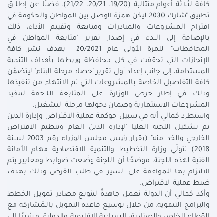
كافة لثلاثة أعوام متتالية (19/20، 20/21، 21/22)، فضلًا عن إطلاق
تطبيق "شارك 2030 ليكن همزة الوصل بين المواطن والحكومة في
اقتراح المشروعات والمبادرات ومتابعة وتقييم الأداء، ذلك
بالإضافة إلى البدء في إصدار تقرير "متابعة المواطن في
المحافظات"، للمرة الأولى عام 20/2021 بهدف نشر كافة
الإنجازات التي تحققت في كل محافظة وربطها بأهداف التنمية
المستدامة، إلى جانب إعداد أول تقرير "حصاد مرحلة البناء" ليتضمَّن
كافة التفاصيل الخاصة بالمشروعات التي تم الانتهاء من تنفيذها
وذلك في إطار حرص الوزارة على المتابعة اللاحقة لتنفيذ
المشروعات الاستثمارية وضمان دخولها مرحلة التشغيل.
واستطرد كمالي أنه في سبيل حوكمة عملية الاقتراض وإدارة الدين
تم تشكيل اللجنة العليا "لإدارة الدين العام وتنظيم الاقتراض
الخارجي والحَد منه" (بقرار رئيس مجلس الوزراء رقم 2003 لسنة
2018) تتولّي وزارة التخطيط والتنمية الاقتصادية مهام الأمانة
الفنية لهذه اللجنة، موضحًا أن اللجنة وضَعت ضوابط ومعايير يتم
الالتزام بها للموافقة على السير في طلب القرض وذلك بهدف
ضبط عملية الاقتراض.
وأكد كمالي أن الدولة تعمل جاهدةً لتنويع مصادر تمويل الخطط
والبرامج التنموية، من خلال توسيع قاعدة التمويل بالـمُشاركة مع
القطاع الخاص والصناديق السيادية الإقليمية والدولية، مشيرًا إلى