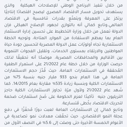
من خلال تنفيذ البرنامج الوطني للإصلاحات الهيكلية والذي
يستهدف تحويل مسار الاقتصاد المصري ليصبح اقتصادًا إنتاجيًا
يرتكز على المعرفة ويتمتّع بقدرات تنافسية في الاقتصاد
العالمي.وتابع كمالي أنه بالتوازي لجهود الإصلاح الهيكلي فإن
الدولة تعمل من خلال وزارة التخطيط على تحسين إدارة الاستثمار
العام بما يعظم الاستفادة من الموارد المتاحة، وتوجيه الخطة
الاستثمارية تجاه أولويّات عمل الدولة المصرية لتحسين جودة حياة
المواطنين والارتقاء بمستوى الخدمات، وتقليل الفجوات التنموية
بين الأقاليم والمحافظات المصرية، موضحًا أنه تحقيقًا لذلك
حرصت الوزارة من خلال خطة عام 21/2022 على استمرار الطفرة
المُحققة في الاستثمارات العامة، حيث قُدِّرَ حجم الاستثمارات
العامة في هذا العام بنحو 933 مليار جنيه بنسبة 75% من
الاستثمارات الكلية وبنسبة زيادة 535% مقارنة بعام 14/2015، كما
شَهد عام 21/2022 ولأول مرّة تجاوز الاستثمارات الكلية حاجز
التريليون جنيه تأكيدًا لعزم الحكومة على ضَخ استثمارات ضخمة
لتحريك الاقتصاد بخُطى مُتسارعة.
وتابع كمالي إن الاستثمارات العامة لعبت دورًا مُحفّزًا في دفع
عجلة النمو الاقتصادي، حيث تحقّقت معدلات نمو تصاعدية في
الأعوام الخمسة الأخيرة حتى وصلت إلى 5.6% في النصف الأول من