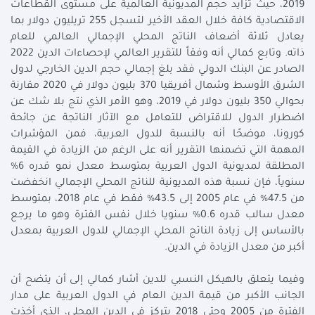
2019، حيث تزايد حجم المديونية العالمية على مستوى القطاعات
الاقتصادية كافة خلال العقد الأخير لتسجل 255 تريليون دولار بما
يعادل ثلاثة أضعاف الناتج المحلي الإجمالي العالمي للعام
ذاته. وتابع كمالي أنه وفقاً للتقرير العالمي لإحصاءات الدين 2022
الصادر عن البنك الدولي فقد بلغ إجمالي حجم الدين الخارجي لدول
الشرق الأوسط وشمال أفريقيا 370 بليون دولار في 2020 مقارنة
بحوالي 350 بليون دولار في 2019، وهو الأمر الذي نتج بلا شك عن
اضطرار الدول للاقتراض للتعامل مع الآثار الناتجة عن جائحة
كورونا، موضحًا أنه بالنسبة للدول العربية، فمن المؤشرات
المهمة التي تضمنها التقرير أنه على الرغم من الزيادة في القيمة
المطلقة لمديونية الدول العربية بمتوسط معدل نمو قدره 6%
سنوياً، فإن نسبة هذه المديونية للناتج المحلي الإجمالي انخفضت
من 47.5% في عام 2005 إلى 43.5% فقط في عام 2018، بمتوسط
معدل سالب قدره 0.6% سنويا خلال نفس الفترة وهو ما يرجع
بالأساس إلى زيادة الناتج المحلي الإجمالي للدول العربية بمعدل
أكبر من معدل الزيادة في الدين.
وفيما يتعلق بالهيكل النسبي للدين أشار كمالي إلى أن يتضح أن
الجانب الأكبر من قيمة الدين العام في الدول العربية على مدار
الفترة من 2005 وحتى 2018 يتركز في الدين المحلي، الذي أخذت