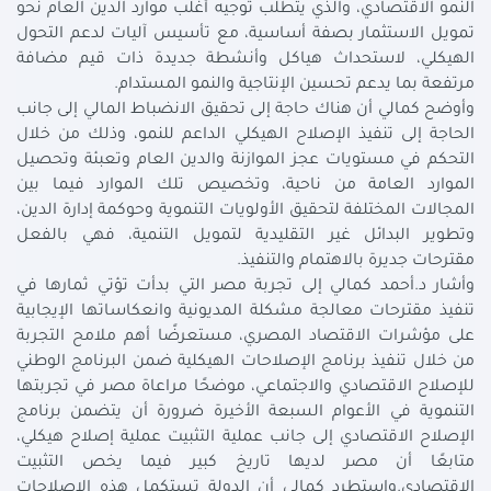
النمو الاقتصادي، والذي يتطلب توجيه أغلب موارد الدين العام نحو
تمويل الاستثمار بصفة أساسية، مع تأسيس آليات لدعم التحول
الهيكلي، لاستحداث هياكل وأنشطة جديدة ذات قيم مضافة
مرتفعة بما يدعم تحسين الإنتاجية والنمو المستدام.
وأوضح كمالي أن هناك حاجة إلى تحقيق الانضباط المالي إلى جانب
الحاجة إلى تنفيذ الإصلاح الهيكلي الداعم للنمو، وذلك من خلال
التحكم في مستويات عجز الموازنة والدين العام وتعبئة وتحصيل
الموارد العامة من ناحية، وتخصيص تلك الموارد فيما بين
المجالات المختلفة لتحقيق الأولويات التنموية وحوكمة إدارة الدين،
وتطوير البدائل غير التقليدية لتمويل التنمية، فهي بالفعل
مقترحات جديرة بالاهتمام والتنفيذ.
وأشار د.أحمد كمالي إلى تجربة مصر التي بدأت تؤتي ثمارها في
تنفيذ مقترحات معالجة مشكلة المديونية وانعكاساتها الإيجابية
على مؤشرات الاقتصاد المصري، مستعرضًا أهم ملامح التجربة
من خلال تنفيذ برنامج الإصلاحات الهيكلية ضمن البرنامج الوطني
للإصلاح الاقتصادي والاجتماعي، موضحًا مراعاة مصر في تجربتها
التنموية في الأعوام السبعة الأخيرة ضرورة أن يتضمن برنامج
الإصلاح الاقتصادي إلى جانب عملية التثبيت عملية إصلاح هيكلي،
متابعًا أن مصر لديها تاريخ كبير فيما يخص التثبيت
الاقتصادي.واستطرد كمالي أن الدولة تستكمل هذه الإصلاحات