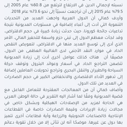
نسبته لإجمالي الدين في الارتفاع لترتفع من 60.8% عام 2005 إلى
79.5% عام 2015 إلى أن تراجعت نسبيًاً إلى نحو 73.6% عام 2018.
وأردف كمالي أن الدول العربية واجهت العديد من التحديات
التنموية التي أدت إلى أعباء إضافية في مستويات المديونية نتيجة
تداعيات جائحة كورونا، حيث حدثت زيادة كبيرة في حجم الاقتراض،
وقد لجأت معظم الدول إلى تبني حزم واسعة للتحفيز المالي، الأمر
الذي أدى إلى توسع العديد منها في الاقتراض، لتعويض النقص
الحاد في موارد النقد الأجنبي لدى الغالبية العظمى من الدول،
مضيفًا أن هناك كذلك عوامل أخرى أدت إلى زيادة المديونية
تتضمن التراجع الحاد في أسعار وعوائد البترول وتوقف حركة
السياحة والطيران والنقل البحري وتراجع تحويلات العاملين إضافة
إلى تدهور الأداء الاقتصادي والانخفاض الكبير في حجم الصادرات
في العديد من تلك الدول.
وأضاف كمالي أن من المعالجات المقترحة للتعامل الفاعل مع
قضية المديونية وفقًا لما أشار اليه التقرير في حالة الوطن العربي
هي الحاجة لمزيد من الإصلاحات الهيكلية وبشكل خاص في
مجالات زيادة الإيرادات وقيمة الصادرات خاصة في القطاعات
الإنتاجية كالصناعات التحويلية والزراعة وأية قطاعات أخرى تتميز
بها دول عن غيرها، موضحًا أنه لن تتأتى إلا من خلال تقوية دعائم