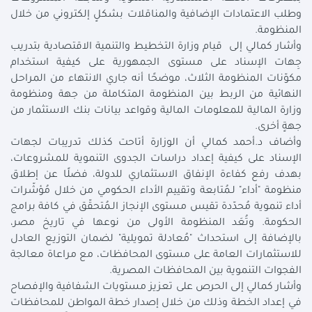
وطلب الاعتمادات الإضافية والمناقلات بشكلٍ إلكتروني من خلال
المنظومة.
وأشار كمالي إلى قيام وزارة التخطيط والتنمية الاقتصادية بتدريب
جِهات الإسناد على مستوى الجمهورية على كيفية استخدام
مكوّنات المنظومة الثلاث، موضحًا أنه جاري الانتهاء من المراحل
النهائية من الربط بين المنظومة المتكاملة من جهة ومنظومة
وزارة المالية للمعلومات المالية وقواعد بيانات بنك الاستثمار من
جهةٍ أخرى.
وأضاف د.أحمد كمالي أن الوزارة أتاحت كذلك تدريبات لجهات
الإسناد على كيفية إعداد دراسات الجدوى التنموية للمشروعات،
بهدف رفع كفاءة الإنفاق الاستثماري للدولة، فضلًا عن إطلاق
منظومة "أداء" لـمُتابعة وتقييم الأداء الحكومي من خلال مُؤشّرات
أداء تنموية مُحدّدة تقيس مستوى الإنجاز الـمُتحقّق في كافة برامج
الحكومة. وتُعَد المنظومة الأولى من نوعها في تاريخ مصر،
بالإضافة إلى استحداث "مُعادلة تمويلية" لضمان التوزيع العادل
للاستثمارات العامة على مستوى المحافظات، مع مراعاة معالجة
الفجوات التنموية بين المحافظات المصرية.
وأشار كمالي إلى الحرص على تعزيز مستويات الشفافية والإفصاح
في إعداد الخطة وذلك من خلال إصدار خطة المواطن للمحافظات