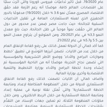
عام 19/2020، قبل تأثير تداعيّات فيروس كورونا والتي أثّرت سلبًا
على اقتصادات العالم كافة، موضحًا أنه رغم الأزمة فقد حقّق
الاقتصاد المصري معدَّل نمو 3.6 % خلال (19/2020) مدفوعًا بالدور
التحفيزي الذي لعبته الاستثمارات العامة في تقليل التداعيات
السلبية للجائحة؛ حيث جاءت مصر ضِمن عددٍ محدودٍ من دول
العالم التي حقّقت نمواً موجباً في ظل الجائحة، حيث بلغ معدل
النمو 3,3% في عام 20/2021، ومن المتوقع أن يتراوح معدل النمو
بين 5.5 و5.7% في عام 21/2022.
كما أكد كمالي أن الدولة تعمل كذلك على رفع كفاءة الإنفاق العام
من خلال عدد من الآليات، تضمن أبرزها التوسّع في تطبيق "خطط
وموازنات البرامج والأداء" ووضع الأطر التشريعية والمؤسسية
التي تضمن نجاح التجربة؛ موضحًا أنه من الناحية المؤسسية تم
إنشاء وحدة لخطة البرامج والأداء بوزارة التخطيط والتنمية
الاقتصادية وأخرى بوزارة المالية.
وأضاف كمالي أن الآليات تضمنت كذلك رفع كفاءة الانفاق
الاستثماري للدولة من خلال "المنظومة المتكاملة لإعداد ومتابعة
الخطة الاستثمارية" والتي تُمثل نقلة نوعية في عملية إعداد
ومتابعة الخطة الاستثمارية من خلال الربط الالكتروني، ومن خلال
مكوّنات المنظومة الثلاثة، تم تمكين جهات الإسناد من التقدُّم
بمُقترحات الخطة الاستثمارية السنوية ومتابعة المشروعات