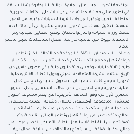
المتقدمة لتطوير المبنى مثل الملاءة المالية للشركة وخبرتها السابقة
في تطوير مباني مماثلة، كما تم عمل دراسات على الكثافات المرورية
بمنطقة التحرير، وتوفير الجراجات اللازمة للسيارات وغيرها من الامور
المهمة لتحقيق الهدف من تطوير المجمع مشيرة إلى أن هناك لجنة
ضمت وزراء السياحة والاثار ،والإسكان لوضع المعايير المبدئية وتم
الاستعانه ببيوت خبرة عالمية لدراسة افضل استخدامات لمبني مجمع
التحرير
واضافت السعيد أن الاتفاقية الموقعة مع التحالف الفائز بتطوير
وإعادة تأهيل مجمع التحرير، تتضم ضخ استثمارات بحوالي 3,5 مليار
جنيه ( ثلاثة مليارات وخمس مائة مليون جنية ) في غضون عامين من
تاريخ استلام الشركة المتعاقدة للمبني وحول التحالف الفائز بعملية
تطوير المجمع قالت السعيد ان الصندوق السيادي نجح من خلال
عملية تطوير مجمع التحرير في جذب تحالف استثماري يدخل السوق
المصري لأول مرة وهو التحالف الأمريكي، الذي يضم مجموعة "جلوبال
فينتشرز"، ومجموعة "أوكسفورد كابيتال"، وشركة "العتيبة للاستثمار"،
بعد عملية طرح استهدفت جذب مطورين وشركاء من كافة أنحاء
العالم، متخصصين في إعادة تأهيل وتطوير المبانى التاريخية، وتم
تصفيتهم إلى ثلاثة تحالفات، ليفوز التحالف الأمريكي بأفضل عرض فني
ومالي، هذا بالإضافة إلى ما يتمتع به التحالف من سابقة أعمال ثرية