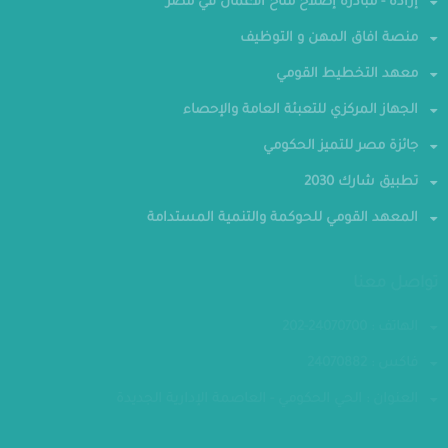
إرادة - مبادرة إصلاح مناخ الأعمال في مصر
منصة افاق المهن و التوظيف
معهد التخطيط القومي
الجهاز المركزي للتعبئة العامة والإحصاء
جائزة مصر للتميز الحكومي
تطبيق شارك 2030
المعهد القومي للحوكمة والتنمية المستدامة
تواصل معنا
الهاتف : 24070700-202
فاكس : 24070882
العنوان : الحي الحكومي - العاصمة الإدارية الجديدة