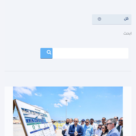
كل
ابحث