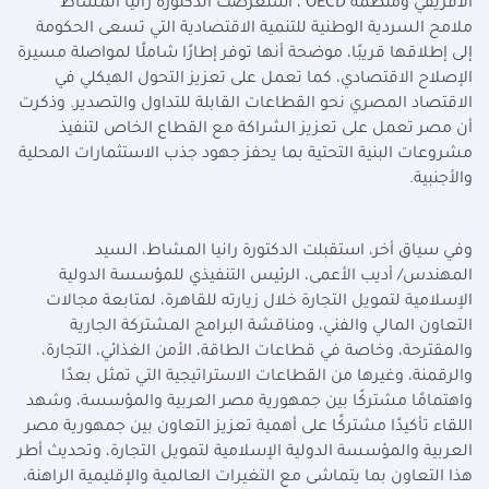
الأفريقي ومنظمة
OECD
، استعرضت الدكتورة رانيا المشاط
ملامح السردية الوطنية للتنمية الاقتصادية التي تسعى الحكومة
إلى إطلاقها قريبًا، موضحة أنها توفر إطارًا شاملًا لمواصلة مسيرة
الإصلاح الاقتصادي، كما تعمل على تعزيز التحول الهيكلي في
الاقتصاد المصري نحو القطاعات القابلة للتداول والتصدير. وذكرت
أن مصر تعمل على تعزيز الشراكة مع القطاع الخاص لتنفيذ
مشروعات البنية التحتية بما يحفز جهود جذب الاستثمارات المحلية
والأجنبية.
وفي سياق أخر، استقبلت الدكتورة رانيا المشاط، السيد
المهندس/ أديب الأعمى، الرئيس التنفيذي للمؤسسة الدولية
الإسلامية لتمويل التجارة خلال زيارته للقاهرة، لمتابعة مجالات
التعاون المالي والفني، ومناقشة البرامج المشتركة الجارية
والمقترحة، وخاصة في قطاعات الطاقة، الأمن الغذائي، التجارة،
والرقمنة، وغيرها من القطاعات الاستراتيجية التي تمثل بعدًا
واهتمامًا مشتركًا بين جمهورية مصر العربية والمؤسسة، وشهد
اللقاء تأكيدًا مشتركًا على أهمية تعزيز التعاون بين جمهورية مصر
العربية والمؤسسة الدولية الإسلامية لتمويل التجارة، وتحديث أطر
هذا التعاون بما يتماشى مع التغيرات العالمية والإقليمية الراهنة،