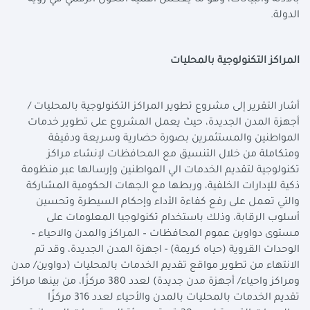
بالأدلة والبيانات، وهو ما يعكس أهمية التحول الرقمي في رؤية
الدولة
.
المراكز التكنولوجية بالمحليات
أشار التقرير إلى مشروع تطوير المراكز التكنولوجية بالمحليات /
أجهزة المدن الجديدة، حيث يعمل المشروع على تطوير خدمات
المواطنين والمستثمرين بصورة حضارية وسريعة ودقيقة
ومتكاملة من خلال التنسيق مع المحافظات لإنشاء مراكز
تكنولوجية لتقديم الخدمات الي المواطنين وإرسالها عبر منظومة
ذكية للإدارات الخلفية، وربطها مع الجهات الحكومية المشاركة
والتي تعمل على رفع كفاءة الأداء وإحكام السيطرة وتحسين
أسلوب الرقابة، وذلك باستخدام تكنولوجيا المعلومات على
مستوى دواوين عموم المحافظات – المراكز والمدن والاحياء –
الوحدات القروية (حياه كريمة) - اجهزة المدن الجديدة، وقد تم
الانتهاء من تطوير مواقع تقديم الخدمات بالمحليات (دواوين/ مدن
ومراكز واحياء/ أجهزة مدن جديدة) لعدد 380 مركزًا، من بينها مراكز
تقديم الخدمات بالمحليات بالمدن والأحياء لعدد 316 مركزًا