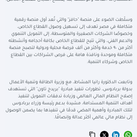
الاستثمارات العامة وحوكمتها بما يفسح المجال للقطاع الخاص.
وسلّطت الضوء على منصة "حافز" والتي تُعد أول منصة رقمية
متكاملة في مصر تهدف إلى تسهيل وصول القطاع الخاص،
وخصوصًا الشركات الصغيرة والمتوسطة، إلى التمويل التنموي
والدعم الفني، والتي تتيح للقطاع الخاص بكافة أحجامه وأنشطته
أكثر من ٩٠ خدمة وأكثر من ألف فرصة محلية ودولية لتصبح منصة
متكاملة وموحدة ونافذة هامة على فرص الشراكات بين القطاع
الخاص وشركاء التنمية.
وتابعت الدكتورة رانيا المشاط، مع وزيرة الطاقة وتنمية الأعمال
بدولة بربادوس، تطورات تنفيذ مبادرة "بريدج تاون" التي تستهدف
إصلاح النظام المالي العالمي وزيادة تدفقات التمويل لتنفيذ
أهداف التنمية المستدامة، مشيدة بدعم رئيسة وزراء بربادوس
لتلك المبادرة وأهمية المضي قدمًا في تنفيذها بما يضمن الوصول
إلى نظام مالي عالمي أكثر عدالة وإنصافًا.