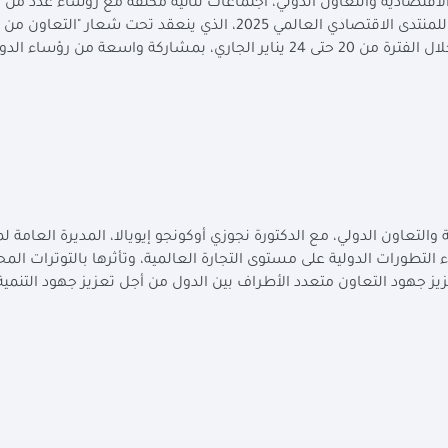
لاقتصادية والتعاون الدولي، اجتماعات ثنائية مكثفة مع رؤساء عدد من ا
التابعة للأمم المتحدة، خلال فعاليات الاجتماع السنوي للمنتدى الاقتصادي العالمي 2025، الذي ينعقد تحت شعار "الت
العصر الذكي"، في مدينة "دافوس" السويسرية، وذلك خلال الفترة من 20 حتى 24 يناير الجاري، بمشاركة واسعة من رؤساء ا
والتعاون الدولي، مع الدكتورة نجوزي أوكونجو إيويالا، المديرة العامة 
لتطورات الدولية على مستوى التجارة العالمية، وتأثرها بالتوترات المح
زيز جهود التعاون متعدد الأطراف بين الدول من أجل تعزيز جهود التنمية