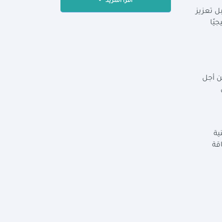
اقرأ المزيد
بل تعزيز
يًا
ن أجل
ية
قة