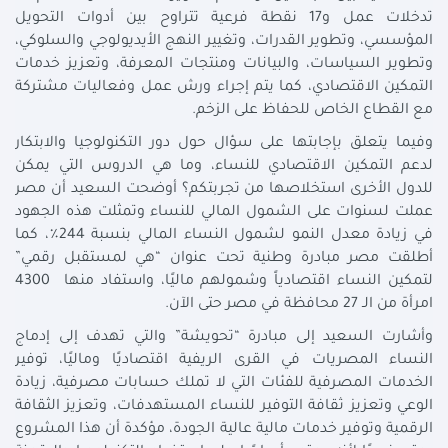
تدخلات عمل و17 نقطة فرعية تتراوح بين أدوات التحويل
المؤسسي، وتطوير القدرات، وتغيير النهج الأيديولوجي والسلوكي،
وتطوير السياسات، والبيانات ومنتجات المعرفة، وتعزيز خدمات
التمكين الاقتصادي، كما يتم إجراء ورش عمل وفعاليات مشتركة
مع القطاع الخاص للحفاظ على الزخم.
وفيما يتعلق بإجابتها على سؤال حول دور التكنولوجيا والابتكار
لدعم التمكين الاقتصادي للنساء، وما هي الدروس التي يمكن
للدول الأخرى استخلاصها من تجربتكم؟ أوضحت السعيد أن مصر
عملت لسنوات على الشمول المالي للنساء وتمثلت هذه الجهود
في زيادة معدل النمو لشمول النساء المالي بنسبة 244٪، كما
أطلقت مصر مبادرة وطنية تحت عنوان “هي لمستقبل رقمي”
لتمكين النساء اقتصادياً وشمولهم ماليًا، واستفاد منها 4300
امرأة من الـ 27 محافظة في مصر حتى الآن.
وأشارت السعيد إلى مبادرة “تحويشة” والتي تهدف إلى إدماج
النساء المصريات في القرى الريفية اقتصاديًا وماليًا، توفير
الخدمات المصرفية للفئات التي لا تملك حسابات مصرفية، زيادة
الوعي وتعزيز ثقافة التوفير للنساء المستهدفات، وتعزيز الثقافة
الرقمية وتوفير خدمات مالية عالية الجودة، مؤكدة أن هذا المشروع