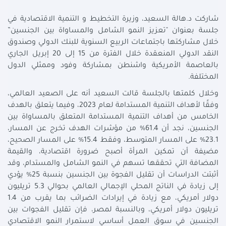
شاركت د.هالة السعيد، وزيرة التخطيط و التنمية الاقتصادية في
جلسة بعنوان "تعزيز النمو الشامل والمساواة بين الجنسين”
خلال مشاركتها باجتماعات الربيع السنوية للبنك الدولي وصندوق
النقد الدولي المنعقدة خلال الفترة من 15 إلى 20 إبريل الجاري
بالعاصمة الأمريكية واشنطن بمشاركة وفود وممثلي الدول
المختلفة.
وخلال كلمتها بالجلسة قالت السعيد أنه على الصعيد العالمي،
وفقًا لأهداف التنمية المستدامة لعام 2023، وفيما يتعلق بالهدف
الخامس من أهداف التنمية المستدامة المتعلق بالمساواة بين
الجنسين، نجد أن 61.4% من مؤشرات الهدف تخرج عن المسار،
23.1% على المسار المتوسط، وفقط 15.4% على المسار الصحيح،
مضيفة أن تمكين المرأة أصبح ضرورة اقتصادية، والقيمة
المضافة التي تحققها تسهم في النمو الشامل والمستدام، وقد
أثبتت الدراسات أن تقليل الفجوة بين الجنسين بنسبة 25% يؤدي
إلى زيادة في الناتج المحلي الإجمالي العالمي بحوالي 5.3 تريليون
دولار أمريكي، مع زيادة في إيرادات الضرائب بما يقرب من 1.4
تريليون دولار أمريكي، وبالنسبة لمصر، فإن تقليل الفجوات بين
الجنسين في سوق العمل أساسي لاستمرار النمو الاقتصادي