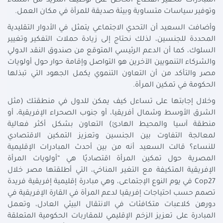
المبادرات لتحفيز القطاع الخاص على توظيف المزيد من النساء
وتوفير سياسات متساوية وبيئة صديقة للمرأة في مكان العمل.
وأضافت السعيد أن التحدي الاجتماعي يتمثل في الأدوار التقليدية
المحددة للجنسين، لذلك نحتاج إلى زيادة حملات التفكير وتغيير
السلوك، كما أن الدعم الرئيسي المتوقع من صندوق النقد الدولي
والشركاء التنمويين الآخرين هو التواصل وإقامة حوار حول أولويات
مصر والتأكد من أن التعاون التنموي يكمل الجهود التي تبذلها
الحكومة في تمكين المرأة.
وخلال إجابتها على تساءل كيف يمكن للدول في منطقتك (مثل
الشرق الأوسط وشمال أفريقيا، أو جنوب الصحراء الإفريقية، أو
منطقة آسيا والمحيط الهادئ) التعاون بشكل أكثر فعالية
لمعالجة التفاوت بين الجنسين وتعزيز التمكين الاقتصادي
للنساء؟ قالت السعيد أنه من بين أحدث المبادرات الإقليمية
المصرية حول تمكين المرأة اقتصاديًا هي “أولويات المرأة
الإفريقية المتكيفة مع التغير المناخي، التي أطلقتها مصر خلال
Cop27 في يوم النوع الإجتماعى، وهي مبادرة إقليمية إفريقية فريدة
تصمم حسب احتياجات إفريقيا لدعم المرأة في القارة الإفريقية في
دورهن كلاعبات متكافئات في الانتقال البيئي العادل، وتعمل
المبادرة على تعزيز الزخم الإقليمي للمقاربات الحكومية المتعلقة