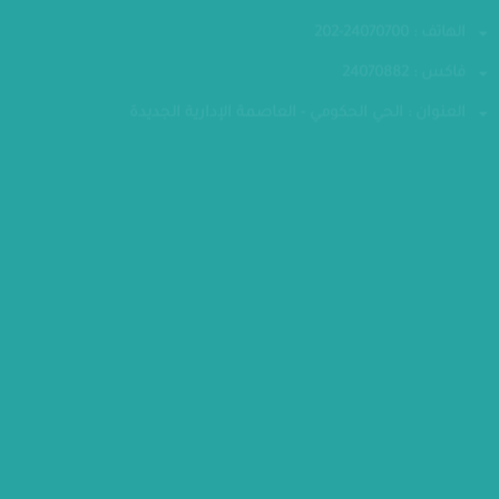
تواصل معنا
الهاتف : 24070700-202
فاكس : 24070882
العنوان : الحي الحكومي - العاصمة الإدارية الجديدة
مقر الوزارة