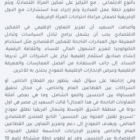
بالنوع الاجتماعي ، مع التركيز على تمكين المرأة اقتصاديًا، ويتم
تطوير خطة عمل للمبادرة وتم إجراء عدة استشارات مع الدول
الإفريقية لضمان مراعاة احتياجات المرأة الإفريقية.
وأضافت السعيد أن تعزيز التعاون الإقليمي في التمكين
الاقتصادي يجب أن يشمل برامج تبادل السياسات وتبادل
المعرفة حول المبادرات الناجحة للتمكين الاقتصادي مثل استخدام
التكنولوجيا لتعزيز الشمول المالي للنساء، والثقافة الرقمية،
إنشاء صناديق استثمار إقليمية تركز على الشركات التي تديرها
النساء، إلى جانب الاستفادة من أفضل الممارسات والمعرفة
الإقليمية وعرض الإنجازات الإقليمية كنموذج يحتذى به للآخرين.
وفي إجابتها على سؤال كيف يتطور دور القطاع الخاص، أو
الشراكات بين القطاعين العام والخاص، في مجال تحقيق
المساواة بين الجنسين والنمو الشامل، وما هي بعض أمثلة
التعاونات الناجحة في هذا المجال؟ قالت السعيد إن مصر هي أول
دولة في منطقة الشرق الأوسط وشمال أفريقيا تطلق نموذج
“تسريع تقليل الفجوة بين الجنسين” التابع للمنتدى الاقتصادي
العالمي، ويهدف النموذج إلى دعم وتعزيز التعاون بين القطاعين
العام والخاص وتعزيز الإجراءات الحاسمة لتقليل الفجوات
الاقتصادية بين الجنسين، وقد تم تطوير خطة مشتركة تضم 10