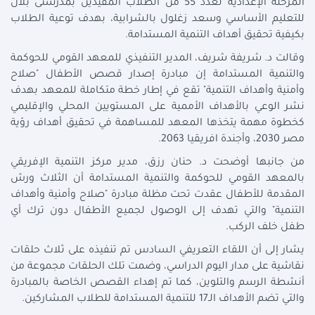
المرحلة الإعدادية لعدد 55 من الطلاب المقيدين بمدرستى بلال
للتعليم الأساسي وسعد زغلول بالشرابية، بهدف توعية الطلاب
بكيفية تحقيق أهداف التنمية المستدامة.
وقالت د. شريفة شريف، المدير التنفيذي للمعهد القومي للحوكمة
والتنمية المستدامة إن مبادرة إصدار قصص الأطفال "صلاح
وأمنية وأهداف التنمية" تقع في إطار خطة متكاملة للمعهد بهدف
نشر الوعي بالأهداف الأممية على المستويين المحلي والإقليمي
كخطوة مهمة يتخذها المعهد للمساهمة في تحقيق أهداف رؤية
مصر 2030، وأجندة افريقيا 2063.
من جانبها أوضحت د. حنان رزق، مدير مركز التنمية الإفريقي
بالمعهد القومي للحوكمة والتنمية المستدامة أن الثلاث ورش
المقدمة للأطفال عقدت تحت مظلة مبادرة "صلاح وأمنية وأهداف
التنمية" والتي تهدف إلى الوصول لجميع الأطفال دون ترك أي
طفل خلف الركب.
يشار إلى أن اللقاء التعريفي السادس تم تنفيذه على ثلاث حلقات
نقاشية على مدار اليوم الدراسي، وضمت تلك الحلقات مجموعة من
أنشطة الرسم والتلوين، كما تم إهداء القصص الخاصة بالمبادرة
والتي تضم الأهداف الـ17 للتنمية المستدامة للطلاب المشاركين.