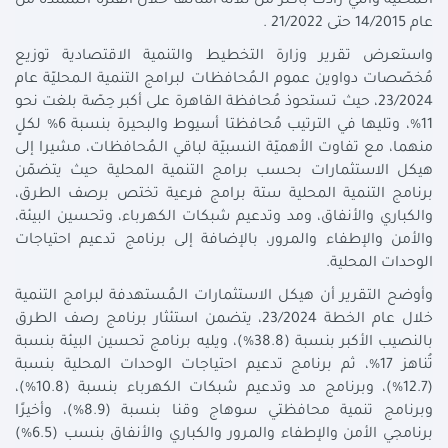
الـمحليّة والتي زادت بأكثر من ثلاثة أمثالها خلال الفترة الـمُمتدة من
عام 14/2015 حتى 21/2022 .
واستعرض تقرير وزارة التخطيط والتنمية الاقتصادية توزيع
مُخصّصات دواوين عموم الـمُحافظات لبرامج التنمية الـمحليّة عام
23/2024، حيث تستحوذ مُحافظة القاهرة على أكبر حِصّة بلغت نحو
11%، وتليها في الترتيب مُحافظتا أسيوط والبحيرة بنسبة 6% لكلٍ
منهما، مع تفاوت الأهميّة النسبيّة لباقي الـمُحافظات، مشيرا إلى
هيكل الاستثمارات بحسب برامج التنمية المحلية حيث يتضمّن
برنامج التنمية المحلية ستة برامج فرعية تختص برصف الطرق،
والكباري والأنفاق، ومد وتدعيم شبكات الكهرباء، وتحسين البيئة،
والأمن والإطفاء والمرور، بالإضافة إلى برنامج تدعيم احتياجات
الوحدات المحلية.
وأوضح التقرير أن هيكل الاستثمارات الـمُستهدفة لبرامج التنمية
خلال عام الخطة 23/2024، يتضمن استئثار برنامج رصف الطرق
بالنصيب الأكبر بنسبة (38.8%)، ويليه برنامج تحسين البيئة بنسبة
تُناهز 17%، ثم برنامج تدعيم احتياجات الوحدات المحلية بنسبة
(12.7%)، وبرنامج مد وتدعيم شبكات الكهرباء بنسبة (10.8%)،
وبرنامج تنمية محافظتي سوهاج وقنا بنسبة (8.9%)، وأخيرًا
برنامجي الأمن والإطفاء والمرور والكباري والأنفاق بنسب (6.5%)