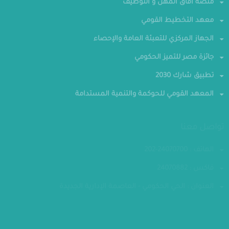
منصة افاق المهن و التوظيف
معهد التخطيط القومي
الجهاز المركزي للتعبئة العامة والإحصاء
جائزة مصر للتميز الحكومي
تطبيق شارك 2030
المعهد القومي للحوكمة والتنمية المستدامة
تواصل معنا
الهاتف : 24070700-202
فاكس : 24070882
العنوان : الحي الحكومي - العاصمة الإدارية الجديدة