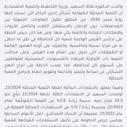
وأكدت الدكتورة هالة السعيد، وزيرة التخطيط والتنمية الاقتصادية
أن التنمية الـمحليّة الـمُتوازنة تُشكّل إحدى الركائز التي تستند إليها
رؤية مصر 2030، من مُنطلق تقليل التفاوتات التنمويّة بين
الـمُحافظات، دون الإخلال بالاستغلال الكفء والكامل للثروات
والإمكانات الـمُتاحة والكامنة بكلٍ منها، ومن هنا كان حِرص الخطة
على تدارُس الفُرص الواعدة لتنمية كل مُحافظة في ظل ما تحظى
به من مزايا نسبية وتنافسية، والتعرّف على أوجه القصور القائمة
أو الـمُعوّقات التي تحول دون اغتنام هذه الفرص، وعلى مجالات
التنمية ذات الأولويّة للارتقاء بالـمُستويات الـمعيشيّة للمُواطنين
على مُستوى كل مُحافظة، كما عمدت الخطة على اتباع النهج
التشارُكي في صياغة وتنفيذ ومُتابعة وتقويم خطط وبرامج التنمية
الـمحليّة.
وفيما يتعلق بالاعتمادات الـماليّة لخطة التنمية الـمحليّة 23/2024،
أوضحت السعيد أن الاعتمادات الكليّة لخطة 23/2024 تبلُغ نحو
24.5 مليار جنيه، بنسبة زيادة 3.8% عن القيمة الـمُتوقّعة لعام
22/2023، وبنسبة زيادة 15.7% عن الاستثمارات الـمحليّة الفعليّة في
عام 21/2022، مضيفة أن الاتجاه التصاعُدي خلال الأعوام السابقة
يعكس حِرص الحكومة على تكثيف الاستثمارات الـمُوجّهة للتنمية