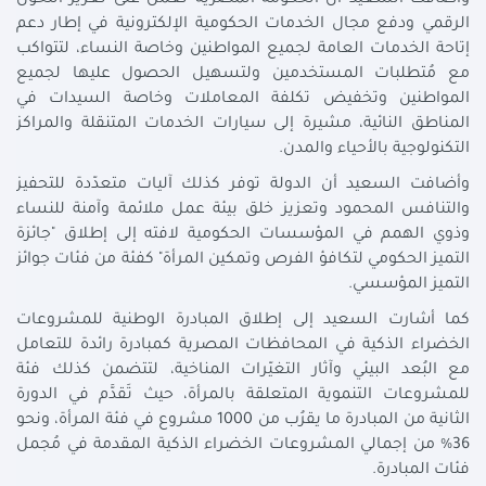
وأضافت السعيد أن الحكومة المصرية تعمل على تعزيز التحول
الرقمي ودفع مجال الخدمات الحكومية الإلكترونية في إطار دعم
إتاحة الخدمات العامة لجميع المواطنين وخاصة النساء، لتتواكب
مع مُتطلبات المستخدمين ولتسهيل الحصول عليها لجميع
المواطنين وتخفيض تكلفة المعاملات وخاصة السيدات في
المناطق النائية، مشيرة إلى سيارات الخدمات المتنقلة والمراكز
التكنولوجية بالأحياء والمدن.
وأضافت السعيد أن الدولة توفر كذلك آليات متعدّدة للتحفيز
والتنافس المحمود وتعزيز خلق بيئة عمل ملائمة وآمنة للنساء
وذوي الهمم في المؤسسات الحكومية لافته إلى إطلاق "جائزة
التميز الحكومي لتكافؤ الفرص وتمكين المرأة" كفئة من فئات جوائز
التميز المؤسسي.
كما أشارت السعيد إلى إطلاق المبادرة الوطنية للمشروعات
الخضراء الذكية في المحافظات المصرية كمبادرة رائدة للتعامل
مع البُعد البيئي وآثار التغيّرات المناخية، لتتضمن كذلك فئة
للمشروعات التنموية المتعلقة بالمرأة، حيث تَقدَّم في الدورة
الثانية من المبادرة ما يقرُب من 1000 مشروع في فئة المرأة، ونحو
36% من إجمالي المشروعات الخضراء الذكية المقدمة في مُجمل
فئات المبادرة.