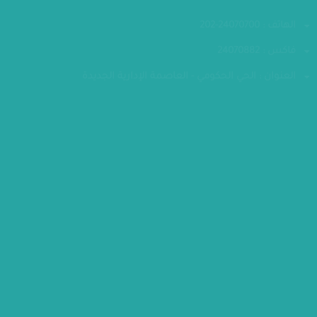
تواصل معنا
الهاتف : 24070700-202
فاكس : 24070882
العنوان : الحي الحكومي - العاصمة الإدارية الجديدة
مقر الوزارة