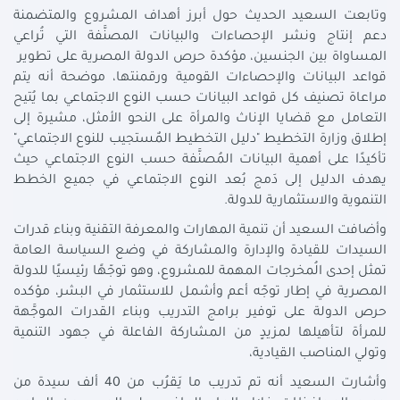
وتابعت السعيد الحديث حول أبرز أهداف المشروع والمتضمنة
دعم إنتاج ونشر الإحصاءات والبيانات المصنَّفة التي تُراعي
المساواة بين الجنسين، مؤكدة حرص الدولة المصرية على تطوير
قواعد البيانات والإحصاءات القومية ورقمنتها، موضحة أنه يتم
مراعاة تصنيف كل قواعد البيانات حسب النوع الاجتماعي بما يُتيح
التعامل مع قضايا الإناث والمرأة على النحو الأمثل، مشيرة إلى
إطلاق وزارة التخطيط "دليل التخطيط المٌستجيب للنوع الاجتماعي"
تأكيدًا على أهمية البيانات المُصنَّفة حسب النوع الاجتماعي حيث
يهدف الدليل إلى دَمج بُعد النوع الاجتماعي في جميع الخطط
التنموية والاستثمارية للدولة.
وأضافت السعيد أن تنمية المهارات والمعرفة التقنية وبناء قدرات
السيدات للقيادة والإدارة والمشاركة في وضع السياسة العامة
تمثل إحدى الُمخرجات المهمة للمشروع، وهو توجّهًا رئيسيًا للدولة
المصرية في إطار توجّه أعم وأشمل للاستثمار في البشر، مؤكده
حرص الدولة على توفير برامج التدريب وبناء القدرات الموجَّهة
للمرأة لتأهيلها لمزيدٍ من المشاركة الفاعلة في جهود التنمية
وتولي المناصب القيادية،
وأشارت السعيد أنه تم تدريب ما يَقرُب من 40 ألف سيدة من