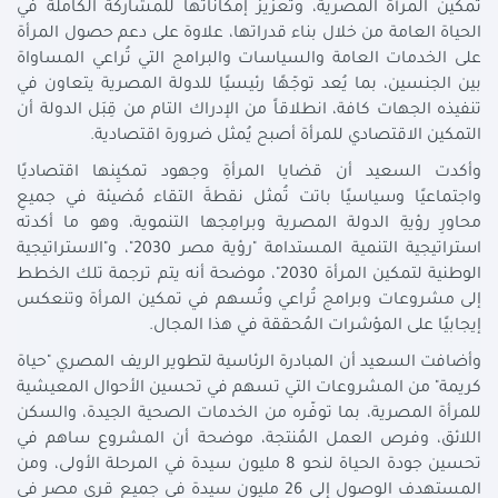
تمكين المرأة المصرية، وتعزيز إمكاناتها للمشاركة الكاملة في
الحياة العامة من خلال بناء قدراتها، علاوة على دعم حصول المرأة
على الخدمات العامة والسياسات والبرامج التي تُراعي المساواة
بين الجنسين، بما يُعد توجّهًا رئيسيًا للدولة المصرية يتعاون في
تنفيذه الجهات كافة، انطلاقاً من الإدراك التام من قِبَل الدولة أن
التمكين الاقتصادي للمرأة أصبح يُمثل ضرورة اقتصادية.
وأكدت السعيد أن قضايا المرأةِ وجهود تمكيِنها اقتصاديًا
واجتماعيًا وسياسيًا باتت تُمثل نقطةَ التقاء مُضيئة في جميعِ
محاورِ رؤيةِ الدولة المصرية وبرامِجها التنموية، وهو ما أكدته
استراتيجية التنمية المستدامة "رؤية مصر 2030"، و"الاستراتيجية
الوطنية لتمكين المرأة 2030"، موضحة أنه يتم ترجمة تلك الخطط
إلى مشروعات وبرامج تُراعي وتُسهم في تمكين المرأة وتنعكس
إيجابيًا على المؤشرات المُحققة في هذا المجال.
وأضافت السعيد أن المبادرة الرئاسية لتطوير الريف المصري "حياة
كريمة" من المشروعات التي تسهم في تحسين الأحوال المعيشية
للمرأة المصرية، بما توفّره من الخدمات الصحية الجيدة، والسكن
اللائق، وفرص العمل المُنتجة، موضحة أن المشروع ساهم في
تحسين جودة الحياة لنحو 8 مليون سيدة في المرحلة الأولى، ومن
المستهدف الوصول إلى 26 مليون سيدة في جميع قرى مصر في