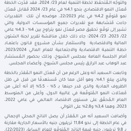
والتوجّه الـمُتحفّظ لخطة التنمية لعام 23/ 2024، فقد قدّرت الخطة
مُعدّل النمو الاقتصادي بنحو 4,1% في عام 23/ 2024 مُقابل مُعدّل
نمو مُتوقّع 4,2% في عام 22/2023، موضحه أن تلك التقديرات
جاءت مُتشابهة مع تقديرات جميع المؤسسات الدولية، والتي
تشير إلى توقّع تحقيق مصر مُعدّل نمو يتراوح بين 4% - 4,3% عامي
22/ 2023، 23/ 2024؛ جاء ذلك خلال مناقشة تقرير لجنة الشئون
المالية والاقتصادية والاستثمار بشـأن مشـروع قـانون باعتمـاد
خطـة التنميـة الاقتصادية والاجتماعية للعام المالي 2023/2024،
أمام الجلسة العامة بمجلس الشيوخ، وذلك بحضور الـمُستشار
عبد الوهاب عبد الرازق رئيس مجلس الشيوخ، وأعضاء المجلس.
وتابعت السعيد أنه وعلى الرغم من أن مُعدّل النمو الـمُقدّر بالخطة
والذي يبلغ 4,1%، وهو أقل مما كان مُستهدفًا من قبل في ظل
الظروف العادية والذي قدر حينها بـ 5% - 5,5% إلا أنه أعلى من
مُعدّلات النمو الـمُتوقّعة في غالبية الدول، وأعلى من الـمتوسط
العام الـمُحقّق على مستوى الاقتصاد العالـمي في عامي 2022،
2023، وهما 3,4% و2,8% على التوالي.
وأضافت السعيد أنه من الـمُقدّر أن يصل الناتج الـمحلي الإجمالي
في عام الخطة إلى نحو 11,84 تريليون جنيه بالأسعار الجارية مقارنة
بـ 9,8 تريليون جنيه قيمة الناتج الـمُتوقّع للعام السابق (22/2023)،