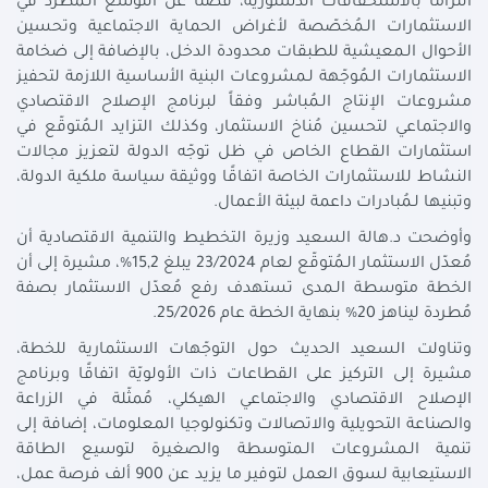
التزامًا بالاستحقاقات الدستورية، فضلًا عن التوسّع الـمُطرد في
الاستثمارات الـمُخصّصة لأغراض الحماية الاجتماعية وتحسين
الأحوال الـمعيشية للطبقات محدودة الدخل، بالإضافة إلى ضخامة
الاستثمارات الـمُوجّهة لـمشروعات البنية الأساسية اللازمة لتحفيز
مشروعات الإنتاج الـمُباشر وفقاً لبرنامج الإصلاح الاقتصادي
والاجتماعي لتحسين مُناخ الاستثمار، وكذلك التزايد الـمُتوقّع في
استثمارات القطاع الخاص في ظل توجّه الدولة لتعزيز مجالات
النشاط للاستثمارات الخاصة اتفاقًا ووثيقة سياسة ملكية الدولة،
وتبنيها لـمُبادرات داعمة لبيئة الأعمال.
وأوضحت د.هالة السعيد وزيرة التخطيط والتنمية الاقتصادية أن
مُعدّل الاستثمار الـمُتوقّع لعام 23/2024 يبلغ 15,2%، مشيرة إلى أن
الخطة متوسطة الـمدى تستهدف رفع مُعدّل الاستثمار بصفة
مُطردة ليناهز 20% بنهاية الخطة عام 25/2026.
وتناولت السعيد الحديث حول التوجّهات الاستثمارية للخطة،
مشيرة إلى التركيز على القطاعات ذات الأولويّة اتفاقًا وبرنامج
الإصلاح الاقتصادي والاجتماعي الهيكلي، مُمثّلة في الزراعة
والصناعة التحويلية والاتصالات وتكنولوجيا المعلومات، إضافة إلى
تنمية الـمشروعات الـمتوسطة والصغيرة لتوسيع الطاقة
الاستيعابية لسوق العمل لتوفير ما يزيد عن 900 ألف فرصة عمل،