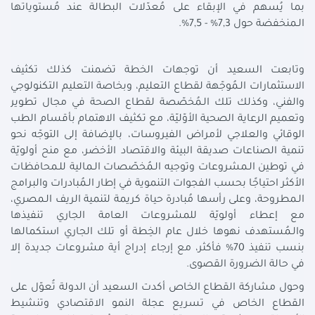
بما يُسهم في الإبقاء على مُعدّلات البطالة عند مُستوياتها
الـمنخفضة حول 7,3% - 7,5%.
وتابعت السعيد أن توجهات الخطة تضمنت كذلك تكثيف
الاستثمارات الـمُوجّهة لقطاع التعليم، وبخاصة التعليم التكنولوجي
والفني، وكذلك تلك الـمُخصّصة لقطاع الصحة في مجال تطوير
وتعميم الرعاية الصحية الأوّليّة، مع تكثيف الاهتمام بأقسام الطب
الوقائي والعلاجي لأمراض الفيروسات، بالإضافة إلى التوجّه نحو
تنمية الصناعات صديقة البيئة والاقتصاد الأخضر، مع منح أولويّة
في توطين الـمشروعات وتوجيه الـمُخصّصات الـمالية للـمحافظات
الأكثر احتياجًا بحسب الفجوات التنموية في إطار الـمُبادرات والبرامج
الـمطروحة، وعلى رأسها مُبادرة حياة كريمة لتنمية الريف الـمصري،
مع إعطاء أولويّة للمشروعات العامة الجاري تنفيذها
والـمُستهدف نهوها خلال عام الخِطة أو تلك الجاري استكمالها
بنسب تنفيذ 70% فأكثر، مع إرجاء إدراج أية مشروعات جديدة إلا
في حالة الضرورة القصوى.
وحول مشاركة القطاع الخاص أكدت السعيد أن الدولة تُعوّل على
القطاع الخاص في تسريع عجلة النمو الاقتصادي وتنشيط