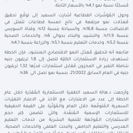
مُسجّلًا نسبة نمو 4,1% بالأسعار الثابتة.
وحول الـمُؤشّرات القطاعية أشارت السعيد إلى توقّع تحقيق
مُعدّلات نمو مرتفعة في ناتج خمسة قطاعات تتمثل في
الاتصالات بنسبة 16,8%، والسياحة بنسبة 12%، وقناة السويس
بنسبة 11,9%، والتشييد والبناء بحوالي 6%، والخدمات الصحية
بنسبة 5,2%، وخدمات التعليم بنسبة 5,1%، والزراعة بنسبة 4,1%.
متابعه أنه لتحقيق مُعدّل النمو الاقتصادي الـمنشود، فإن الخطة
تستهدف زيادة الاستثمارات الكليّة لتصل إلى 1,8 تريليون جنيه
شاملة التغير في المخزون مُقابل استثمارات قدرُها 1,32 تريليون
جنيه في العام السابق 21/2022، بنسبة نمو تصل الي 36%.
وأرجعت د.هالة السعيد الطفرة الاستثمارية الـمُقدّرة خلال عام
الخطة إلى عدد من الاعتبارات مع الأخذ في الاعتبار التغيّرات
السعرية الـمُتوقّعة خلال العام والـمُؤثّرة على القيمة الحقيقية
للاستثمارات الإسمية الـمُنفّذة، والتي تتضمن كِبَر حجم
الاستثمارات الـمُوجّهة للتنمية البشرية من خدمات التعليم
الـمدرسي والتعليم الجامعي والبحث العلمي والخدمات الصحية،