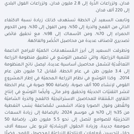
فدان، ولزراعات الذُرة إلى 2.8 مليون فدان، ولزراعات الفول البلدي
إلى 220 ألف فدان.
وتابعت السعيد أن الخطة تستهدف كذلك زيادة نسبة الاكتفاء
الذاتي من القمح والذرة إلى 50%، ومن الفول إلى 30%، ومن اللحوم
الحمراء إلى 70%، ومن الأسماك إلى 98%، مع تحقيق فائض
تصديري لأصناف عديدة من محاصيل الخُضَر والفاكهة.
وتطرقت السعيد إلى أبرز الـمُستهدفات الكميّة للبرامج الداعمة
للتنمية الزراعيّة، والتي تتضمن التوسّع في تطبيق منظومة الزراعة
التعاقُديّة لتشمل محاصيل أساسية عديدة، ليصل ناتج الـمنظومة
إلى 3.4 مليون طن في عام الخطة، مُقابل 1,2 مليون طن عام
2014، وكذا التوسّع في نظام الزراعة الـمحميّة في إطار الـمشروع
القومي لإنشاء 100 ألف صوبة، بإضافة 900 صوبة في عام الخطة
لنشر التقنيّات الحديثة وتحقيق وفر مائي، وأيضًا التوسّع في إنتاج
التقاوي الـمُنتقاة للمحاصيل الاستراتيجيّة كالقمح والذرة الشاميّة
والقُطن وفول الصويا وعبّاد الشمس لـمُضاعفة نِسَب التغطية
من 35% إلى 70% في موسم 2024، بالإضافة إلى زيادة السعات
التخزينيّة للصوامع لتصل إلى نحو 5.5 مليون طن، بإضافة 50
صومعة جديدة، وزيادة الحقول الإرشاديّة لتربو على سبعة آلاف
حقل لتحسين مُعاملات الإنتاجيّة الزراعيّة لـمحصول القمح، فضلًا