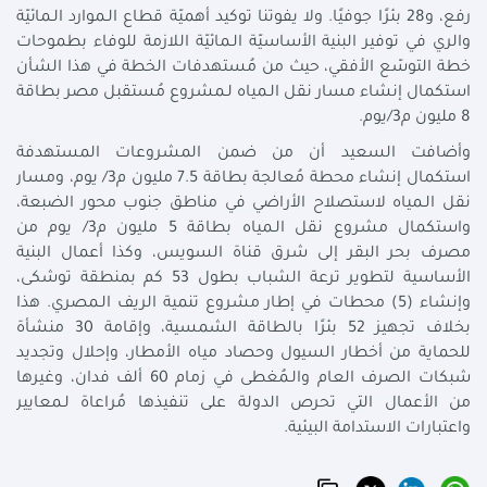
رفع، و28 بئرًا جوفيًا. ولا يفوتنا توكيد أهميّة قطاع الـموارد الـمائيّة
والري في توفير البنية الأساسيّة الـمائيّة اللازمة للوفاء بطموحات
خطة التوسّع الأفقي، حيث من مُستهدفات الخطة في هذا الشأن
استكمال إنشاء مسار نقل الـمياه لـمشروع مُستقبل مصر بطاقة
8 مليون م3/يوم.
وأضافت السعيد أن من ضمن المشروعات المستهدفة
استكمال إنشاء محطة مُعالجة بطاقة 7.5 مليون م3/ يوم، ومسار
نقل الـمياه لاستصلاح الأراضي في مناطق جنوب محور الضبعة،
واستكمال مشروع نقل الـمياه بطاقة 5 مليون م3/ يوم من
مصرف بحر البقر إلى شرق قناة السويس، وكذا أعمال البنية
الأساسية لتطوير ترعة الشباب بطول 53 كم بمنطقة توشكى،
وإنشاء (5) محطات في إطار مشروع تنمية الريف الـمصري. هذا
بخلاف تجهيز 52 بئرًا بالطاقة الشمسية، وإقامة 30 منشأة
للحماية من أخطار السيول وحصاد مياه الأمطار، وإحلال وتجديد
شبكات الصرف العام والـمُغطى في زمام 60 ألف فدان، وغيرها
من الأعمال التي تحرص الدولة على تنفيذها مُراعاة لـمعايير
واعتبارات الاستدامة البيئية.