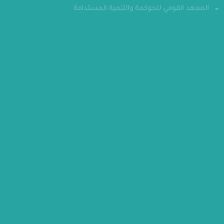
المعهد القومي للحوكمة والتنمية المستدامة
تواصل معنا
الهاتف : 24070700-202
فاكس : 24070882
العنوان : الحي الحكومي - العاصمة الإدارية الجديدة
مقر الوزارة