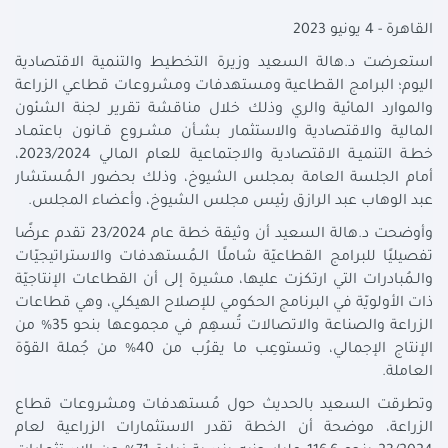
القاهرة - 4 يونيو 2023
استعرضت د.هالة السعيد وزيرة التخطيط والتنمية الاقتصادية
اليوم؛ البرامج القطاعية ومستهدفات ومشروعات قطاعي الزراعة
والموارد المائية والري وذلك خلال مناقشة تقرير لجنة الشئون
المالية والاقتصادية والاستثمار بشـأن مشـروع قـانون باعتمـاد
خطـة التنميـة الاقتصادية والاجتماعية للعام المالي 2023/2024،
أمام الجلسة العامة بمجلس الشيوخ، وذلك بحضور الـمُستشار
عبد الوهاب عبد الرازق رئيس مجلس الشيوخ، وأعضاء المجلس.
وأوضحت د.هالة السعيد أن وثيقة خطة عام 23/2024 تقدم عرضًا
تفصيليًا للبرامج القطاعيّة شاملًا الـمُستهدفات والاستراتيجيّات
والـمُبادرات التي ارتكزت عليها، مشيرة إلى أن القطاعات الإنتاجيّة
ذات الأولويّة في البرنامج الحكومي للإصلاح الهيكلي، وهي قطاعات
الزراعة والصناعة والاتصالات تُسهِم في مجموعها بنحو 35% من
الإنتاج الإجمالي، وتستوعِب ما يقرُب من 40% من جُملة القوّة
العاملة.
وتطرقت السعيد بالحديث حول مُستهدفات ومشروعات قطاع
الزراعة، موضحة أن الخطة تقدر الاستثمارات الزراعية لعام