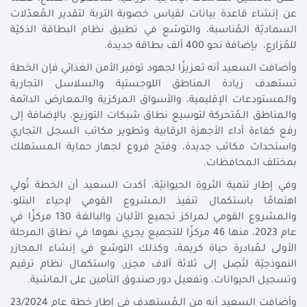
عن إنشاء قاعدة بيانات لقياس خصوبة التربة لتقدير الـمُعدّلات
السماديّة الـمُناسبة، والتوسّع في تطبيق نظام البطاقة الذكيّة
للمُزارع، بإضافة نحو 400 ألف بطاقة جديدة.
وأضافت السعيد أنه تعزيزًا لجهود توفير الأمن الغذائي فإن الخطة
تستهدف زيادة الـمناطق اللوجستية والسلاسل التجارية
والـمستودعات الإقليمية، والأسواق الـمركزية والـمعارض الدائمة
والـمناطق الـمُتحركة لتوسيع نطاق شبكات التوزيع، بالإضافة إلى
رفع كفاءة أداء الأجهزة الرقابية وتطوير مكاتب السجل التجاري
واستحداث مكاتب جديدة، وفتح فروع لجهاز حماية الـمستهلك
بمختلف الـمحافظات.
وفي إطار تنمية الثروة الحيوانيّة، أكدت السعيد أن الخطة تُولي
اهتمامًا باستكمال تنفيذ الـمشروع القومي لإحياء البتلو،
والـمشروع القومي لـمراكز تجميع الألبان والبالغة 130 مركزًا في
عام 2023، منها 46 مركزًا للتجميع يجري نهوها في نطاق الـمرحلة
الأولى لـمُبادرة حياة كريمة، وكذلك التوسّع في إنشاء الـمجازر
النموذجيّة لتَصِل إلى ثلاثة آلاف مجزر، واستكمال نظام ترقيم
وتسجيل الحيوانات، وتفعيل دور صندوق التأمين على الـماشية.
وأضافت السعيد أنه من الـمُستهدف في إطار خطة عام 23/2024