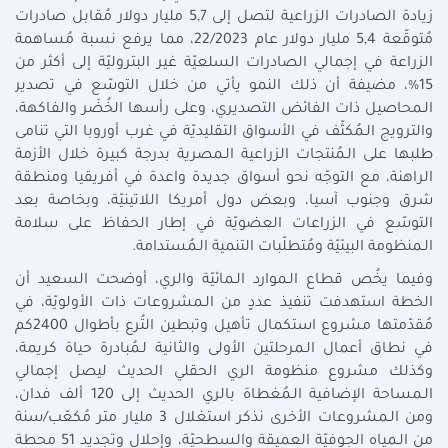
زيادة الصادرات الزراعية لتصل إلى 5,7 مليار دولار مُقابل صادرات
مُتوقّعة 5,4 مليار دولار عام 22/2023، مما يرفع نسبة مُساهمة
الزراعة في إجمالي الصادرات السلعيّة غير البتروليّة إلى أكثر من
15%، مضيفة أن ذلك النمو يأتي من خلال التوسّع في تصدير
الـمحاصيل ذات الفائض التصديري، وعلى رأسها الخُضَر والفاكهة،
والترويج الـمُكثّف في الأسواق التقليديّة في غرب أوروبا التي تنامى
طلبها على الـمُنتجات الزراعية الـمصرية بدرجة كبيرة خلال الأزمة
الراهنة، مع التوجّه نحو أسواق جديدة واعدة في أفريقيا ومنطقة
شرق وجنوب آسيا، وبعض دول أمريكا اللاتينيّة، وبخاصة بعد
التوسّع في الزراعات العضويّة في إطار الحفاظ على سلامة
الـمنظومة البيئيّة ومُتطلّبات التنمية الـمُستدامة.
وفيما يخُص قطاع الـموارد الـمائيّة والري، أوضحت السعيد أن
الخطة استهدفت تنفيذ عددٍ من الـمشروعات ذات الأولويّة، في
مُقدّمتها مشروع استكمال تأهيل وتبطين التُرع بأطوال 2400كم
في نطاق أعمال الـمرحلتين الأولى والثانية لـمُبادرة حياة كريمة،
وكذلك مشروع منظومة الري الحقلي الحديث ليصل إجمالي
الـمساحة الإضافية الـمُغطاة بالري الحديث إلى 120 ألف فدان،
ومن الـمشروعات الأخرى نذكر استغلال 3 مليار متر مُكعّب/سنة
من الـمياه الجوفيّة العميقة والسطحيّة، وإحلال وتجديد 51 محطة