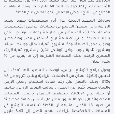
23/2024 بنحو 116,6 مليار جنيه بنسبة زيادة 71% عن الاستثمارات
الـمُتوقّعة لعام 22/2023 والبالغة 68 مليار جنيه، وتُقدّر إسهامات
القطاع في الناتج الـمحلي الإجمالي بنحو 12% في عام الخطة.
وتناولت السعيد الحديث حول أبرز مستهدفات جهود التنمية
الزراعيّة والتي تتضمن التوسّع في مساحات الأراضي الـمُستصلحة
بإضافة نحو 750 ألف فدّان في إطار مشروعات التوسّع الأفقي
بالدلتا الجديدة، والتي تضم مشاريع مُستقبل مصر وجنة مصر،
وجنوب محور الضبعة، وكذا مشروع تنمية شمال ووسط سيناء،
ومشروع تنمية جنوب الوادي "توشكي الخير"، ومشروع تنمية الريف
الـمصري لترتفع بذلك الـمساحة الـمُنزرعة إلى ما يقرُب من 10
مليون فدان.
وحول برامج التوسّع الرأسي، أوضحت السعيد أنها تهدف إلى
تحسين إنتاجيّة الفدان من الحاصلات الزراعيّة بنِسَب تتراوح من 5%
و10%، وذلك بالعمل على رفع كفاءة استخدام وحدتي الأرض
والـمياه بتطوير نُظُم الري الحقلي وأساليب الصرف الزراعي، متابعه
أن خطة عام 23/2024 تستهدف الوصول بإجمالي الـمساحة
الـمحصوليّة إلى نحو 18 مليون فدان على أساس كثافة محصوليّة
في حدود 1.8 للفدان، متابعه أن الخطة تستهدف التوسّع في
الـمساحات الـمُخصّصة لزراعات القمح لتصل إلى 3.43 مليون