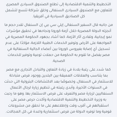
التخطيط والتنمية الاقتصادية إلى تطلع الصندوق السيادى المصرى
للتعاون مع الصندوق السيادى السنغالى وخلق شراكة تتسع لتشمل
كل الصناديق السيادية في أفريقيا.
من جانبه قال السفير السنغالى إيلي سي بيي إن السنغال تقدر حجم ما
أنجزته الدولة المصرية خلال أزمة كورونا ونجاحها في تحقيق مؤشرات
نمو إيجابية، وتفادى آثار الأزمة، كما أشاد بجهود الحكومة المصرية في
المواجهة على الأرض وتوفير الخدمات الطبية اللازمة، مؤكدًا على عدم
تسجيل أي إصابة بفيروس كورونا بين أعضاء الجالية السنغالية في
مصر بفضل ما تقوم به الحكومة من حملات توعية وتوفير للخدمات
الصحية.
كما شدد على رغبة بلادة في زيادة التعاون والتبادل التجارى مع مصر
بما يتناسب والعلاقات العميقة بين البلدين ووجود فرص متبادلة
للاستثمار في السنغال، وخصوصًا بعد الاكتشافات البترولية التي حدثت
في السنوات الأخيرة، وأبدى رغبته في تنظيم زيارة لرجال الأعمال
السنغاليين لزيارة مصر والتعرف على فرص الاستثمار بها، وهو ما رحبت
به وزيرة التخطيط والتنمية الاقتصادية وأكدت حرص مصر على
استقبالهم في أقرب وقت وإطلاعهم على ما تحقق من مشروعات
قومية وما توفره الدولة من فرص استثمارية واعدة في كل المجالات.