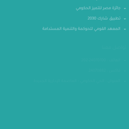
الجهاز المركزي للتعبئة العامة والإحصاء
جائزة مصر للتميز الحكومي
تطبيق شارك 2030
المعهد القومي للحوكمة والتنمية المستدامة
تواصل معنا
الهاتف : 24070700-202
فاكس : 24070882
العنوان : الحي الحكومي - العاصمة الإدارية الجديدة
مقر الوزارة