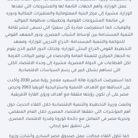
عمل الوزارة، وأهم الجهات التابعة لها والمشروعات التي تنفذها
الوزارة، مشيرة إلى مركز البنية المعلوماتية والمتغيرات المكانية ودوره
في متابعة المشروعات القومية، وتطبيقات منظومة المواليد
والوفيات، كما استعرضت مبادرة كُن سفيرًا التي تسعى لنشر ثقافة
التنمية المستدامة بين أوساط الشباب المصرى، ودور المعهد القومي
للحوكمة والتنمية المستدامة -الذراع التدريبي للوزارة- ومعهد
التخطيط القومي-الذراع البحثي للوزارة- وكذلك الدور الكبير الذى يقوم
به الجهاز المركزي للتعبئة العامة والإحصاء في توفير البيانات اللازمة
لكل القطاعات في الدولة المصرية، مشيرة إلى وحدة الاقتصاد الكلى
التي تساهم بشكل كبير في رسم السياسات الاقتصادية.
كما استعرضت الدكتورة هالة السعيد ملامح رؤية مصر 2030 وأكدت
على اتساقها مع الأهداف الأممية واستراتيجية أفريقيا 2063 وحرص
مصر على أن تكون رؤيتها متفقة مع أهداف ورؤى القارة الأفريقية.
وتابعت وزيرة التخطيط والتنمية الاقتصادية خلال اللقاء الحديث حول
أهم المؤشرات التي حققها الاقتصاد المصرى خلال العام المنقضي،
وتجربة مصر في التعامل مع جائحة كورونا وقدرة الاقتصاد المصرى
على تحقيق نمو إيجابي.
كما تناول اللقاء مجالات عمل صندوق مصر السادى وأشارت وزيرة