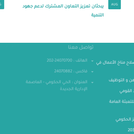
G
AUG
يبحثان تعزيز التعاون المشترك لدعم جهود
التنمية
مقر الوزار
تواصل معنا
صلاح مناخ الأعمال في
الهاتف : 24070700-202
فاكس : 24070882
ن و التوظيف
العنوان : الحي الحكومي - العاصمة
القومي
الإدارية الجديدة
لتعبئة العامة
ز الحكومي