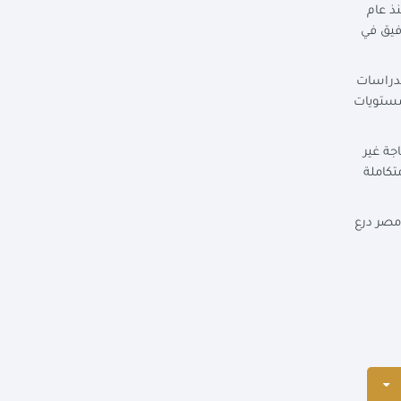
نذ عام
فيق في
لدراسات
مستويات
جة غير
تكاملة
 مصر درع