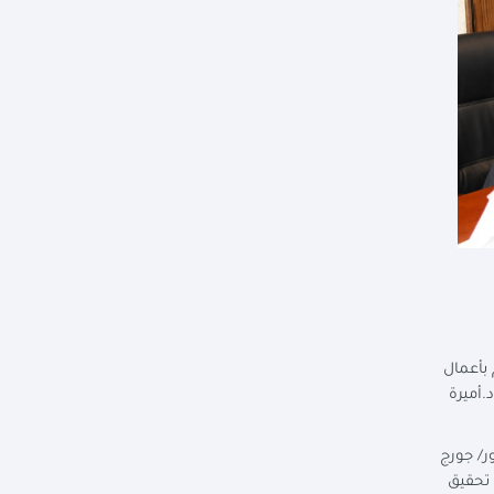
 بأعمال
.أميرة
ر/ جورج
 تحقيق