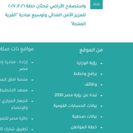
AUG
واستصلاح الأراضي تبحثان خطة ٢٠٢٦/ ٢٠٢٧
لتعزيز الأمن الغذائي وتوسيع مبادرة "القرية
المنتجة"
من الموقع
مواقع ذات صلة
رؤية الوزارة
إرادة - مبادرة إ
مصر
برامج وخطط
منصة افاق المه
وظائف
معهد التخطيط 
نبذة عن رؤية مصر 2030
الجهاز المركزي ل
بيانات الحسابات القومية
والإحصاء
بيانات صحفية
جائزة مصر للتمي
خطة المواطن
تطبيق شارك 2030