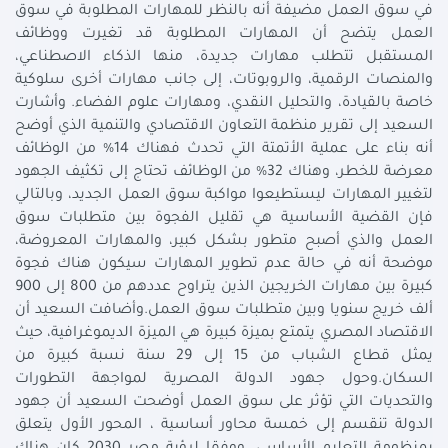
في سوق العمل مضيفة أنه بالنظر للمهارات المطلوبة في سوق
العمل يتضح أن المهارات المطلوبة قد تغيرت ووظائف
المستقبل تتطلب مهارات جديدة، منها الذكاء الاصطناعي،
والمنصات الرقمية، والروبوتات، إلى جانب مهارات أخرى سلوكية
خاصة بالقيادة، والتحليل النقدي، ومهارات علوم الفضاء. وأشارت
السعيد إلى تقرير منظمة التعاون الاقتصادي والتنمية الذي أوضح
أنه بناء على عملية الأتمتة التي تحدث فهناك 14% من الوظائف
معرضة للخطر، وهناك 32% من الوظائف تحتاج إلى تكثيف الجهود
لتغيير المهارات ليستطيعوا مواكبة سوق العمل الجديد، وبالتالي
فإن القضية الأساسية هي تقليل الفجوة بين متطلبات سوق
العمل والذي أصبح متطور بشكل كبير، والمهارات المعروضة،
موضحة أنه في حالة عدم تطوير المهارات سيكون هناك فجوة
كبيرة بين مهارات الخريجين الذين يتراوح عددهم من 800 إلى 900
ألف خريج سنويا وبين متطلبات سوق العمل.وأضافت السعيد أن
الاقتصاد المصري يتمتع بميزة كبيرة هي الميزة الديموغرافية، حيث
يمثل قطاع الشباب من 15 إلى 29 سنة نسبة كبيرة من
السكان.وحول جهود الدولة المصرية لمواجهة التطورات
والتحديات التي تؤثر على سوق العمل أوضحت السعيد أن جهود
الدولة تنقسم إلى خمسة محاور أساسية ، المحور الأول يتعلق