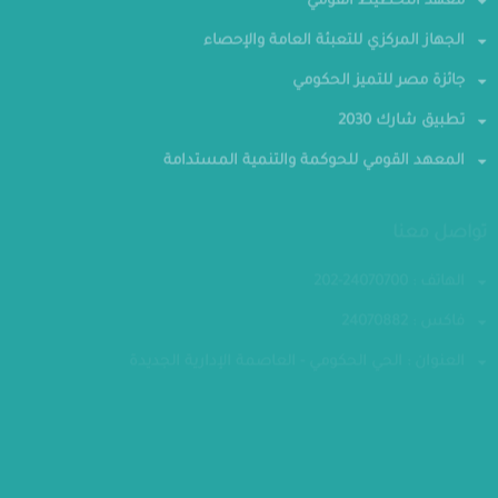
معهد التخطيط القومي
الجهاز المركزي للتعبئة العامة والإحصاء
جائزة مصر للتميز الحكومي
تطبيق شارك 2030
المعهد القومي للحوكمة والتنمية المستدامة
تواصل معنا
الهاتف : 24070700-202
فاكس : 24070882
العنوان : الحي الحكومي - العاصمة الإدارية الجديدة
مقر الوزارة