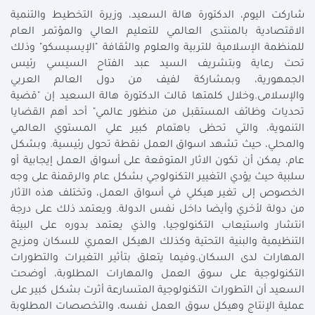
شاركت اليوم، الدكتورة هالة السعيد، وزيرة التخطيط والتنمية
الاقتصادية بالمنتدى العالمي للتعليم العالي والمؤتمر العام
للمنظمة الإسلامية للتربية والعلوم والثقافة "الإيسيسكو" وذلك
تحت رعاية وبتشريف السيد عبد الفتاح السيسي رئيس
الجمهورية، وبمشاركة لفيف من دول العالم العربي
والإسلامى.وخلال كلمتها قالت الدكتورة هالة السعيد إن "قضية
تحديات وظائف المستقبل من منظور عالمي" أحد أهم القضايا
التنموية، والتي تحظى باهتمام كبير علي المستوي العالمي
والمحلي، حيث تشهد اسواق العمل نقطة تحول رئيسية. وبشكل
عام، يمكن أن تكون الاثار المتوقعة على أسواق العمل إيجابية أو
سلبية حيث يؤدي التغيير التكنولوجي بشكل عام والرقمنة على وجه
الخصوص إلى تغير هيكلي في أسواق العمل، وتختلف هذه الآثار
من دولة لأخري وأيضا داخل نفس الدولة. ويعتمد ذلك على درجة
انتشار واستيعاب التكنولوجيا، والذي يعتمد بدوره على البيئة
التنظيمية والبنية التحتية وكذلك الهيكل العمري للسكان ومزيج
المهارات لدى السكان.وفيما يتعلق بتأثير التغيرات والتطورات
التكنولوجية على سوق العمل والمهارات المطلوبة، أوضحت
السعيد أن التطورات التكنولوجية المتسارعة أثرت بشكل كبير على
عملية الإنتاج وهيكل سوق العمل نفسه، والتخصصات المطلوبة