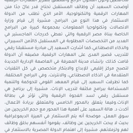
محافظين.وحول المحول الرابع والمتعلق بتعزيز المهارات الرقمية
أوضحت السعيد أن وظائف المستقبل تحتاج قدر عالً جدًا منن
المهارات الرقمية والتكنولوجية، الأمر الذي تطلب من الدولة
الاستثمار في هذا النوع من البرامج، مشيرة إلى قيام وزارة
الاتصالات وتكنولوجيا المعلومات بمجموعة كبيرة من البرامج
الخاصة ببناة مصر الرقمية والتي تعطي كدرجات الماجستير في
العديد من التخصصات المطلوبة في المستقبل كالأمن السيبراني
والذكاء الاصطناعي.كما أشارت السعيد إلى مبادرة مستقبلنا رقمي
للتدريب قصير المدى على المهارات الرقمية، مضيفه أن الدولة
قامت كذلك بإنشاء مدينة المعرفة في العاصمة الإدارية الجديدة
لتصبح مركز إقليمي للإبداع والابتكار متخصص في كل التقنيات
المتقدمة في الذكاء الاصطناعي، والانترنت، وفي البرامج المختلفة،
كما تطرقت السعيد إلى قيام المعهد القومي للحوكمة والتنمية
المستدامة ببرامج مكثفة لتدريب الإناث، مشيرة إلى برنامج هي
مستقبل رقمي لسد الفجوة الرقمية والتي تؤثر في بطالة
الإناث.وفيما يتعلق بالمحور الخامس والمتعلق بريادة الأعمال،
أكدت د. هالة السعيد على أهمية هذا المحور مع حجم الخريجين من
سوق العمل، موضحة أنه يتم الاستثمار في الميزة الديموغرافية
بحيث لا يبحث الخريجين عن وظائف، يقوموا أنفسهم بخلق وظائف
لهم ولزملائهم، مشيرة إلى اهتمام الدولة المصرية بالاستثمار في