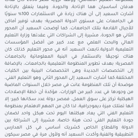
بمنظومة التعليم الأساسي، ووفقا لرؤية مصر 2030 كان هناك
هدفان أساسيان هما الإتاحة، والجودة. وفيما يتعلق بالإتاحة
أشارت السعيد إلى أن هناك زيادة في الاستثمارات 100% سنويًا
في الجامعات على مستوى الدولة المصرية؛ بهدف توفير أماكن
للأجيال القادمة بتلك الجامعات، كما أوضحت السعيد أن المحور
الثاني هو الجودة، مشيرة إلى الشراكات التي عقدتها وزارة التعليم
العالي والبحث العلمي مع عدد كبير من أفضل المؤسسات
التعليمية الدولية.تابعت السعيد أنه في محور التعليم كذلك كان
هناك توجيهًا بالاستثمار في البنية المعلوماتية بالجامعات
المصرية؛ بهدف تطوير المنظومة التعليمية بالجامعات، بالإضافة
إلى التخصصات الجديدة وهى التخصصات البينية بين الكليات
المختلفة.كما أشارت السعيد إلى المحور الثاني وهو التعليم الفني،
موضحة أن تلك المنظومة عانت في مصر خلال السنوات الماضية
من وجودها في عدد كبير من الوزارات، مؤكدة أن خطة الإصلاحات
الهيكلية تركز على سوق العمل، فمصر دولة عدد سكانها كبير؛ إلا
أنها تمتلك ميزة ديموجرافية، لذا كان من المهم الاهتمام بمنظومة
التعليم الفني التي يعاد هيكلتها اليوم تحت هيكل واحد لضمان
جودة التعليم الفني تحت هيئة خاصة، مشيرة إلى الشراكة بين
الدولة والقطاع الخاص كشريك أساسي في كل المدارس
التطبيقية والفنية.وأكدت السعيد أنه ولأول مرة في مصر سيكون