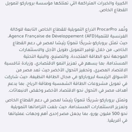
الكبيرة والخبرات المتراكمة التي تمتلكها مؤسسة بروباركو لتمويل
القطاع الخاص.
وتُعد
ProcarPro
الذراع التمويلية للقطاع الخاص التابعة للوكالة
الفرنسية للتنمية
Agence Française de Développement (AFD)
،
حيث تمثل بروباركو شريكًا تنمويًا رئيسًا لمصر في دعم القطاع
الخاص، من خلال توفير التمويل طويل الأجل والاستثمارات
الموجهة نحو الطاقة المتجددة، والتصنيع، والبنية التحتية
المستدامة، بما يسهم في تعزيز النمو الاقتصادي، وزيادة تنافسية
الاقتصاد المصري، وتحفيز التحول الأخضر حيث تعد مصر من
الأسواق الرئيسة لبروباركو في مجال الطاقة النظيفة، حيث شاركت
في تمويل مشروعات الطاقة الشمسية وطاقة الرياح، بما يدعم
أهداف مصر في التحول نحو الاقتصاد الأخضر وخفض الانبعاثات.
وتمثل بروباركو شريكًا تنمويًا رئيسًا لمصر في دعم القطاع الخاص
وتعزيز الاستثمارات المستدامة، حيث بلغت التزاماتها التمويلية
نحو 500 مليون يورو، بما يجعل مصر إحدى أهم وجهات عملياتها
في أفريقيا.