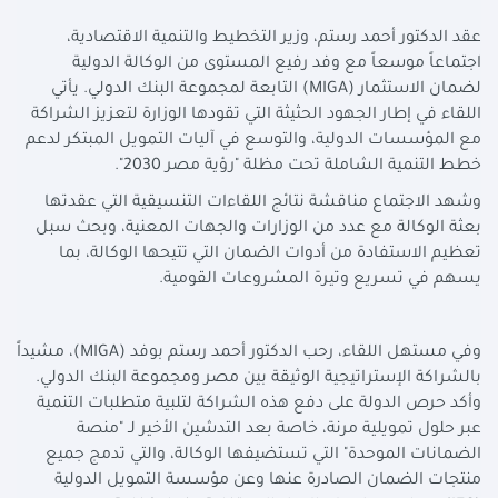
عقد الدكتور أحمد رستم، وزير التخطيط والتنمية الاقتصادية،
اجتماعاً موسعاً مع وفد رفيع المستوى من الوكالة الدولية
لضمان الاستثمار (
MIGA
) التابعة لمجموعة البنك الدولي. يأتي
اللقاء في إطار الجهود الحثيثة التي تقودها الوزارة لتعزيز الشراكة
مع المؤسسات الدولية، والتوسع في آليات التمويل المبتكر لدعم
خطط التنمية الشاملة تحت مظلة "رؤية مصر 2030".
وشهد الاجتماع مناقشة نتائج اللقاءات التنسيقية التي عقدتها
بعثة الوكالة مع عدد من الوزارات والجهات المعنية، وبحث سبل
تعظيم الاستفادة من أدوات الضمان التي تتيحها الوكالة، بما
يسهم في تسريع وتيرة المشروعات القومية.
وفي مستهل اللقاء، رحب الدكتور أحمد رستم بوفد (
MIGA
)، مشيداً
بالشراكة الإستراتيجية الوثيقة بين مصر ومجموعة البنك الدولي.
وأكد حرص الدولة على دفع هذه الشراكة لتلبية متطلبات التنمية
عبر حلول تمويلية مرنة، خاصة بعد التدشين الأخير لـ "منصة
الضمانات الموحدة" التي تستضيفها الوكالة، والتي تدمج جميع
منتجات الضمان الصادرة عنها وعن مؤسسة التمويل الدولية