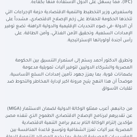
(
IFC
)، مما يسهل على الدول الاستفادة منها بكفاءة.
واستعرض وزير التخطيط والتنمية الاقتصادية حزمة الإجراءات التي
تتخذها الحكومة للحفاظ على زخم الإصلاح الاقتصادي، مشدداً على
أن الدولة -في ضوء التحديات الإقليمية والدولية الراهنة- تضع توفير
الإمدادات السلعية، وتحقيق الأمن الغذائي، وأمن الطاقة، على
رأس أجندة أولوياتها الإستراتيجية.
وتطرق الدكتور أحمد رستم إلى استمرار التنسيق بين الحكومة
المصرية والشركاء الدوليين لتوفير آليات تمويلية مدعومة
بضمانات قوية، بما يعزز جهود تأمين إمدادات السلع الأساسية،
موضحاً أن هذا النهج يتيح مرونة اكبر لإدارة المخاطر والتحوط ضد
تقلبات الأسواق
من جانبهم، أعرب ممثلو الوكالة الدولية لضمان الاستثمار (
MIGA
)
عن تقديرهم لبرنامج الإصلاح الاقتصادي الطموح الذي تنفذه مصر،
مؤكدين إلتزام الوكالة التام بدعم برامج التنمية الاقتصادية
المصرية عبر آليات تعزز الشفافية وتوسع قاعدة المنافسة بين