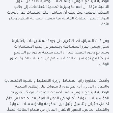
الوطنية لبرنامج «نُوفّي» والمنصات الوطنية لعدد من الدول
النامية، مؤكدًا أن أهم ما يميزها تعددية القطاعات، إلى جانب
الملكية الوطنية حيث يجب أن تتماشى تلك المنصات مع أولويات
الدولة وليس الجهات المانحة بما يضمن استدامة الجهود وبناء
الثقة
.
وفي ذات السياق، أكد التقرير على جودة المشروعات باعتبارها
محور رئيسي يُعزز المصداقية ويُسهم في جذب الاستثمارات
وتسريع وتيرة التنفيذ، كما أن البدء بمنصة مركزة ثم التوسع
تدريجيًا مع نمو قدرات الدولة يساهم في اكتساب الخبرة بمرور
الوقت
.
وأكدت الدكتورة رانيا المشاط، وزيرة التخطيط والتنمية الاقتصادية
والتعاون الدولي، أنه رغم مرور 3 سنوات على إطلاق المنصة
الوطنية لبرنامج «نُوفّي»، فقد أصبحت المنصة نموذجًا تنادي به
المؤسسات الدولية بتكراره في الدول النامية بعد نجاحها في خلق
تكامل حقيقي وتنسيق وثيق بين الحكومة والمؤسسات الدولية
والقطاع الخاص، لتحفيز الانتقال العادل في قطاع الطاقة، فضلًا