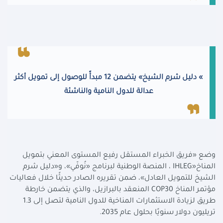
«
دليل شرم الشيخ» يتضمن 12 مبدأً للوصول إلى تمويل أكثر
عدالة للدول النامية والناشئة
وضع «فريق الخبراء المستقل رفيع المستوى المعني بتمويل
المناخ
IHLEG»
، المنصة الوطنية لبرنامج «نُوفّي»، و«دليل شرم
الشيخ للتمويل العادل»، ضمن تقريره الصادر حديثًا خلال فعاليات
مؤتمر المناخ
COP30
المنعقد بالبرازيل، والذي يتضمن خارطة
طريق لزيادة الاستثمارات المناخية للدول النامية لتصل إلى 1.3
تريليون دولار سنويًا بحلول عام 2035
.