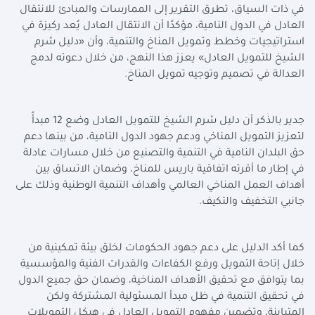
في ذات السياق، تطرق التقرير إلى الممارسات والمبادئ للانتقال
العادل في الدول النامية، مؤكدًا أن الانتقال العادل يُعد ركيزة في
استراتيجيات وخطط وتمويل المناخ والتنمية، وأن «دليل شرم
الشيخ للتمويل العادل» يعزز هذا النهج، من خلال دعوته لدمج
العدالة في تصميم وتوجيه تمويل المناخ
.
جدير بالذكر أن دليل شرم الشيخ للتمويل العادل وضع 12 مبدأً
لتعزيز التمويل المناخي ودعم جهود الدول النامية، من بينها دعم
حق البلدان النامية في التنمية والتصنيع من خلال مسارات عادلة
في إطار ما أقرته اتفاقية باريس للمناخ، وضمان الاتساق بين
أهداف العمل المناخي العالمي وأهداف التنمية الوطنية وذلك على
جانبي التخفيف والتكيف
.
كما أكد الدليل على دعم جهود الحكومات لخلق بيئة تمكينية من
خلال إتاحة التمويل ورفع الكفاءات والقدرات الفنية والمؤسسية
بما يتوافق مع تحقيق الأهداف المناخية، وضمان حق جميع الدول
في تحقيق التنمية في ظل مبدأ المسئولية المشتركة ولكن
المتباينة، وتضمين مفهوم التمويل العادل في هيكل التمويلات