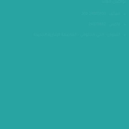
تواصل معنا
الهاتف : 24070700-202
فاكس : 24070882
العنوان : الحي الحكومي - العاصمة الإدارية الجديدة
مقر الوزارة