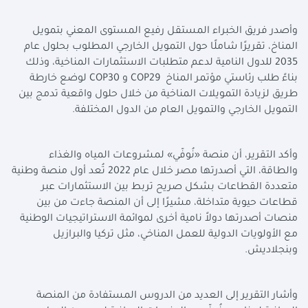
وأصدر فريق الخبراء المستقل رفيع المستوى المعني بتمويل
المناخ، تقريرًا شاملًا حول التمويل الخارجي المطلوب بحلول عام
2035 للدول النامية لدعم متطلبات الاستثمارات المناخية، وذلك
بناءً طلب رئاستي مؤتمر المناخ
COP29
و
COP30
لوضع خارطة
طريق لزيادة التمويلات المناخية من خلال حلول واقعية تدمج بين
التمويل الخارجي والتمويل العام من الدول المختلفة
.
وأكد التقرير، أن منصة «نُوفّي» لمشروعات المياه والغذاء
والطاقة، التي أصدرتها مصر خلال عام 2022 تُعد أول منصة وطنية
متعددة القطاعات بشكل صريح تربط بين الاستثمارات عبر
قطاعات حيوية متداخلة، مشيرًا إلى أن المنصة جاءت من بين
منصات أصدرتها دولاً نامية أخرى لموائمة الاستراتيجيات الوطنية
مع الأولويات الدولية للعمل المناخي، مثل تركيا والبرازيل
وبنجلاديش
.
وأشار التقرير إلى العديد من الدروس المستفادة من المنصة