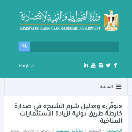
English
القائمة
«نوفّي» و«دليل شرم الشيخ» في صدارة
خارطة طريق دولية لزيادة الاستثمارات
المناخية
الرئيسية
/ الإعلام /
بيانات صحفية
/ «نوفّي» و«دليل شرم