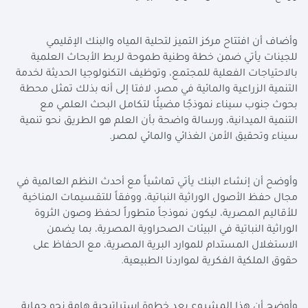
وأضاف أن افتتاح مركز التميز لتحلية المياه والبنك الإقليمي
للجينات يأتي ضمن خطة وطنية طموحة لربط الأبحاث العلمية
بالاحتياجات الفعلية للمجتمع، وتوظيف التكنولوجيا الحديثة لخدمة
التنمية الزراعية والمائية في مصر، لافتا إلى أنه بذلك تمثل محطة
بحوث جنوب سيناء نموذجًا مضيئًا لتكامل البحث العلمي مع
التنمية الميدانية، ورسالة واضحة بأن العلم هو الطريق نحو تنمية
سيناء وتحقيق الأمن الغذائي والمائي لمصر.
وأوضح أن إنشاء البنك يأتي تماشياً مع أحدث النظم العالمية في
مجال حفظ الأصول الوراثية النباتية، ووفقاً للتقسيمات المناخية
للأقاليم المصرية، ليكون نموذجاً متطوراً لحفظ وصون الثروة
الوراثية النباتية في البيئات الصحراوية المصرية، بما يضمن
الاستغلال المستدام للموارد البرية المصرية، مع الحفاظ على
حقوق الملكية الفكرية لمواردنا الطبيعية.
وأوضح أن هذا المشروع يعد خطوة استراتيجية هامة نحو حماية