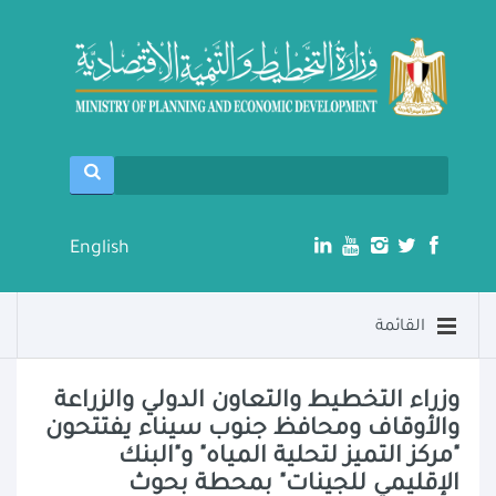
English
القائمة
وزراء التخطيط والتعاون الدولي والزراعة
والأوقاف ومحافظ جنوب سيناء يفتتحون
"مركز التميز لتحلية المياه" و"البنك
الإقليمي للجينات" بمحطة بحوث