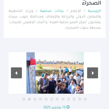
الصحراء
الرئيسية
/ الإعلام /
بيانات صحفية
/ وزراء التخطيط
والتعاون الدولي والزراعة والأوقاف ومحافظ جنوب سيناء
يفتتحون "مركز التميز لتحلية المياه" و"البنك الإقليمي للجينات"
بمحطة بحوث الصحراء
13 نوفمبر 2025