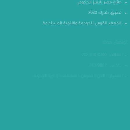
جائزة مصر للتميز الحكومي
تطبيق شارك 2030
المعهد القومي للحوكمة والتنمية المستدامة
تواصل معنا
الهاتف : 24070700-202
فاكس : 24070882
العنوان : الحي الحكومي - العاصمة الإدارية الجديدة
مقر الوزارة