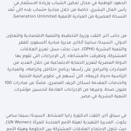
الجهود الوطنية في مجال تمكين الشباب وزيادة الاستثمار في
رأس المال البشري، خاصة من خلال مبادرة «شباب بلد» التي تُعد
النسخة المصرية من المبادرة الأممية
Generation Unlimited
.
من جانب آخر، التقت وزيرة التخطيط والتنمية الاقتصادية والتعاون
الدولي، السيدة/ سابينا ألكاير، مديرة مبادرة أكسفورد للفقر
والتنمية البشرية (
OPHI
)، حيث بحثت سبل تعزيز العلاقات
المشتركة، وتطرقت «المشاط»، إلى الإجراءات التي تقوم بها
الدولة المصرية لتعزيز الحماية الاجتماعية من خلال العديد من
المبادرات والبرامج على رأسها برنامج «تكافل وكرامة»، والمبادرة
الرئاسية «حياة كريمة»، التي تُسهم في تطوير البنية التحتية
والخدمات المقدمة لسكان الريف المصري، فضلًا عن مبادرات 100
مليون صحة، وغيرها من الإجراءات الهادفة لتحسين مؤشرات
التنمية البشرية في مصر.
في سياق آخر، التقت الدكتورة رانيا المشاط، السيدة/ سيما سامي
بحّوث، المديرة التنفيذية لهيئة الأمم المتحدة للمرأة (
UN Women
)،
حيث تناول الاجتماع العلاقات المشتركة بين الحكومة وهيئة الأمم