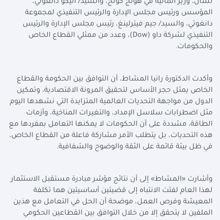
تشان، وزير المالية في هونج كونج، والسيد/ أليكو دانغوتي،
المؤسس ورئيس مجلس الإدارة والرئيس التنفيذي لمجموعة
دانغوتي، والسيد/ جيم فيترلينغ، رئيس مجلس الإدارة والرئيس
التنفيذي لشركة داو (
Dow
)، وعدد من ممثلي القطاع الخاص
والحكومات.
وأكدت الدكتورة رانيا المشاط، أن التوافق بين الحكومة والقطاع
الخاص يمثل حجر الأساس لتحقيق المرونة الاقتصادية، وتمكين
الدول من مواجهة التحديات العالمية المتزايدة التي نشهدها اليوم
مثل اضطرابات سلاسل الإمداد، والتغيرات المناخية، وأزمات
الطاقة، مشددة على أن الحكومات لا يمكنها التعامل بمفردها مع
هذه التحديات، بل يتطلب الأمر مشاركة فاعلة من القطاع الخاص،
في ظل بيئة قائمة على الثقة والوضوح والشفافية.
وأشارت «المشاط» إلى أن نتائج مؤشر مبادرة مستقبل الاستثمار
لهذا العام لفتت الانتباه إلى قضيتين أساسيتين هما تكلفة
المعيشة وفرص العمل، موضحة أن الحل في التعامل مع هذين
الملفين لا يتحقق إلا من خلال التوافق بين القطاعين الحكومي