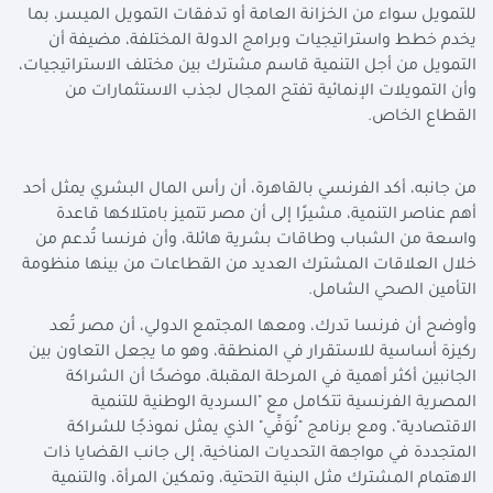
للتمويل سواء من الخزانة العامة أو تدفقات التمويل الميسر، بما
يخدم خطط واستراتيجيات وبرامج الدولة المختلفة، مضيفة أن
التمويل من أجل التنمية قاسم مشترك بين مختلف الاستراتيجيات،
وأن التمويلات الإنمائية تفتح المجال لجذب الاستثمارات من
القطاع الخاص
.
من جانبه، أكد الفرنسي بالقاهرة، أن رأس المال البشري يمثل أحد
أهم عناصر التنمية، مشيرًا إلى أن مصر تتميز بامتلاكها قاعدة
واسعة من الشباب وطاقات بشرية هائلة، وأن فرنسا تُدعم من
خلال العلاقات المشترك العديد من القطاعات من بينها منظومة
التأمين الصحي الشامل
.
وأوضح أن فرنسا تدرك، ومعها المجتمع الدولي، أن مصر تُعد
ركيزة أساسية للاستقرار في المنطقة، وهو ما يجعل التعاون بين
الجانبين أكثر أهمية في المرحلة المقبلة، موضحًا أن الشراكة
المصرية الفرنسية تتكامل مع "السردية الوطنية للتنمية
الاقتصادية"، ومع برنامج "نُوَفِّي" الذي يمثل نموذجًا للشراكة
المتجددة في مواجهة التحديات المناخية، إلى جانب القضايا ذات
الاهتمام المشترك مثل البنية التحتية، وتمكين المرأة، والتنمية