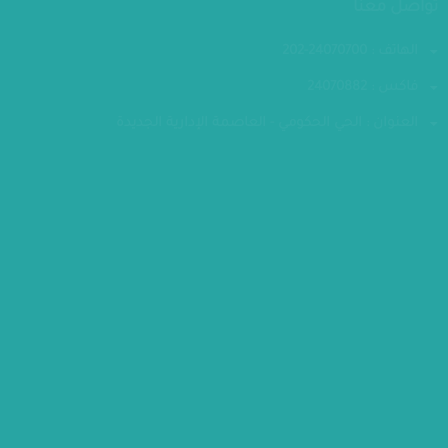
تواصل معنا
الهاتف : 24070700-202
فاكس : 24070882
العنوان : الحي الحكومي - العاصمة الإدارية الجديدة
مقر الوزارة