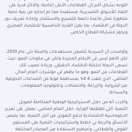
التوجه بشكل أكبر إلى القطاعات الأعلى إنتاجية، والأكثر قدرة على
النفاذ للأسواق التصديرية، مستفيدة مما تم إنجازه من بنية تحتية
متطورة تمثل قاعدة داعمة للتصنيع والاستثمار، وإعادة تعريف دور
الدولة في الاقتصاد، بما يعزز القدرة التنافسية للاقتصاد المصري
ويحفز مشاركة القطاع الخاص
.
وأوضحت أن السردية تتضمن مستهدفات واضحة حتى عام 2030،
لكن الأهم ليس في الأرقام المجردة ولكن في مكونات النمو، حيث
تسعى الدولة لخلخلة الاقتصاد الحقيقي، وزيادة نصيب تلك
القطاعات من النمو، وهو ما يظهر في مؤشرات العام المالي
الماضي، الذي بلغت 4.4% بمساهمة قوية من الصناعات التحويلية
غير البترولية، والزراعة، والاتصالات وتكنولوجيا المعلومات،
والسياحة
.
وأكدت أنه من خلال الاستراتيجية الوطنية المتكاملة لتمويل
التنمية، التي أطلقتها الوزارة، خلال العام الماضي، نعمل على تعزيز
الدبلوماسية الاقتصادية لدفع التمويل من أجل التنمية، بما يضمن
الاتساق والربط بي خطط واستراتيجيات التنمية على المستوى
القومي والقطاعي، وتعظيم الاستفادة من المصادر المختلفة