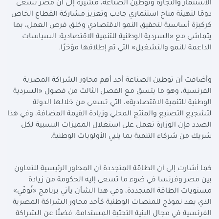
الاستثمار والتجارة وتوطين الصناعة، مشيرة إلى أن مصر تسعى
دومًا لتهيئة مناخ استثماري جاذب وتعزيز مشاركة القطاع الخاص
كركيزة أساسية لتحقيق النمو الاقتصادي وخلق فرص العمل، بما
يتماشى مع «السردية الوطنية للتنمية الاقتصادية: السياسات
الداعمة للنمو والتشغيل» التي تم إطلاقها مؤخرًا
.
وأضافت أن توطين الصناعة أحد أهم محاور الشراكة المصرية
الفرنسية، وهو ما يتسق مع الفصل الثالث من فصول «السردية
الوطنية للتنمية الاقتصادية»، التي تسعى من خلالها الدولة
لتشجيع التصنيع والمنتج المحلي وزيادة القيمة المضافة، وفي هذا
الصدد فإن الوزارة تعمل على استغلال المميزات النسبية لكل
شريك من شركاء التنمية بما يلبي الأولويات الوطنية
.
كما أشارت إلى أن الطاقة المتجددة أن المحاور الرئيسية للتعاون
بين مصر وفرنسا في ضوء ما تسعى إليه الحكومة من زيادة
مستويات الطاقة المتجددة، وفي هذا الشأن يأتي برنامج «نُوفّي»
الذي يعد نموذج للمنصات الوطنية كأحد محاور الشراكة المصرية
الفرنسية في مجال البنية التحتية المستدامة، فضلًا عن الشراكة