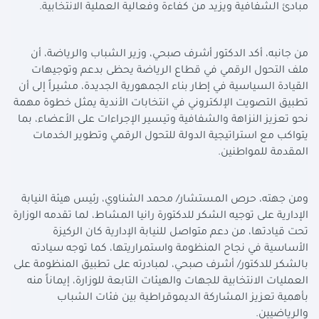
مبادئ الشفافية ويزيد من كفاءة وفعالية العملية الانتخابية.
من جانبه، أكد الدكتور أشرف صبحي، وزير الشباب والرياضة، أن
ملف التحول الرقمي في قطاع الرياضة يحظى بدعم وتوجيهات
القيادة السياسية في إطار بناء الجمهورية الجديدة، مشيراً إلى أن
تطبيق التصويت الإلكتروني في انتخابات الأندية يمثل خطوة مهمة
نحو تعزيز النزاهة والشفافية وتيسير الإجراءات على الأعضاء، بما
يتواكب مع استراتيجية الدولة للتحول الرقمي وتطوير الخدمات
المقدمة للمواطنين.
ومن جهته، حرص المستشار/ محمد الشناوي، رئيس هيئة النيابة
الإدارية على توجيه الشكر للدكتورة رانيا المشاط، لما تقدمه الوزارة
تحت قيادتها، من دعم متواصل للنيابة الإدارية كان الركيزة
الأساسية في نجاح المنظومة واستمراريتها، كما توجه سيادته
بالشكر للدكتور/ أشرف صبحي، لمبادرته على تطبيق المنظومة على
العمليات الانتخابية للجهات والهيئات التابعة للوزارة، إيماناً منه
بأهمية تعزيز المشاركة الديموقراطية بين فئات الشباب
والرياضيين.