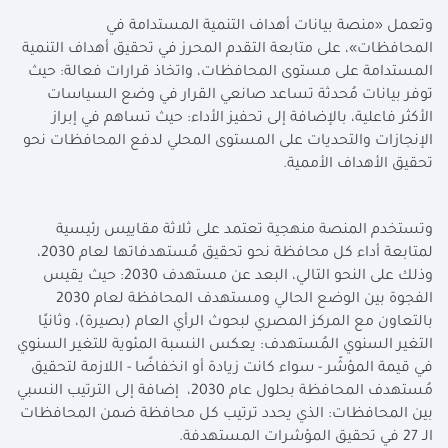
وتعمل «منصة بيانات أهداف التنمية المستدامة في
المحافظات»، على متابعة التقدم المحرز في تحقيق أهداف التنمية
المستدامة على مستوى المحافظات، واتخاذ قرارات فعالة: حيث
توفر بيانات مُحدثة تساعد صانعي القرار في وضع السياسات
الأكثر فاعلية، بالإضافة إلى تحفيز الأداء: حيث تساهم في إبراز
الإنجازات والتحديات على المستوى المحلي لدفع المحافظات نحو
تحقيق الأهداف الأممية.
وتستخدم المنصة منهجية تعتمد على ثلاثة مقاييس رئيسية
لمتابعة أداء كل محافظة نحو تحقيق مُستهدفاتها لعام 2030،
وذلك على النحو التالي، البعد عن مستهدف 2030: حيث يقيس
الفجوة بين الوضع الحالي ومستهدف المحافظة لعام 2030
بالتعاون مع المركز المصري لبحوث الرأي العام (بصيرة)، وثانيًا
التغير السنوي المُستهدف: يعكس النسبة المئوية للتغير السنوي
في قيمة المؤشّر - سواء كانت زيادة أو انخفاضًا - اللازمة لتحقيق
مُستهدف المحافظة بحلول عام 2030، إضافة إلى الترتيب النسبي
بين المحافظات: الذي يحدد ترتيب كل محافظة ضمن المحافظات
الـ 27 في تحقيق المؤشرات المستهدفة.