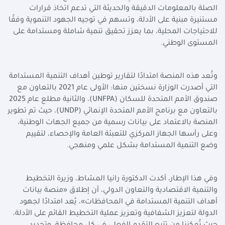
الصلة بالمعلومات الدقيقة والحديثة التي تدعم اتخاذ قرارات
مستنيرة مبنية على الأدلة، وتسهم في توجيه الجهود التنموية وفقًا
للاحتياجات المحلية، بما يعزز تحقيق تنمية شاملة ومستدامة على
المستوى الوطني.
وتُعد هذه المنصة امتدادًا لتقارير توطين أهداف التنمية المستدامة
التي أصدرت الوزارة نسختين منها: الأولى عام 2021 بالتعاون مع
صندوق الأمم المتحدة للسكان (
UNFPA
)، والثانية مطلع عام 2025
بالتعاون مع برنامج الأمم المتحدة الإنمائي (
UNDP
)، حيث تم تطوير
المنصة بالاعتماد على بيانات رسمية من جميع الجهات الوطنية،
وعلى رأسها الجهاز المركزي للتعبئة العامة والإحصاء، لتقييم
وضع التنمية المستدامة بشكل علمي ومنهجي.
وفي هذا الإطار، أكدت الدكتورة رانيا المشاط، وزيرة التخطيط
والتنمية الاقتصادية والتعاون الدولي، أن إطلاق «منصة بيانات
أهداف التنمية المستدامة في المحافظات»، يُعد امتدادًا لجهود
الدولة لتعزيز الشفافية وتعزيز عملية التخطيط القائم على الأدلة،