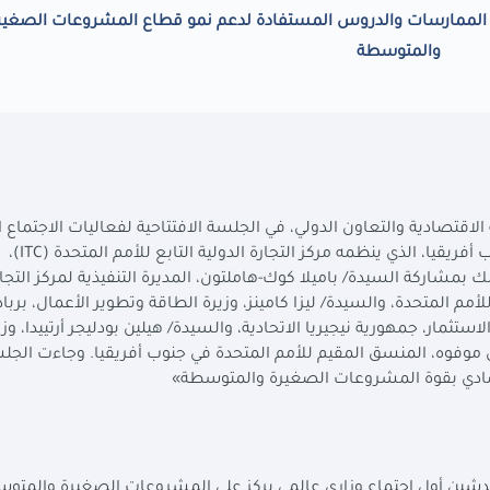
 الممارسات والدروس المستفادة لدعم نمو قطاع المشروعات الصغير
والمتوسطة
لاقتصادية والتعاون الدولي، في الجلسة الافتتاحية لفعاليات الاجتماع ا
يقيا، الذي ينظمه مركز التجارة الدولية التابع للأمم المتحدة (
ITC
)،
لك بمشاركة السيدة/ باميلا كوك-هاملتون، المديرة التنفيذية لمركز التجا
للأمم المتحدة، والسيدة/ ليزا كامينز، وزيرة الطاقة وتطوير الأعمال، برب
ستثمار، جمهورية نيجيريا الاتحادية، والسيدة/ هيلين بودليجر أرتييدا، وزي
 موفوه، المنسق المقيم للأمم المتحدة في جنوب أفريقيا. وجاءت الج
صادي بقوة المشروعات الصغيرة والمتوسطة»
 تدشين أول اجتماع وزاري عالمي يركز على المشروعات الصغيرة والمتو