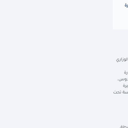
ة
لوزاري
رة
ادوس،
رة
لسة تحت
سطة،