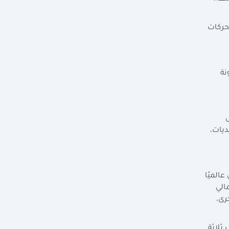
حركات
ونة
ل
ديات،
الميًا
 المحلي الإجمالي
رى،
ي، وتستوعب ثلاثة