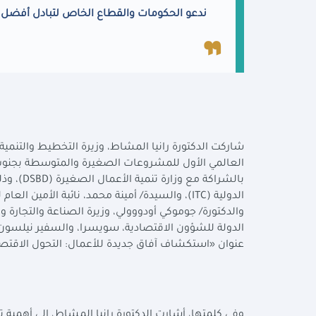
ندعو الحكومات والقطاع الخاص لتبادل أفضل
شاركت الدكتورة رانيا المشاط، وزيرة التخطيط والتنمية ا
العالمي الأول للمشروعات الصغيرة والمتوسطة بجنوب أفر
بالشراكة مع وزارة تنمية الأعمال الصغيرة (
DSBD
)، وذ
الدولية (
ITC
)، والسيدة/ أمينة محمد، نائبة الأمين العام 
والدكتورة/ جوموكي أودووولي، وزيرة الصناعة والتجارة والا
الدولة للشؤون الاقتصادية، سويسرا، والسفير نيلسون
عنوان «استكشاف آفاق جديدة للأعمال: التحول الاقت
وفي كلمتها، أشارت الدكتورة رانيا المشاط، إلى أهمية