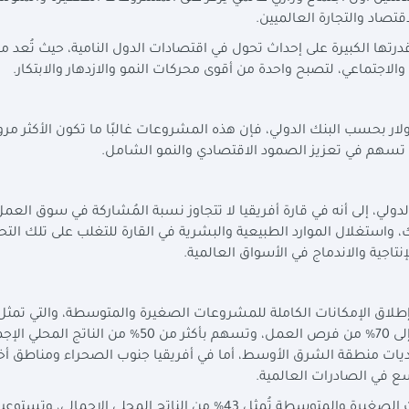
قتصاد والتجارة العالميين.
ا الكبيرة على إحداث تحول في اقتصادات الدول النامية، حيث تُعد م
 والاجتماعي، لتصبح واحدة من أقوى محركات النمو والازدهار والابتكار.
وجود فجوة تمويلية تبلغ 5.2 تريليون دولار بحسب البنك الدولي، فإن هذه المشروعات غالبًا ما تكون الأكثر مر
 تسهم في تعزيز الصمود الاقتصادي والنمو الشامل.
دولي، إلى أنه في قارة أفريقيا لا تتجاوز نسبة المُشاركة في سوق العم
ك، واستغلال الموارد الطبيعية والبشرية في القارة للتغلب على تلك التح
اجية والاندماج في الأسواق العالمية.
طلاق الإمكانات الكاملة للمشروعات الصغيرة والمتوسطة، والتي تمثل ع
أكثر من 90% من إجمالي عدد الشركات، وتوفر ما يصل إلى 70% من فرص العمل، وتسهم بأكثر من 50% من الناتج
ديات منطقة الشرق الأوسط، أما في أفريقيا جنوب الصحراء ومناطق أخ
 في الصادرات العالمية.
وتطرقت إلى الأوضاع في مصر، موضحة أن المشروعات الصغيرة والمتوسطة تُمثل 43% من الناتج المحلي الإجمال