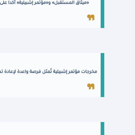
«ميثاق المستقبل» و«مؤتمر إشبيلية» أكدا على 
مخرجات مؤتمر إشبيلية تُمثل فرصة واعدة لإعادة ت