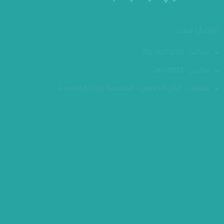
المعهد القومي للحوكمة والتنمية المستدامة
تواصل معنا
الهاتف : 24070700-202
فاكس : 24070882
العنوان : الحي الحكومي - العاصمة الإدارية الجديدة
مقر الوزارة