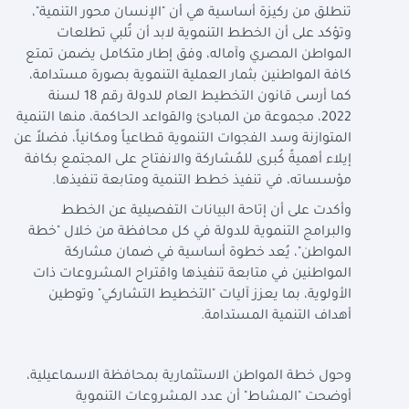
تنطلق من ركيزة أساسية هي أن "الإنسان محور التنمية"،
وتؤكد على أن الخطط التنموية لابد أن تُلبي تطلعات
المواطن المصري وآماله، وفق إطار متكامل يضمن تمتع
كافة المواطنين بثمار العملية التنموية بصورة مستدامة،
كما أرسى قانون التخطيط العام للدولة رقم 18 لسنة
2022، مجموعة من المبادئ والقواعد الحاكمة، منها التنمية
المتوازنة وسد الفجوات التنموية قطاعياً ومكانياً، فضلاً عن
إيلاء أهميةً كُبرى للمُشاركة والانفتاح على المجتمع بكافة
مؤسساته، في تنفيذ خطط التنمية ومتابعة تنفيذها.
وأكدت على أن إتاحة البيانات التفصيلية عن الخطط
والبرامج التنموية للدولة في كل محافظة من خلال "خطة
المواطن"، يُعد خطوة أساسية في ضمان مشاركة
المواطنين في متابعة تنفيذها واقتراح المشروعات ذات
الأولوية، بما يعزز آليات "التخطيط التشاركي" وتوطين
أهداف التنمية المستدامة.
وحول خطة المواطن الاستثمارية بمحافظة الاسماعيلية،
أوضحت "المشاط" أن عدد المشروعات التنموية