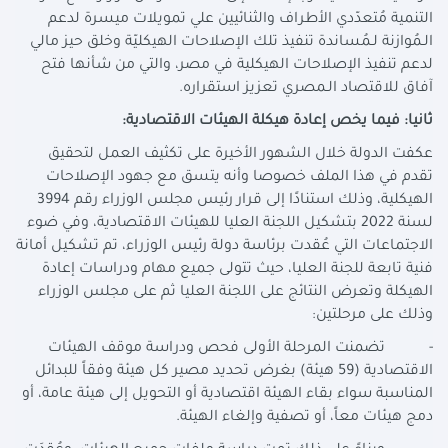
التنمية مُتعدّدي الأطراف والثنائيين علي تمويلات ميسرة لدعم
الـمُوازنة لـمُساندة تنفيذ تلك الإصلاحات الهيكليّة وخلق حيز مالي
لدعم تنفيذ الإصلاحات الهيكلية في مصر، والتي من شأنها فتح
آفاق للاقتصاد الـمصري تعزيز استقراره.
ثانيا: فيما يخص إعادة هيكلة الهيئات الاقتصادية:
عكفت الدولة خلال الشهور الأخيرة على تكثيف العمل لتحقيق
تقدم في هذا الملف خصوصا وأنه يتسق مع جهود الإصلاحات
الهيكلية، وذلك استنادًا إلى قرار رئيس مجلس الوزراء رقم 3994
لسنة 2022 بتشكيل اللجنة العليا للهيئات الاقتصادية، وفي ضوء
الاجتماعات التي عُقدت برئاسة دولة رئيس الوزراء، تم تشكيل أمانة
فنية تابعة للجنة العليا، حيث تتولى جميع مهام ودراسات إعادة
الهيكلة وتعرض النتائج على اللجنة العليا ثم على مجلس الوزراء
وذلك على مرحلتين:
- تضمنت المرحلة الأولى فحص ودراسة موقف الهيئات
الاقتصادية (59 هيئة) بغرض تحديد مصير كل هيئة وفقاً للبدائل
المناسبة سواء بقاء الهيئة اقتصادية أو التحويل إلى هيئة عامة، أو
دمج هيئات معاً، أو تصفية وإلغاء الهيئة.