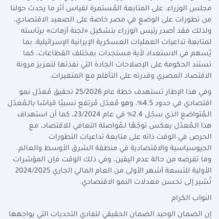
مجلس الوزراء، على المتابعة المُستمرة لقياس أثر ما يحدث حولنا
من تطورات على الوضع في مصر خاصة على الصعيد الاقتصادي،
ولذلك فقد أصدر رئيس الوزراء بتشكيل «لجنة أزمات» برئاسته
لمتابعة تداعيات العمليات العسكرية الإيرانية الإسرائيلية، بما
يُسهم في الاستعداد لأية مستجدات بمختلف القطاعات، كما
تستند الحكومة على الإصلاحات الجادة التي نفذتها لتعزيز مرونة
الاقتصاد المصري وقدرته على التأقلم مع المتغيرات.
وفي هذا الإطار تستهدف خطة عام 25/2026 تحقيق مُعدّل نمو
اقتصادي في حدود 4.5%، وهو مُعدّل مُرتفع نسبيًا قياسًا بالـمُعدّل
الـمُتواضع الذي سجّل 2.4% في عام 23/2024، كما أن استهداف
هذا الـمُعدّل يعكس توجّهًا لـمُواصلة التعافي للاقتصاد، مع
الحرص في الوقت ذاته على متابعة تداعيات التطورات
الجيوسياسية والاقتصادية في منطقة الشرق الأوسط والعالم،
وما تفرضه من حالة عدم اليقين، وفي ذلك الوقت فإن المؤشرات
الأولية للتسعة أشهر الأولى من العام المالي الجاري 2024/2025
تُشير إلى تحسن معدلات النمو الاقتصادي.
النواب الكرام
إن الضمان الوحيد الضمان الحقيقي لتفادي التحديات التي يواجهها