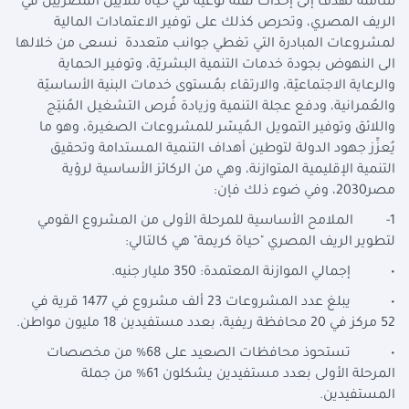
شاملة تهدف إلى إحداث نَقلة نوعية في حياة ملايين المصريين في
الريف المصري، وتحرص كذلك على توفير الاعتمادات المالية
لمشروعات المبادرة التي تغطي جوانب متعددة نسعى من خلالها
الى النهوض بجودة خدمات التنمية البشريّة، وتوفير الحماية
والرعاية الاجتماعيّة، والارتقاء بمُستوى خدمات البنية الأساسيّة
والعُمرانية، ودفع عجلة التنمية وزيادة فُرص التشغيل المُنتِج
واللائق وتوفير التمويل الـمُيسّر للمشروعات الصغيرة، وهو ما
يُعزِّز جهود الدولة لتوطين أهداف التنمية المستدامة وتحقيق
التنمية الإقليمية المتوازنة، وهي من الركائز الأساسية لرؤية
مصر2030، وفي ضوء ذلك فإن:
1- الملامح الأساسية للمرحلة الأولى من المشروع القومي
لتطوير الريف المصري "حياة كريمة" هي كالتالي:
• إجمالي الموازنة المعتمدة: 350 مليار جنيه.
• يبلغ عدد المشروعات 23 ألف مشروع في 1477 قرية في
52 مركز في 20 محافظة ريفية، بعدد مستفيدين 18 مليون مواطن.
• تستحوذ محافظات الصعيد على 68% من مخصصات
المرحلة الأولى بعدد مستفيدين يشكلون 61% من جملة
المستفيدين.