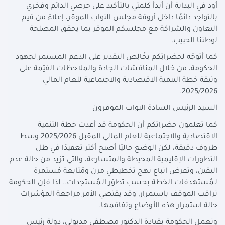
أود في البداية أن أبدأ كلمتي بالتأكيد على حرصي الدائم وفخري
بالتواجد دائمًا داخل أروقة مجلس النواب الموقر، إعلاءً من قيم
التعاون والشراكة مع مجلسكم الموقر بما يحقق المصلحة
لوطننا الحبيب.
كما أتوجّه لحضراتِكم بخَالِص التقدير على الدعم المستمر لجهود
الحكومة، من خلال المناقشات الجادة والملاحظات القيّمة على
وثيقة خطة التنمية الاقتصادية والاجتماعية للعام المالي
2025/2026.
السيد الرئيس السادة النواب الموقرون
كما تعلمون حضراتكم أن الحكومة قد أعدت خطة التنمية
الاقتصادية والاجتماعية للعام المالي المقبل 2025/2026 وسط
ظروف دقيقة، لكن الوضع حاليًا أصبح أكثر تعقيدًا في ظل
التطورات الإقليمية المحيطة والمتسارعة، والتي تزيد من حالة عدم
اليقين، وتفرض اتباع نهج تخطيطي مرن ومُتابعة مُستمرة
لـمُستهدفات الخطة بحسب تطوّر الـمُستجدات.. لذا فإن الحكومة
تراقب الموقف باستمرار، وقد يقتضي الأمر مراجعة المؤشرات
حالة استمرار هذه الأوضاع وتفاقمها.
وتعمل الحكومة بقيادة الدكتور مصطفى مدبولي، دولة رئيس