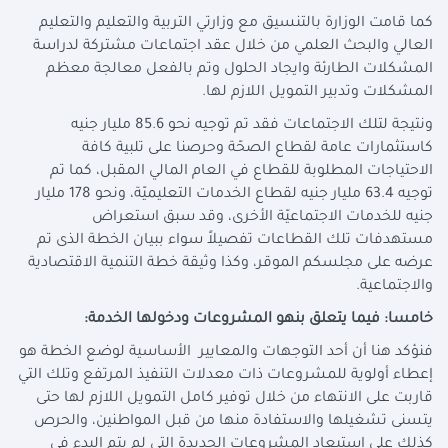
كما قامت الوزارة بالتنسيق مع وزارتي التربية والتعليم والتعليم
العالي والبحث العلمي من خلال عقد اجتماعات مشتركة لدراسة
المشكلات الطارئة وايجاد الحلول وتم بالفعل معالجة معظم
المشكلات وتدبير التمويل اللازم لها.
ونتيجة لتلك الاجتماعات فقد تم توجيه نحو 85.6 مليار جنيه
كاستثمارات عامة لقطاع الصحّة وحرصنا على تلبية كافة
الاحتياجات المطلوبة للقطاع في العام المالي المقبل، كما تم
توجيه 63.4 مليار جنيه لقطاع الخدمات التعليميّة، ونحو 178 مليار
جنيه للخدمات الاجتماعيّة الأخرى، وقد سبق استعراض
مستهدفات تلك القطاعات تفصيلاً سواء ببيان الخطة الذى تم
عرضه على مجلسكم الموقر، وكذا وثيقة خطة التنمية الاقتصادية
والاجتماعية.
خامسا: فيما يتعلق بنهو المشروعات ودخولها الخدمة:
فنؤكد هنا أن أحد التوجهات والمعايير الأساسية لوضع الخطة هو
إعطاء أولوية للمشروعات ذات معدلات التنفيذ المرتفع وتلك التي
قاربت على الانتهاء من خلال توفير كامل التمويل اللازم لها حتى
يتسنى تشغيلها والاستفادة منها من قبل المواطنين، والحرص
كذلك على استبعاد المشروعات الجديدة التي لم يتم البدء في