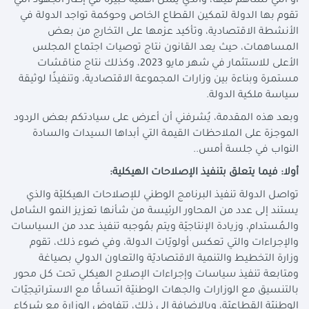
أو التي تُساهم فيها، والذي يُمثل أهمية كبيرة في إطار الجهود التي
تقوم بها الدولة لتمكين القطاع الخاص وحوكمة تواجد الدولة في
الأنشطة الاقتصادية، وتأكيد عزمها على التخارج من بعض
المساهمات، حيث يعد القانون نتاج توصيات اجتماع المجلس
الأعلى للاستثمار في شهر مايو 2023، وكذلك نتاج مناقشات
مستمرة وبناءة بين وزارات المجموعة الاقتصادية، وتنفيذًا لوثيقة
سياسة ملكية الدولة.
وبعد هذه المقدمة، يُشرفني أن أعرض على سيادتكم بعض الردود
الموجزة على الملاحظات القيمة التي أبداها السيدات والسادة
النواب في جلسة أمس..
أولا: فيما يتعلق بتنفيذ الإصلاحات الهيكلية:
تواصل الدولة تنفيذ البرنامج الوطني للإصلاحات الهيكليّة والذي
يستند إلى عدد من المحاور الرئيسة من شأنها تعزيز النمو الشامل
والـمُستدام، وزيادة الإنتاجيّة ويتم بمُوجبه تنفيذ عدد من السياسات
والإجراءات والتي تعكس أولويّات الدولة، وفي ضوء ذلك، تقوم
وزارة التخطيط والتنمية الاقتصاديّة والتعاون الدولي بصياغة
ومتابعة تنفيذ سياسات وإجراءات الإصلاح الهيكلي تحت كل محور
بالتنسيق مع الوزارات والجهات الوطنيّة اتساقًا مع الاستراتيجيّات
الوطنيّة القطاعيّة، وبالإضافة إلى ذلك، تتفاوض الوزارة مع شركاء