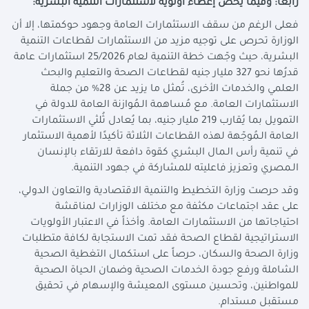
رابعا: وفيما يخص إعطاء أولوية لاستثمارات التنمية البشرية:
فعلى الرغم من سقف الاستثمارات العامة وجهود حوكمتها، إلا أن
الوزارة تحرص على توجيه مزيد من الاستثمارات لقطاعات التنمية
البشرية، حيث وجّهت خطة التنمية لعام 25/2026 استثمارات عامة
قدرُها نحو 327 مليار جنيه لقطاعات الصحة والتعليم والبحث
العلمي والخدمات الأخرى، تُمثل ما يزيد عن 28% من جملة
الاستثمارات العامة. مع مُساهمة الـمُوازنة العامة للدولة في
التمويل بما يُقارب 219 مليار جنيه، بما يُعادل ثُلثي الاستثمارات
العامة الـمُوجّهة لهذه القطاعات الثلاثة تأكيدًا لأهمية الاستثمار
في تنمية رأس الـمال البشري كقوة دافعة للارتقاء بالإنسان
الـمصري وتعزيز فاعليته للمشاركة في جهود التنمية.
وقد حرصت وزارة التخطيط والتنمية الاقتصادية والتعاون الدولي،
على عقد اجتماعات مكثفة مع مختلف الوزارات لمناقشة
احتياجاتها من الاستثمارات العامة. وأخذاً في الاعتبار الأولويات
الاستراتيجية لقطاع الصحة فقد تمت الاستجابة لكافة متطلبات
وزارة الصحة والسكان، حرصاً على استكمال التغطية الصحية
الشاملة ورفع جودة الخدمات الصحية وضمان الحياة الصحية
للمواطنين، وتحسين مستوى المعيشة والإسهام في تحقيق
مستقبل مستدام.