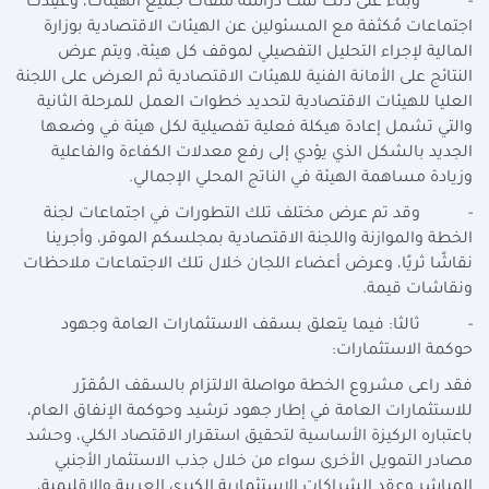
- وبناءً على ذلك تمت دراسة ملفات جميع الهيئات، وعُقِدَت
اجتماعات مُكثفة مع المسئولين عن الهيئات الاقتصادية بوزارة
المالية لإجراء التحليل التفصيلي لموقف كل هيئة، ويتم عرض
النتائج على الأمانة الفنية للهيئات الاقتصادية ثم العرض على اللجنة
العليا للهيئات الاقتصادية لتحديد خطوات العمل للمرحلة الثانية
والتي تشمل إعادة هيكلة فعلية تفصيلية لكل هيئة في وضعها
الجديد بالشكل الذي يؤدي إلى رفع معدلات الكفاءة والفاعلية
وزيادة مساهمة الهيئة في الناتج المحلي الإجمالي.
- وقد تم عرض مختلف تلك التطورات في اجتماعات لجنة
الخطة والموازنة واللجنة الاقتصادية بمجلسكم الموقر، وأجرينا
نقاشًا ثريًا، وعرض أعضاء اللجان خلال تلك الاجتماعات ملاحظات
ونقاشات قيمة.
- ثالثا: فيما يتعلق بسقف الاستثمارات العامة وجهود
حوكمة الاستثمارات:
فقد راعى مشروع الخطة مواصلة الالتزام بالسقف الـمُقرّر
للاستثمارات العامة في إطار جهود ترشيد وحوكمة الإنفاق العام،
باعتباره الركيزة الأساسية لتحقيق استقرار الاقتصاد الكلي، وحشد
مصادر التمويل الأخرى سواء من خلال جذب الاستثمار الأجنبي
المباشر وعقد الشراكات الاستثمارية الكبرى العربية والإقليمية،