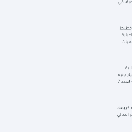
من الاستثمارات الحكومية، في
لتخطيط
 الإسماعيلية-
 جامعية، ونحو 31.5 مليار لمستشفيات
يه للمرحلة الثانية
د (5) محافظات وهي (كفر الشيخ - المنيا - دمياط - مطروح - شمال سيناء)، بواقع 20 مليار جنيه
لمستشفيات ووحدات وزارة الصحة لعدد (53 مستشفى، 516 وحدة رعاية أولية)، ونحو 447 مليون جنيه للمستشفيات الجامعية لعدد 7
كريمة،
 العالي