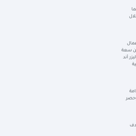
ما
لال
عمال
من سعة
م3/ يوم إلى 36000 م3/يوم (أعمال ليزر أند
ة
امة
، وحصر
هدف