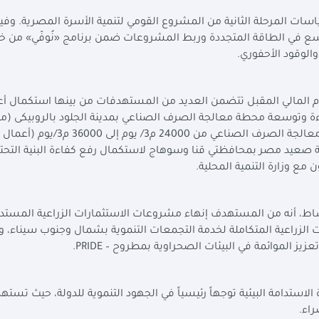
ت المرحلة الثانية من المشروع القومي لتنمية الأسرة المصرية. وفي
توسع في الطاقة المتجددة وربط المشروعات ضمن برنامج «نُوفّي» من خ
والوقود الأحفوري.
ام المالي المقبل تتضمن العديد من المستهدفات من بينها استكمال أ
فاءة وتوسعة محطة معالجة الصرف الصناعي بمدينة الجلود بالروبيكى (
8000 م3/ يوم إلى 24000م3/يوم)، وزيادة سعة محطة معالجة الصرف الصناعي من 24000 
 صعيد مصر بمحافظتي قنا وسوهاج لاستكمال رفع كفاءة البنية التحتي
مع وزارة التنمية المحلية.
مشاط، أنه من المستهدف إنهاء مشروعات الاستثمارات الزراعية المستد
 وإنشاء عدد (3) مراكز للخدمات الزراعية المتكاملة لخدمة التجمعات التنموية بشمال وجنوب سيناء
عزيز الموائمة في البيئات الصحراوية بمطروح –
PRIDE
.
لاستدامة البيئية توجهاً رئيسياً في الجهود التنموية للدولة، حيث تست