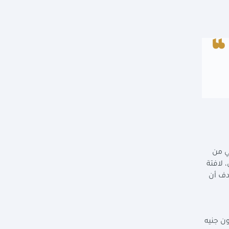
ي من
 العام المالي الجاري، لافتة
لمستهدف أن
لي 2025/2026، التي تبلغ قيمتها 3.1 تريليون جنيه من بينها 1.158 تريليون جنيه