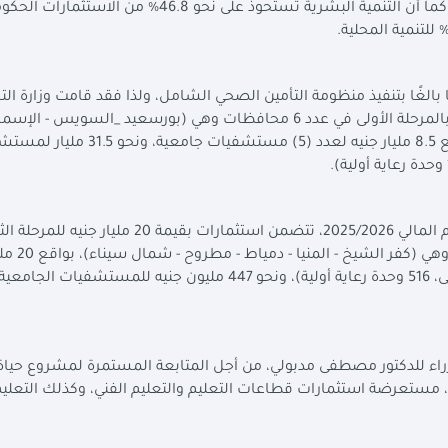
استثمارات عامة، و1.94 تريليون جنيه استثمارات خاصة، كما أن التنمية البشرية تستحوذ على نحو 46.8% 
ا بالغًا بتنفيذ منظومة التأمين الصحي الشامل، ولذا فقد قامت وزارة ا
والتنمية الاقتصادية والتعاون الدولي، بضخ استثمارات بالمرحلة الأولى في عدد 6 محافظات وهي (بورسعيد _السويس -
اسوان - الاقصر- جنوب سيناء) بنحو 40 مليار جنيه، بواقع 8.5 مليار جنيه لعدد (5) مستشفيات
ولفتت إلى أن خطة التنمية الاقتصادية والاجتماعية للعام المالي 2025/2026، تتضمن استثمارات بقيمة 20 مليار جن
لمنظومة التأمين الصحي الشامل لعد
راء للدكتور مصطفى مدبولي، من أجل المتابعة المستمرة لمشروع حياة 
د، مستعرضة استثمارات قطاعات التعليم والتعليم الفني، وكذلك التعليم