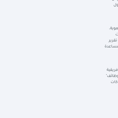
ول
وية،
ت
تقرير
 للمساعدة
فريقية
وظائف"
كات