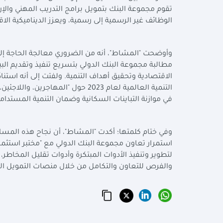
تقوم مجموعة البنك بتمويل برامج التدريب المهني والإ
الوظائف غير الرسمية إلى رسمية، ويعزز الديناميكية الاق
وأوضحت "المشاط"، أنه من الضروري معالجة الحاجة إلى 
مطالبة مجموعة البنك الدولي بتسريع تنفيذ وتقديم الب
الاقتصادية وتحقيق أهداف التنمية. ولفتت إلى أنه استنادً
التنمية العالمية لعام 2023 حول "ال
في موازنة التباينات السكانية وضمان التنمية المستدامة
وفي ختام كلمتها؛ أكدت "المشاط"، أن نجاح هذه المسا
استمرار تعاون مجموعة البنك الدولي مع "مختبر استث
لتطوير وتنفيذ الأدوات المبتكرة وأدوات تقليل المخا
والفرص للتعاون والتكامل من خلال منصات التمويل الم