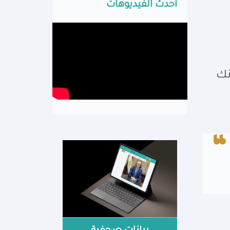
أحدث الفيديوهات
نك