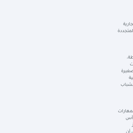
ارية
لمتجددة
ة،
ت
صغيرة
ية
لشباب
 المهارات
رأس
 أن