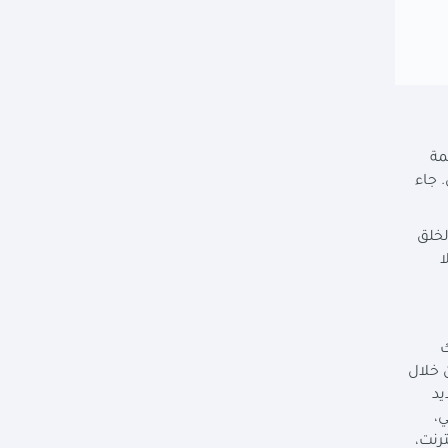
مة
 جاء
لخلق
ا
ك
 خلال
يد
،
رنت،