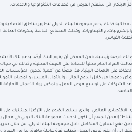
ز الابتكار التي ستفتح الفرص في قطاعات التكنولوجيا والخدمات.
، مطالبة كذلك بدعم مجموعة البنك الدولي لتطوير مناطق اقتصادية وتج
لإلكترونيات، والكيماويات، وكذلك المصانع الخاصة بمكونات الطاقة ا
أنظمة القياس.
ذلك فرصة رئيسية، فمن الممكن أن يقوم البنك أيضًا بدعم تلك الأنشط
الجة المواد الخام محلياً للحفاظ على القيمة المحلية؛ وكذلك في مجالا
 الحفاظ على الأهداف البيئية، هذا فضلًا عن أهمية تمكين المؤسسات ال
مكن دعمها من خلال الدعم المالي، والائتمان الميسر، والمصادر التمويل
ساعد الشركات على توسيع فرص العمل، وتمكين رواد الأعمال الأفارقة ا
الخاصة.
ائف 2025" الصادر عن المنتدى الاقتصادي العالمي، والذي يسلط الضوء على التركيز المشترك على
لمشاط" إنه من المهم أن تكون تدخلات مجموعة البنك الدولي في مجال 
من نهج التعاون المتكامل داخل مجموعة البنك الدولي، من خلال تعزيز
لنظر إلى أن خلق فرص العمل يتطلب قوة عاملة ماهرة، لذا من الضروري