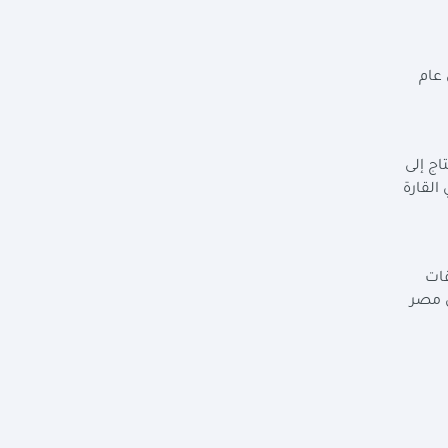
 عام
اج إلى
القارة
قات
ن مصر