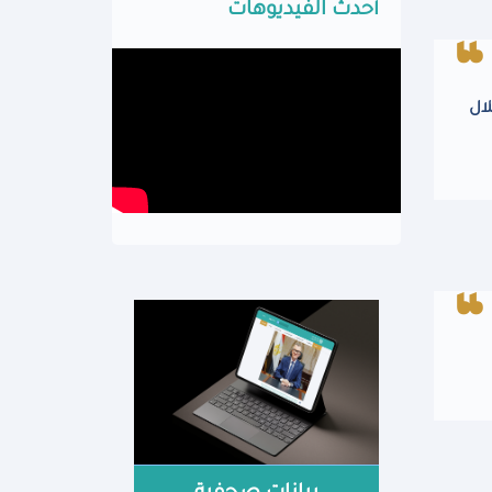
أحدث الفيديوهات
لال