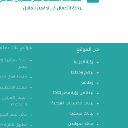
استعدادات استضافة مصر للمهرجان العالمي
لريادة الأعمال في نوفمبر المقبل
من الموقع
مواقع ذات صلة
رؤية الوزارة
إرادة - مبادرة إ
مصر
برامج وخطط
منصة افاق المه
وظائف
معهد التخطيط 
نبذة عن رؤية مصر 2030
الجهاز المركزي ل
بيانات الحسابات القومية
والإحصاء
بيانات صحفية
جائزة مصر للتمي
خطة المواطن