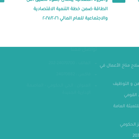
والثروة المعدنية يبحثان جهود تحقيق أمن
الطاقة ضمن خطة التنمية الاقتصادية
والاجتماعية للعام المالي ٢٠٢٧/٢٠٢٦
مقر الوزار
تواصل معنا
الهاتف : 24070700-202
صلاح مناخ الأعمال في
فاكس : 24070882
ن و التوظيف
العنوان : الحي الحكومي - العاصمة
الإدارية الجديدة
القومي
لتعبئة العامة
ز الحكومي