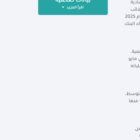
بيانات صحفية
ادية
اقرأ المزيد
نائب
طارق حسن عمار، أمين سر اللجنة، وأعضاء اللجنة من السادة النواب. حيث وافقت اللجنة على قرار رئيس الجمهورية رقم 70 لعام 2025
بشأن تعديل اتفاق إنشاء البنك
مية،
 مايو
هيل عملياته
متوسط،
 في مصر خلال عام 2012 فقد تم ضخ استثمارات بقيمة 13.8 مليار يورو لتنفيذ نحو 194 مشروعًا، 86% منها
من