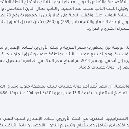
لاقتصادية والتعاون الدولي، مساء اليوم الثلاثاء، باجتماع اللجنة الاقتص
لي اللجنة النائب محمد عبد الحميد، والنائب كمال الدين الشافعي، وال
بشأن الموافقة على قراري مجلس محافظي البنك الأوروبي لإعادة الإعمار والتنمية رقم (259) و (260) 
صحراء الكبرى والعراق
.
 الوثيقة بين جمهورية مصر العربية والبنك الأوروبي لإعادة الإعمار والتن
دة من الدول المؤسسة، ومع توسيع عمليات البنك بمنطقة جنوب وشرق المتوسط في
2011 تقدمت مصر بطلب للتحول إلى دولة عمليات، مشيرة إلى أنه في نوفمبر 2014 تم افتتاح مقر البنك في القاهرة لتس
.
والتنمية، أن مصر تُعد أكبر دولة عمليات للبنك بمنطقة جنوب وشرق ال
ومنذ بدء البنك استثماراته
لاستراتيجية القطرية مع البنك الأوروبي لإعادة الإعمار والتنمية للفترة 
قيق نمو اقتصادي شامل ومستدام، وتسريع التحول الأخضر، وزيادة التنافسية