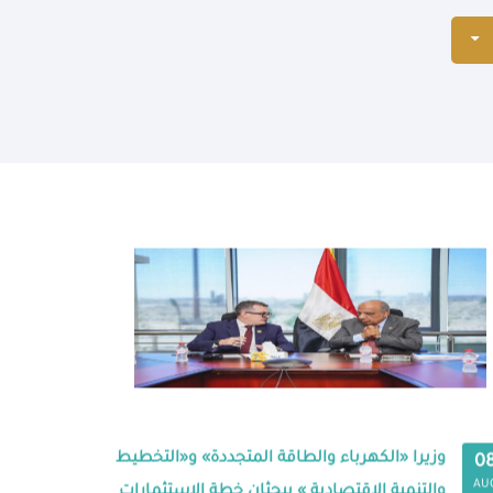
وزيرا «الكهرباء والطاقة المتجددة» و«التخطيط
0
AU