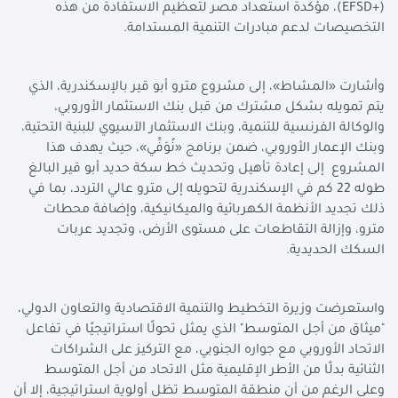
(EFSD+)
، مؤكدة استعداد مصر لتعظيم الاستفادة من هذه
التخصيصات لدعم مبادرات التنمية المستدامة
.
وأشارت «المشاط»، إلى مشروع مترو أبو قير بالإسكندرية، الذي
يتم تمويله بشكل مشترك من قبل بنك الاستثمار الأوروبي،
والوكالة الفرنسية للتنمية، وبنك الاستثمار الآسيوي للبنية التحتية،
وبنك الإعمار الأوروبي، ضمن برنامج «نُوَفِّي»، حيث يهدف هذا
المشروع إلى إعادة تأهيل وتحديث خط سكة حديد أبو قير البالغ
طوله 22 كم في الإسكندرية لتحويله إلى مترو عالي التردد، بما في
ذلك تجديد الأنظمة الكهربائية والميكانيكية، وإضافة محطات
مترو، وإزالة التقاطعات على مستوى الأرض، وتجديد عربات
السكك الحديدية
.
واستعرضت وزيرة التخطيط والتنمية الاقتصادية والتعاون الدولي،
"ميثاق من أجل المتوسط" الذي يمثل تحولًا استراتيجيًا في تفاعل
الاتحاد الأوروبي مع جواره الجنوبي، مع التركيز على الشراكات
الثنائية بدلًا من الأطر الإقليمية مثل الاتحاد من أجل المتوسط
وعلى الرغم من أن منطقة المتوسط تظل أولوية استراتيجية، إلا أن