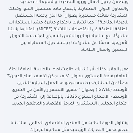
ويتضمن جدول أعمال وزيرة التخطيط والتنمية الاقتصادية
والتعاون الدولي، المشاركة باجتماع قادة مستقبل النمو، وكذلك
المشاركة بمائدة مستديرة بعنوان" ما الذي يحمله المستقبل
للحركة المناخية؟ " كما تشارك باجتماع مبادرة حشد الاستثمارات
للطاقة النظيفة في الاقتصادات الناشئة
(MICEE)
باعتبارها رئيسًا
مشاركًا، مع ساميلا زوبايرو الرئيس التنفيذي لمؤسسة التمويل
الأفريقية، فضلًا عن مشاركتها بجلسة حول المساواة بين
الجنسين وانتقال الطاقة
.
ومن المقرر كذلك أن تشارك «المشاط»، بالجلسة العامة للجنة
العامة رفيعة المستوى بعنوان "كيف يمكن تخفيف أعباء الديون؟"،
فضلًا عن المشاركة بجلسة مجموعة العمل الدولية للشرق
الأوسط
(IGWEL)
بعنوان " تحقيق الاستقرار والأمن في الشرق
الأوسط - الاجتماع السنوي 2025"، بالإضافة إلى المُشاركة في
اجتماع المجلس الاستشاري لمركز الاقتصاد والمجتمع الجديد
.
وتتناول الدورة الحالية من المنتدى الاقتصادي العالمي، مناقشة
مجموعة من التحديات الرئيسية مثل معالجة التوترات