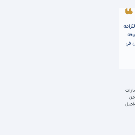
لتزامه
وكة
ن في
ارات
من
واصل