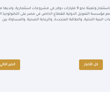
ومنذ بداية عملها في مصر في 1975، قامت المؤسسة باستثمار وتعبئة نحو 9 مليارات دولار في مشروعات استثمارية،
ا 24 مليون دولار. ويركز دعم مؤسسة التمويل الدولية للقطاع الخاص في مصر على التكنولوجيا ا
البنية التحتية، والطاقة المتجددة، والرعاية الصحية، والمساواة بين
كل الأخبار
الخبر التالي