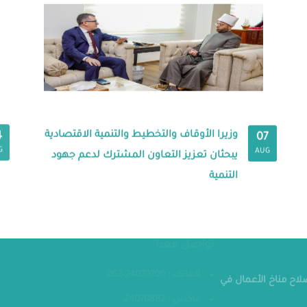
وزيرا الأوقاف والتخطيط والتنمية الاقتصادية
4
07
G
AUG
يبحثان تعزيز التعاون المشترك لدعم جهود
التنمية
مقر الوزار
تواصل معنا
صلاح مناخ الأعمال في
الهاتف : 24070700-202