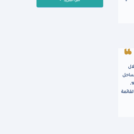
اقرأ المزيد
خلال
 ساحل
 ويسهم المشروع في خفض استهلاك الطاقة من المصادر غير المتجددة في الفنادق بنسبة تصل إلى 50%،
يون القائمة