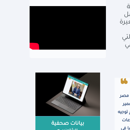
لاثة
ل
يرة
تي
ي
ي مصر
مير
 وسيتم توجيه
عات
بيانات صحفية
ماعية بما في