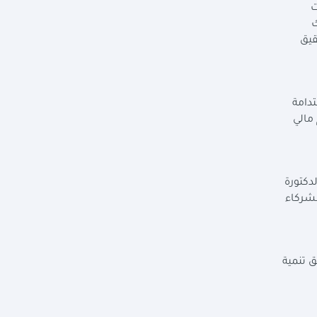
ت
ك
قيق
دامة
مالي
دكتورة
لشركاء
 تنمية