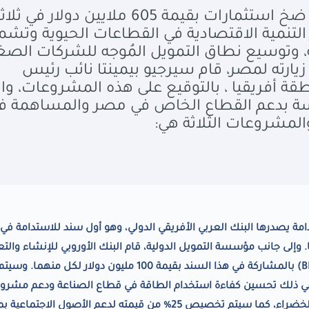
أعلنت مؤسسة التمويل الدولية عن ضخ استثمارات بقيمة 605 ملايين دولار في ث
تنمية الاقتصادية في القطاعات الحيوية وتشم
ة، وتوسيع نطاق التمويل المُوجه للشركات الصغ
زيارته لمصر، قام سيرجيو بيمينتا نائب رئيس
 أفريقيا ، بالتوقيع على هذه المشروعات، وال
سسة بدعم القطاع الخاص في مصر والمساهمة ف
والمشروعات الثلاثة هي:
سندات الاستدامة يصدرها البنك العربي الأفريقي الدولي، وهو أول سند للاستدامة ف
 وإلى جانب مؤسسة التمويل الدولية، قام البنك الأوروبي للإنشاء والتع
B
) بالمشاركة في هذا السند بقيمة 100 مليون دولار لكل منهما.
ا في ذلك تحسين كفاءة استخدام الطاقة في قطاع الصناعة ودعم مشرو
الطاقة المتجددة صغيرة النطاق وإنشاء المباني الخضراء، كما سيتم تخصيص 25% من قيمته لدعم الأصول الاجت