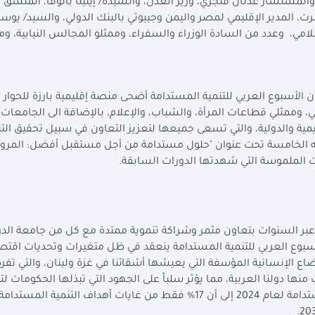
 والمستشار عدنان فنجري، وزير العدل، والسيدة/ إيلينا بانوفا، المنسق 
، المدير الإقليمي لمصر واليمن وجيبوتي بالبنك الدولي، والسيد/ يوس
سلامي، وعدد من السادة الوزراء والسفراء، وممثلو المجالس النيابية، وم
ن الأسبوع العربي للتنمية المستدامة أضحى منصة إقليمية بارزة للحوار الب
، وممثلي قطاعات المرأة، والشباب، والإعلام، بالإضافة الى الجامعات
مية والدولية، والتي تسعى جميعها لتعزيز التعاون في سبيل تحقيق التن
خته الخامسة تحت عنوان "حلول مستدامة من أجل مستقبل أفضل: المرون
ات الملموسة التي شهدتها الدورات السابقة.
بر السنوات بتعاون مثمر وشراكة تنموية ممتدة مع كل من جامعة الد
لأسبوع العربي للتنمية المستدامة ينعقد في ظل متغيرات وتحديات اقتص
اع الإنسانية المؤسفة التي يعيشها أشقائنا في غزة ولبنان، والتي تف
منها دولنا العربية، مما يؤثر سلباً على الجهود التي تبذلها الحكومات ل
التنمية المستدامة. حيث أشار تقرير أهداف التنمية المستدامة لعام 2024 إلى أن 17% فقط من غايات أهداف التنمية المستدامة