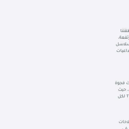
قتنا
تفعة،
 وسلاسل
داعيات
اك فجوة
، حيث
يشير تقرير الابتكار العالمي لعام 2024 إلى أن الاشتراك في الانترنت الثابت ذي النطاق العريض في المنطقة العربية وصل إلى 11 لكل
لاحات