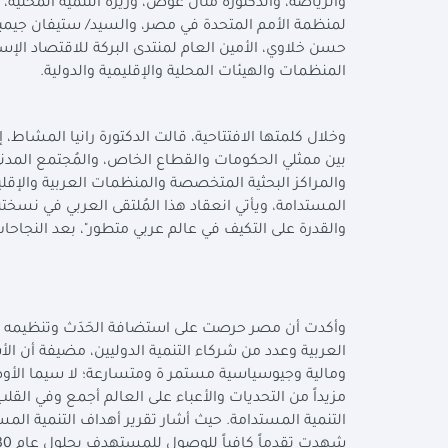
والرياضة، والدكتورة منال عوض، وزيرة التنمية المحلية،
لمنظمة الأمم المتحدة في مصر، والسيد/ ستيفان جيمبرت
حسن خلاوي، الأمين العام لمنتدى البركة للاقتصاد الإ
المنظمات والهيئات المحلية والإقليمية والدولية.
وخلال كلمتها الافتتاحية، قالت الدكتورة رانيا المشاط، إ
بين ممثلي الحكومات والقطاع الخاص، والمُجتمع المدني
والمراكز البحثية المتخصصة والمنظمات العربية والإقلي
المستدامة، ويأتي انعقاد هذا المُلتقى العربي في نس
والقدرة على التكيف في عالم عربي متطور"، بعد النجاح
وأكدت أن مصر حرصت على استضافة الحَدَث وتنظيمه ع
العربية وعدد من شركاء التنمية الدوليين، مضيفة أن ا
ومالية وجيوسياسية مستمر ة ومتسارعة؛ لا سيما الأوض
مزيداً من التحديات والأعباء على العالم أجمع وفي القلب 
شهدت تقدماً كافياً للوصول للمستهدف بحلول عام 2030.