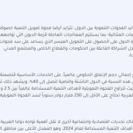
يد الفجوات التنموية بين الدول، تتزايد أيضا فجوة تمويل التنمية خصوصً
مات المتتالية؛ بما يستلزم المعالجات العاجلة لأزمة الديون التي تواجهه
درة الدول على الحصول على التمويل الميسر الذي يساعد على سد فجوات ا
ال الشراكة الفاعلة بين الحكومات والقطاع الخاص والمجتمع المدني
ة.
لغ إجمالي حجم الإنفاق الحكومي عالمياً، على الخدمات الأساسية مُتضمنة
والحماية الاجتماعية في عام 2024 حوالي 50%، وتنخفض هذه النسبة في الدول الناشئة والنامية
تريليون دولار سنوياً، وتشير التقديرات إلى أن المنطقة العربية تحتاج على الأقل إلى 230 مليار دولار سنوياً لسد الفجوة ا
اك تحديات اقتصادية واجتماعية أخرى لا تقل أهمية تواجه دولنا العربية 
ارتفاع معدل البطالة، والذي بلغ نحو 9,5 %، وفقاً لتقرير أهداف التنمية المستدامة لعام 2024، وهو المعدل الأعلى 