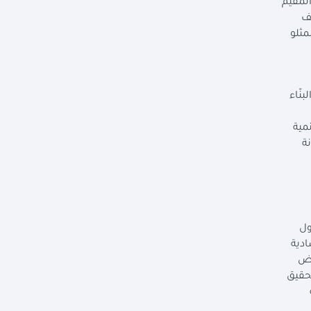
المقيم
ف
مثلو
نّاء
مية
ة
ول
ادية
رض
تحقيق