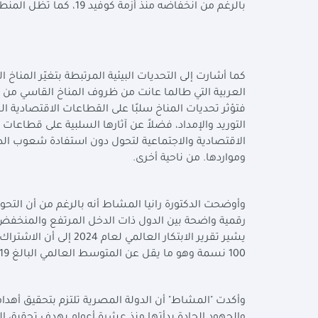
بالرغم من انخفاضه منذ أزمة كوفيد 19، كما تظل المنطقة العربية تشهد أعلى معدل لبطالة الشباب، خاصةً بين الإناث.
كما أشارت إلى التحديات البيئية المرتبطة بتغيّر المناخ
العربية التي طالما عانت من ظروف المناخ القاسي من ن
فتؤثر تحديات المناخ سلبًا على القطاعات الاقتصادية الرئ
التوريد والإمداد، فضلاً عن آثارها السلبية على قطاعات
الاقتصادية والاجتماعية لتحول دون استفادة شعوب الدو
ومواردها. من ناحية أخرى.
وأوضحت الدكتورة رانيا المشاط أنه بالرغم من أن التحول 
رقمية واضحة بين الدول ذات الدخل المرتفع والمنخفض، 
100 نسمة وهو ما يقل عن المتوسط العالمي البالغ 19 لكل 100 نسمة.
وأكدت "المشاط" أن الدولة المصرية تلتزم بتحقيق أهدا