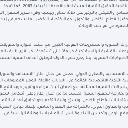
والجهود الجادة بدأتها منذ عشرة أعوام بهدف تحقيق التنمية الشاملة والمستدامة، من خلال إط
نوفمبر 2023، والتي تُمثل النسخة الوطنية من الأهدافِ الأُمَمية لتحقيق التنمية المستدامة 
صادي والهيكلي بالتركيز على ثلاثة محاور رئيسية وهي: تعزيز استقرار ال
لتحفيز القطاع الخاص، والتحول نحو الاقتصاد الأخضر، بما يسهم في زياد
الصمود في مواجهة الازمات.
ت التنموية والمشروعات القومية الكبرى مع حشد الموارد والتمويلات 
وعات المُبادرة الرئاسية "حياة كريمة"، التي تستهدف كل قرى الريف ال
احتياجات التنموية، بما يُعزِّز جهود الدولة لتوطين أهداف التنمية المست
ة الاقتصادية والتعاون الدولي، تعمل من خلال إطار "الاستدامة والتموي
التنمية الاقتصادية القائمة على البيانات والأدلة، لتوفير المعلومات الت
الات التنمية المختلفة، مع ضمان آليات مراقبة وتقييم قوية لتتبع ال
والخارجية لتحقيق التنمية المستدامة من خلال إطار وطني مُتكامل للتمو
ستثمارات القطاع الخاص، ويُسرّع وتيرة التقدم نحو تحقيق أهداف التنمي
ية والتعاون الدولي، بالشراكة مع القطاع الخاص، بإعداد مبادئ "استرش
 الوعي وتحسين الأداء وقياس أثر المبادرات الوطنية الرئيسية في