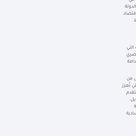
لاق"رؤية مصر2030"، وتحديثها في
والأجندة الأفريقية 2063، كما تعكف الدولة
اقتصاد
ة
التي
مصري
دامة
ل من
ي تُعزز
تقدم
يل،
ة
ادية