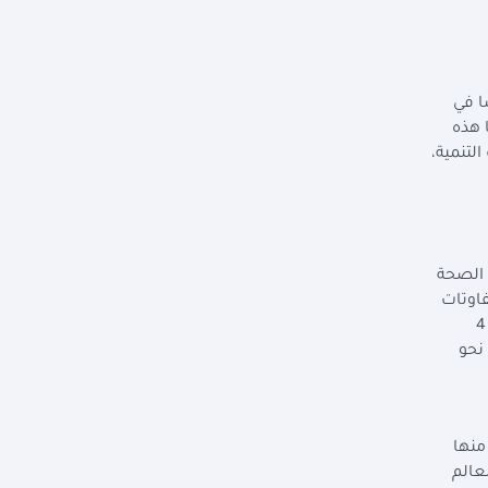
ا في
ا هذه
لتنمية،
 الصحة
 لتصل إلى 40%، ويشهد ذلك تفاوتات
في مستوى الإنفاق بين دول وأقاليم العالم المختلفة، حيث تتراوح الفجوة التمويلية لأهداف التنمية المستدامة عالمياً بين 2.5 و 4
لتمويلية نحو
منها
بين مناطق العالم