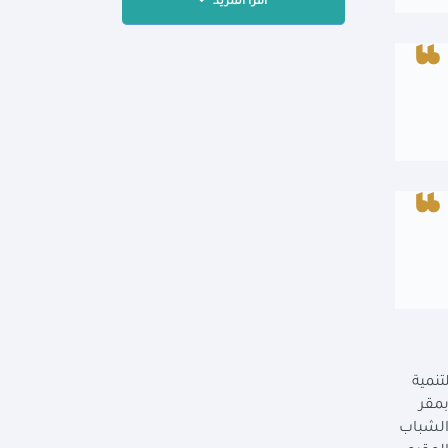
اقرأ المزيد
تنمية
بمقر
 الشباب