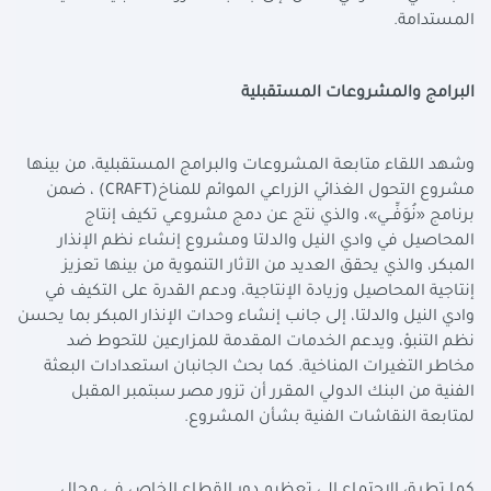
المستدامة
.
البرامج والمشروعات المستقبلية
وشهد اللقاء متابعة المشروعات والبرامج المستقبلية، من بينها
مشروع التحول الغذائي الزراعي الموائم للمناخ
(CRAFT)
، ضمن
برنامج «نُوَفِّــي»، والذي نتج عن دمج مشروعي تكيف إنتاج
المحاصيل في وادي النيل والدلتا ومشروع إنشاء نظم الإنذار
المبكر، والذي يحقق العديد من الآثار التنموية من بينها تعزيز
إنتاجية المحاصيل وزيادة الإنتاجية، ودعم القدرة على التكيف في
وادي النيل والدلتا، إلى جانب إنشاء وحدات الإنذار المبكر بما يحسن
نظم التنبؤ، ويدعم الخدمات المقدمة للمزارعين للتحوط ضد
مخاطر التغيرات المناخية. كما بحث الجانبان استعدادات البعثة
الفنية من البنك الدولي المقرر أن تزور مصر سبتمبر المقبل
لمتابعة النقاشات الفنية بشأن المشروع
.