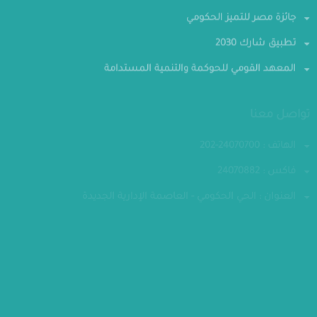
جائزة مصر للتميز الحكومي
تطبيق شارك 2030
المعهد القومي للحوكمة والتنمية المستدامة
تواصل معنا
الهاتف : 24070700-202
فاكس : 24070882
العنوان : الحي الحكومي - العاصمة الإدارية الجديدة
مقر الوزارة