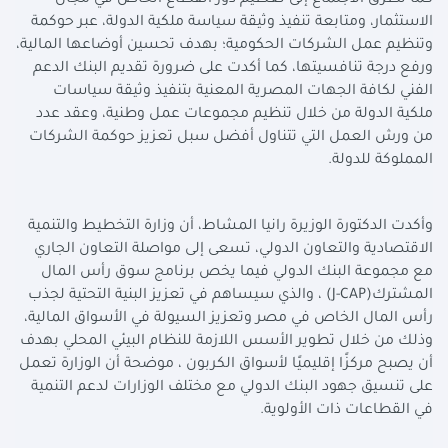
كما تطرق الاجتماع إلى تعظيم دور القطاع الخاص في مجال
الاستثمار، ومتابعة تنفيذ وثيقة سياسة ملكية الدولة، عبر حوكمة
وتنظيم عمل الشركات الحكومية؛ بهدف تحسين أوضاعها المالية،
ورفع درجة تنافسيتها، كما أكدت على ضرورة تقديم البنك الدعم
الفني لكافة الجهات المصرية المعنية بتنفيذ وثيقة سياسات
ملكية الدولة من خلال تنظيم مجموعات عمل وطنية، وعقد عدد
من ورش العمل التي تتناول أفضل سبل تعزيز حوكمة الشركات
المملوكة للدولة
.
وأكدت الدكتورة الوزيرة رانيا المشاط، أن وزارة التخطيط والتنمية
الاقتصادية والتعاون الدولي، تسعى إلى مواصلة التعاون الجاري
مع مجموعة البنك الدولي فيما يخص برنامج سوق رأس المال
المشترك
(J-CAP)
، والذي سيساهم في تعزيز البنية التحتية لجذب
رأس المال الخاص في مصر وتعزيز السيولة في الأسواق المالية،
وذلك من خلال تطوير الأسس اللازمة للنظام البيئي المحلي بهدف
أن يصبح مركزًا إقليميًا لأسواق الكربون ، موضحة أن الوزارة تعمل
على تنسيق جهود البنك الدولي مع مختلف الوزارات لدعم التنمية
في القطاعات ذات الأولوية
.