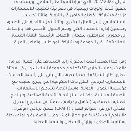
الدولي 2023-2027، الذي تم إطلاقه العام الماضي، ويستهدف
تحقيق ثلاث أولويات رئيسية، هي دعم بيئة تمكينية للاستثمارات
وزيادة مشاركة القطاع الخاص في التنمية، وثانيًا تحسين
الاستثمار في رأس المال البشري، وثالثًا تعزيز القدرة على الصمود
وتحسين إدارة الاقتصاد الكلي ودعم التحول الأخضر، هذا بالإضافة
إلى محورين مترابطين يدعمان الأهداف الرئيسية الثلاثة المشار
إليها ويتمثلا في الحوكمة ومشاركة المواطنين وتمكين المرأة
.
وفي هذا الصدد، أكدت الدكتورة رانيا المشاط، على أهمية البرامج
والمشروعات الجاري تنفيذها مع مجموعة البنك الدولي في مختلف
محاور إطار الشراكة الاستراتيجية، والتي يأتي على رأسها الخدمات
الاستثمارية لبرنامج الطروحات الحكومية الذي يجري تنفيذه مع
مؤسسة التمويل الدولية، واستراتيجية تشجيع الاستثمارات
الأجنبية المباشرة، وكذلك استراتيجية التنمية الصناعية، وبرنامج
الحماية الاجتماعية (تكافل وكرامة)، فضلًا عن مشروع التحول
الغذائي الزراعي الموائم للمناخ
(CRAFT)
ضمن برنامج «نُوَفِّــى»،
والبرامج المستقبلية مع جهاز المشروعات الصغيرة والمتوسطة
ومتناهية الصغر، ووزارتي الإسكان والتنمية المحلية
.