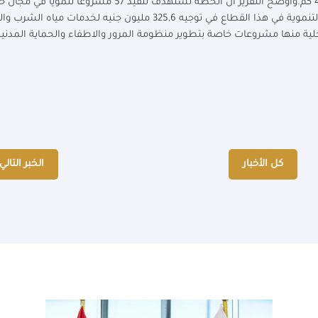
(40 كم)، 21 مشروع رصف طرق رئيسية وداخلية بطول 450 كم.وأوضح التقرير أن الخطة تستهدف تنفيذ 57 مشروعا 
الإسكان بمحافظة كفر الشيخ وتتمثل أهم المستهدفات التنموية في هذا القطاع في توجيه 325,6 مليون جنيه لخدمات م
 مجال التنمية المحلية منها مشروعات خاصة بتطوير منظومة المرور والاطفاء والحماية المدن
كل الأخبار
الخبر التالي