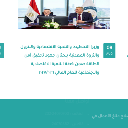
وزيرا التخطيط والتنمية الاقتصادية والبترول
8
08
G
AUG
والثروة المعدنية يبحثان جهود تحقيق أمن
الطاقة ضمن خطة التنمية الاقتصادية
والاجتماعية للعام المالي ٢٠٢٧/٢٠٢٦
مقر الوزار
تواصل معنا
الهاتف : 24070700-202
صلاح مناخ الأعمال في