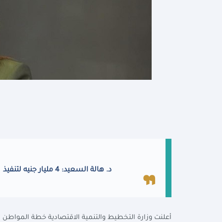
د. هالة السعيد: 4 مليار جنيه لتنفيذ 323 مشروعًا تنمويًا بمحافظة كفر الشيخ بخطة عام 23/2024