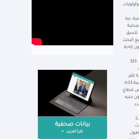
أولويات
مية، بما
محلية
ء تتسق
وتشجيع البحث
ن إتاحة
التشاركي. وحول خطة المواطن الاستثمارية بمحافظة كفر الشيخ أوضحت السعيد أن عدد المشروعات التنموية بالمحافظة يصل إلى 323
ات
ة كفر
الشيخ بخطة عام 23/2024 أشار تقرير وزارة التخطيط والتنمية الاقتصادية إلى توجيه استثمارات بقيمة 1 مليار جنيه لقطاع الاسكان بنسبة 23%،
لغ استثمارات قطاع التعليم العالي 733 مليون جنيه بنسبة 17%، ويخص قطاع
371 مليون جنيه بنسبة 9%، أما القطاعات الأخرى فيخصها استثمارات بقيمة 854 مليون جنيه
شيخ 18 قرية ويبلغ عدد
جمعات خدمات زراعية، 6 نقطة إسعاف، 22 وحدة
بيانات صحفية
عالجة، 30 برج شبكات
اقرأ المزيد
يل وتبطين ترع بطول