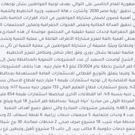
ورية للعام الخامس على التوالي، بهدف توعية المواطنين بشأن توجهات و
خطة التنمية المستدامة للعام المالي (23/2024)، ودورها في تحقيق "رؤية مصر 2030".وأشارت د.هالة السعيد، وزيرة التخطيط والتنمية
2 في نسختها المحدثة تولي أهمية قصوى لضمان مشاركة المواطنين في اتخاذ القرارات الخاصة بالتن
عن تحقيق العدالة المكانية وخفض الفجوات الجغرافية وتمكين المجتمعات ال
ناطق الجغرافية لإحداث تنمية حقيقية في المجتمع، موضحة أن هذه المبادي
لتخطيط العام للدولة رقم 18 لسنة 2022، الذي يعطي أهمية بالغة لتعزيز مشاركة الأطراف الفاعلة في عملية التنمية 
ا وقطاعيًا وبيئيًا، مضيفة أن مشاركة المواطنين في عملية التنمية لن تأتي بدو
من متابعة تنفيذها بشكل دوري، وفق إطار شامل ومتكامل لتعزيز التخطيط
مشروعًا، وأن قيمة الاستثمارات العامة الموجهة لمحافظة كفر الشيخ بخطة عام 23/2024 تبلغ 4,3 مليار جنيه ، هذا بخلاف المشروع
".وفيما يتعلق بالتوزيع القطاعي للاستثمارات العامة المستهدفة بمحافظ
يليه قطاع التنمية المحلية بقيمة 860 مليون جنيه بنسبة 20%، وتب
النقل 482 مليون جنيه بنسبة 11%، وقطاع الصحة 
بنسبة 20%، .وأوضح التقرير أن عدد القرى المستهدفة من المرحلة الأولى من مبادرة "حياة كريمة" بمحافظة كفر ال
السكان المستفيدين 289 ألف نسمة وتبلغ نسبة الإناث منهم 48,5%، وتتضمن مشروعات المبادرة والتي تحقق جميع أهداف التنمية
المستدامة إنشاء 18 عمارات سكنية للأسر الأولى بالرعاية ، عدد 4 وحدات إجتماعية، 5 م
صحية، مستشفى مركزي، 347 فصل دراسي، 52 مدرسة، 4 محطة مياه شرب، 18 مشروع صرف صحي، 2 محطات م
محمول توصيل شبكة الألياف الضوئية، 15 مركز شباب، 5 مجمع خدمات حكومية، 8 مكاتب بريد، إلى جانب 13 مشروع تأه