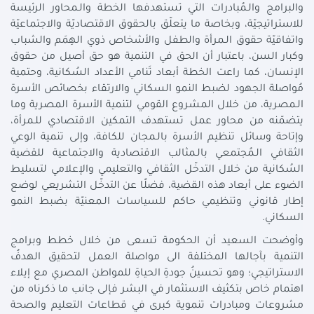
والبرامج والـمُبادرات التي تستهدفها الخطة والـمحاور الرئيسة
للاستراتيجيّة، وبخاصة ما يتعلّق بالحقوق الاقتصاديّة والاجتماعيّة
واتفاقيّة حقوق الـمرأة والطفل والأشخاص ذوي الهِمَم والشباب
وكبار السن، باعتبار أن الحق في التنمية هو حق أصيل من حقوق
الإنسان، كما راعت الخطة أبعاد تَنامي الأعداد السُكانية، وحتمية
مُواصلة الجهود لضبط النمو السكاني والارتقاء بخصائص الأسرة
الـمصرية، من خلال المشروع القومي لتنمية الأسرة المصرية وما
يتضمّنه من محاور عمل تستهدف التمكين الاقتصادي للـمرأة،
وإتاحة وسائل تنظيم الأسرة بالـمجان للكافة، وإلى تنمية الوعي
الثقافي الـمُجتمعي بالـمثالب الاقتصادية والاجتماعية للقضية
السُكانية من خلال التدخّل الثقافي والتعليمي والإعلامي لتسليط
الضوء على أبعاد هذه القضية، فضلًا عن التدخّل التشريعي لوضع
إطار قانوني وتنظيمي حاكم للسياسات الـمعنيّة بضبط النمو
السكاني.
وأوضحت السعيد أن الحكومة تسعى من خلال خطط وبرامج
التنمية بآجالها المختلفة الى مواصلة العمل لتحقيق الهدفُ
الاستراتيجي؛ وهو تحسينُ جودةِ الحياةِ للمواطن المصري مع إيلاء
اهتمام خاص بتكثيف الاستثمار في البشر فإلى جانب ما ذكرناه من
مشروعات ومبادرات تنموية كبرى في قطاعات التعليم والصحة