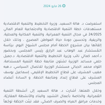
26 مايو 2024
استعرضت د. هالة السعيد، وزيرة التخطيط والتنمية الاقتصادية
مستهدفات خطة التنمية الاقتصادية والاجتماعية للعام المالي
24/2025 في مجال التنمية العمرانية، والتنمية المكانية والمحلية،
والريفية، وتحسين جودة حياة المواطن المصري ، وذلك خلال
إلقائها بيان مشروع الخطة أمام مجلس الشيوخ اليوم، برئاسة
الـمُستشار عبد الوهاب عبد الرازق رئيس المجلس، وبحضور
د.أحمد كمالي نائب وزيرة التخطيط والتنمية الاقتصادية، د.جميل
حلمي مساعد الوزيرة لشئون متابعة خطة التنمية المستدامة،
اللواء محمد الجبالي مستشار الوزيرة للاتصال السياسي، د.هبه
مغيب المشرف على قطاع التخطيط الإقليمي، إسماعيل يوسف
المشرف على قطاع إعداد ومتابعة الخطة، و السادة أعضاء
المجلس.
وخلال كلمتها، أشارت د. هالة السعيد إلى أنشطة التنمية
العُمرانية، والخاصة بأعمال التشييد والبناء والأنشطة العقاريّة،
وخدمات مرافق الـمياه والصرف الصحّي، فقد تبنّت الخِطّة توجّهاً