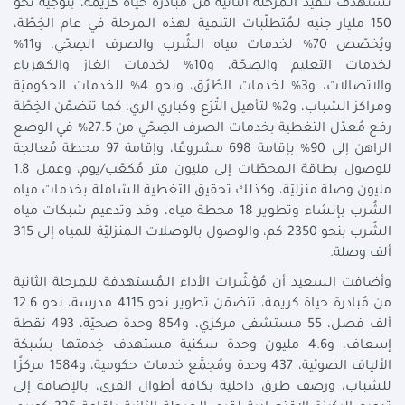
تستهدف تنفيذ الـمرحلة الثانية من مُبادرة حياة كريمة، بتوجيه نحو
150 مليار جنيه لـمُتطلّبات التنمية لهذه الـمرحلة في عام الخِطّة،
ويُخصّص 70% لخدمات مياه الشُرب والصرف الصِحّي، و11%
لخدمات التعليم والصِحّة، و10% لخدمات الغاز والكهرباء
والاتصالات، و3% لخدمات الطُرُق، ونحو 4% للخدمات الحكوميّة
ومراكز الشباب، و2% لتأهيل التُرَع وكباري الري، كما تتضمّن الخِطّة
رفع مُعدّل التغطية بخدمات الصرف الصِحّي من 27.5% في الوضع
الراهن إلى 90% بإقامة 698 مشروعًا، وإقامة 97 محطة مُعالجة
للوصول بطاقة الـمحطّات إلى مليون متر مُكعّب/يوم، وعمل 1.8
مليون وصلة منزليّة، وكذلك تحقيق التغطية الشاملة بخدمات مياه
الشُرب بإنشاء وتطوير 18 محطة مياه، ومَد وتدعيم شبكات مياه
الشُرب بنحو 2350 كم، والوصول بالوصلات الـمنزليّة للمياه إلى 315
ألف وصلة.
وأضافت السعيد أن مُؤشّرات الأداء الـمُستهدفة للـمرحلة الثانية
من مُبادرة حياة كريمة، تتضمّن تطوير نحو 4115 مدرسة، نحو 12.6
ألف فصل، 55 مستشفى مركزي، و854 وحدة صحيّة، 493 نقطة
إسعاف، و4.6 مليون وحدة سكنية مستهدف خِدمتها بشبكة
الألياف الضوئية، 437 وحدة ومُجمَّع خدمات حكومية، و1584 مركزًا
للشباب، ورصف طرق داخلية بكافة أطوال القرى، بالإضافة إلى