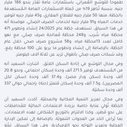
طموحاً للتوسّع العُمراني، باستثمارات عامة تقدّر بنحو 186 مليار
جنيه، بنسبة تُناهِز 19% من جُملة الاستثمارات العامة الـمُستهدفة
بالخِطّة، منها 50 مليار جنيه للقطاع العقاري، و45 مليار جنيه لتوفير
خدمات الـمياه و91 مليار جنيه لخدمات الصرف الصِحّي، موضحة أنه
في هذا السياق، تستهدف خِطّة عام 24/2025 إنشاء وتطوير 471
محطّة مياه شُرب، و248 محطّة مُعالجة صرف صِحّي، مع نهو
كامل لعدد 13محطّة مياه، و58 مشروع صرف صحي خلال عام
الخِطّة، بالإضافة إلى إنشاء وتطوير ما يربو على 100 محطّة رفع،
ومَد شبكات صرف صِحّي بأطوال تزيد عن ثلاثة آلاف كيلومتر.
وفي مجال التوسّع في إتاحة السكن اللائق، أشارت السعيد أنه
من الـمُستهدف توفير 271.5 ألف وحدة إسكان اجتماعي، ونحو 20.8
ألف وحدة (سكن ودار مصر)، و37.4 ألف وحدة (سكن لكل
الـمصريين)، و7.5 ألف وحدة إسكان مُتميّز (جنة) بإجمالي حوالي 337
ألف وحدة سكنيّة.
وفي مجال تعزيز التنمية المكانية والـمحليّة، أكدت السعيد أن
الخِطّة تُولي عناية خاصة بزيادة الاعتمادات الـماليّة للمُحافظات
على نحوٍ مُطرد، وكذا الالتزام بالتوزيع الـمُتكافئ لهذه الاعتمادات،
بما يُراعي الحَد من الفجوات التنمويّة، بالإضافة إلى تمكين الإدارة
المحلية وتعزيز التوجّه نحو اللامركزية، وفي هذا السياق، تبلُغ