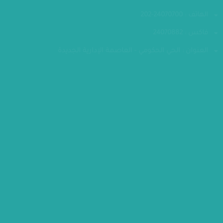
تواصل معنا
الهاتف : 24070700-202
فاكس : 24070882
العنوان : الحي الحكومي - العاصمة الإدارية الجديدة
مقر الوزارة