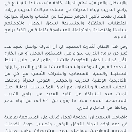
والإسكان والمرافق، تهتم الدولة بكافة مؤسساتها بالتوسّع في
برامج التدريب وبناء القدرات في مختلف مجالات التدريب وريادة
الأعمال بهدف تأهيلِ الكوادر خصوصًا من الشبابِ والمرأة لمواكبة
المتطلبات المتغيّرة والمتسارعة لسوقِ العمل، ولتمكينهم
سياسيًا واقتصاديًا واجتماعيًا، للمساهمة بفاعلية في تنفيذ برامج
التنمية،
وفي هذا الإطار، أشارت السعيد إلى أن الدولة تواصل تنفيذ عدد
كبير من برامج التدريب سواء على المستوى المحلي أو في الخارج
لثِقَل قدرات الكوادر الحكومية والشباب والمرأة من خلال نشاط
المعهد القومي للحوكمة والتنمية المستدامة الذراع التدريبي لوزارة
التخطيط والتنمية الاقتصادية والشراكة المُثمرة مع كلٍ من
الأكاديمية الوطنية للتدريب والمجلس القومي للمرأة ومختلف
الجهات المصرية وبالتعاون مع أعرق المؤسسات الدولية، حيث
أثمرت هذه الشراكة عن تنفيذ العديد من برامج التدريب
المتخصّصة، استفاد منها ما يقرُب من 62 ألف من أبناء مصر
وبناتها في الداخل والخارج.
وأضافت السعيد أن الحكومة تعمل كذلك على المساهمة بفاعلية
في دعم توجّه الدولة للتحوّل الرقمي، وتحسين جودة الخدمات
المقدمة للمواطنين بمواصلة تنفيذ مشروعات تطوير خدمات