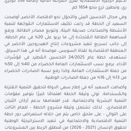
تدعيم الركيزة الاقتصادية لقرى الـمرحلة الثانية بإقامة 336 كوبري
ري، وتبطين ترع بنحو 1654 كم.
وفي مجال التحسين البيئي والتحوّل نحو الاقتصاد الأخضر، أوضحت
السعيد أن الخطة قد راعت تكثيف الاستثمارات الـمُوجّهة لتنمية
الأنشطة والصناعات صديقة البيئة، وتنويع مصادر الطاقة، ورفع
مُساهمة الطاقة الـمُتجدّدة إلى ما يربو على 20% في عام الخطة،
إلى جانب تسريع تنفيذ مشروعات إنتاج الهيدروجين الأخضر في
الـمنطقة الاقتصادية لقناة السويس، موضحة أنه في هذا السياق،
تستهدف خطة عام 24/2025 التحسين الـمُطرد في مُؤشّرات
الأداء، برفع نسب الاستثمارات العامة الخضراء من 40% إلى 50%
من جملة الاستثمارات العامة، وكذا رفع نسبة الصادرات الخضراء
من 13% إلى 16% من جملة الصادرات الوطنية،
وأضافت السعيد أنه في إطار سعي الدولة لتحقيق التنمية الـمُتزنة
والـمُستدامة، تولي وثيقة الخطة اهتمامًا كبيرًا بتوفير مقوّمات
التنمية البشرية والاجتماعية، قدر اهتمامها بدعم أركان البُنيان
الاقتصادي، لذلك تشتمل وثيقة مشروع الخطة – للعام الثالث
على التوالي - على ملحق خاص يتم من خلاله استعراض دور خطة
التنمية الاقتصادية والاجتماعية في تنفيذ الاستراتيجيّة الوطنية
لحقوق الإنسان (2021 – 2026) من مُنطلق الربط بين الـمشروعات