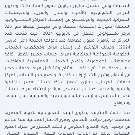
المحليات والتي تشمل تطوير دواوين عموم المحافظات وتطوير
المراكز التكنولوجية بالأحياء والمدن والقرى، والمجتمعات
العمرانية الجديدة، والتوسّـــــــــع في إنشـــــــاء المراكز التكنـــــــــولوجية
المتنقلة (سيارات الخــــــدمة المتنقلة والتي سيصل عددها نحو 326
مركز تكنــــــــولوجي متنقل في 30يونيو 2024 )حيث قَدّمت هذه
المراكز ما يناهز 3 مليون معاملة منذ دخولها الخدمة (حتى مارس
2024)، وكذلك التوسّع في إنشاء مراكز ومجمّعات الخدمات
الحكومية النموذجية المتكاملة (مراكز خدمات مصر) لتغطي كافة
محافظات الجمهورية، وتقدم الخدمات الجماهيرية للمواطنين
بأعلى جودة، حيث تم بالفعل افتتاح وتشغيل مراكز خدمات مصر
في أسوان وشرم الشيخ والإسكندرية، ووضع حجر الأساس لمركز
خدمات العريش، وجاري تجهيز مراكز خدمات مصر بالقاهرة
والجيزة والغربية، كما تم تخصيص مواقع لإنشاء مراكز خدمات
مصر بالسويس والإسماعيلية وبورسعيد والقليوبية وبنى سويف
وسوهاج.
كما قامت الحكومة بتطوير البنية المعلوماتية للدولة المصرية
متضمّنة توفير خرائط الأساس وصور الأقمار الصناعية مما ساهم
في ترشيد أوجه الإنفاق الحكومي والجهد المتكرّر في شراء الصور
الفضائية لذلك تم الإتاحة المركزية لأعمال التصوير الفضائي