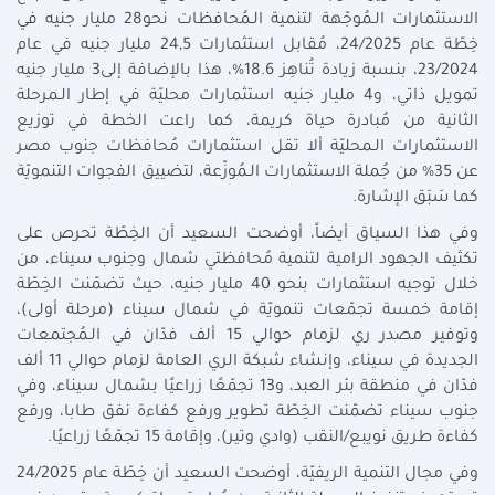
الاستثمارات الـمُوجّهة لتنمية الـمُحافظات نحو28 مليار جنيه في
خِطّة عام 24/2025، مُقابل استثمارات 24,5 مليار جنيه في عام
23/2024، بنسبة زيادة تُناهِز 18.6%، هذا بالإضافة إلى3 مليار جنيه
تمويل ذاتي، و4 مليار جنيه استثمارات محليّة في إطار الـمرحلة
الثانية من مُبادرة حياة كريمة، كما راعت الخطة في توزيع
الاستثمارات الـمحليّة ألا تقل استثمارات مُحافظات جنوب مصر
عن 35% من جُملة الاستثمارات الـمُوزّعة، لتضييق الفجوات التنمويّة
كما سَبَق الإشارة.
وفي هذا السياق أيضاً، أوضحت السعيد أن الخِطّة تحرص على
تكثيف الجهود الرامية لتنمية مُحافظتي شمال وجنوب سيناء، من
خلال توجيه استثمارات بنحو 40 مليار جنيه، حيث تضمّنت الخِطّة
إقامة خمسة تجمّعات تنمويّة في شمال سيناء (مرحلة أولى)،
وتوفير مصدر ري لزمام حوالي 15 ألف فدّان في الـمُجتمعات
الجديدة في سيناء، وإنشاء شبكة الري العامة لزمام حوالي 11 ألف
فدّان في منطقة بئر العبد، و13 تجمّعًا زراعيًا بشمال سيناء، وفي
جنوب سيناء تضمّنت الخِطّة تطوير ورفع كفاءة نفق طابا، ورفع
كفاءة طريق نويبع/النقب (وادي وتير)، وإقامة 15 تجمّعًا زراعيًا.
وفي مجال التنمية الريفيّة، أوضحت السعيد أن خِطّة عام 24/2025