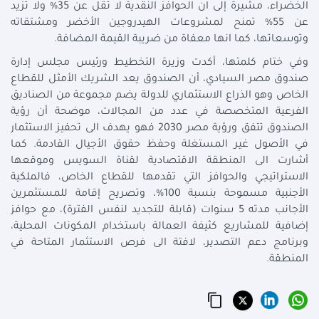
الخضراء، مشيرة إلى ان الحوافز النقدية لا تقل عن 35% ولا تزيد
عن 55% تمنح لمشروعات الهيدروجين الأخضر ومشتقاته
وتوسعاتها، كما انها معفاة من ضريبة القيمة المضافة.
وفي ختام كلمتها، أكدت وزيرة التخطيط ورئيس مجلس إدارة
صندوق مصر السيادي، أن الصندوق يعد الشريك الأمثل للقطاع
الخاص وهو الذراع الاستثماري للدولة يضم مجموعة من الصناديق
الفرعية المتخصصة في عدد من المجالات، موضحة أن رؤية
الصندوق تتفق ورؤية مصر 2030 فهو يهدف الى تحفيز الاستثمار
في الأصول غير المستغلة وحفظ حقوق الأجيال القادمة. كما
أشارت الى المنطقة الاقتصادية لقناة السويس وموقعها
الاستراتيجي والحوافز التي تقدمها للقطاع الخاص، فالملكية
الأجنبية مسموحة بنسبة 100%، وتصريح إقامة للمستثمرين
الأجانب مدته 5 سنوات (قابلة للتجديد لنفس الفترة)، مع حوافز
إضافية للمشاريع كثيفة العمالة باستخدام المكونات المحلية،
وبرنامج دعم التصدير، لافتة الى فرص الاستثمار المتاحة في
المنطقة.