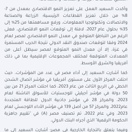
وأكدت السعيد العمل على تعزيز النمو الاقتصادي بمعدل من 7-
8% من خلال تعزيز القطاعات الرئيسية: الزراعة والصناعة
والاتصالات وتكنولوجيا المعلومات، ورفع مساهمتها من 25% إلى
35% بحلول عام 2027، لافتة إلى توقعات النمو الاقتصادي، فعلى
الرغم من التباطؤ المتوقع في معدل النمو الاقتصادي لمصر لعام
2024 وفقا لتوقعات صندوق النقد الدولي نتيجة الحرب المستمرة
في غزة، إلا أن معدل النمو المتوقع لمصر سيظل أعلى من
المعدلات المتوقعة لمختلف المجموعات الإقليمية بما في ذلك
أفريقيا والشرق الأوسط.
كما أشارت السعيد إلى أداء مصر في عدد من المؤشرات، حيث
احتلت المركز الأول على مستوى أفريقيا في مؤشر اتصال الشحن
الخطي في الربع الثالث من عام 2023، كما احتلت المركز 21 من بين
50 دولة في مؤشر أجيليتي للوجستيات للأسواق الناشئة لعام
2023، والمركز 28 في مؤشر جاذبية الدول للطاقة المتجددة
عام2022، والمركز 57 من أصل 139 في مؤشر الأداء اللوجستي لعام
2023، وفي عام 2022، تم تصنيف مصر (A) في "تقييم جاهزية
الحكومة الرقمية" الذي أجراه البنك الدولي.
وفيما يتعلق بالتجارة الخارجية في مصر؛ أشارت السعيد إلى ما