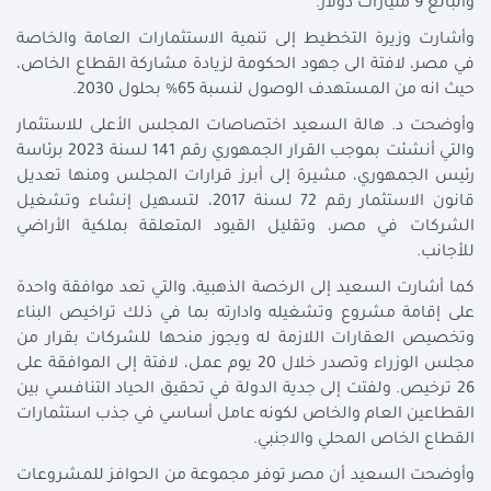
والبالغ 9 مليارات دولار.
وأشارت وزيرة التخطيط إلى تنمية الاستثمارات العامة والخاصة
في مصر، لافتة الى جهود الحكومة لزيادة مشاركة القطاع الخاص،
حيث انه من المستهدف الوصول لنسبة 65% بحلول 2030.
وأوضحت د. هالة السعيد اختصاصات المجلس الأعلى للاستثمار
والتي أنشئت بموجب القرار الجمهوري رقم 141 لسنة 2023 برئاسة
رئيس الجمهوري، مشيرة إلى أبرز قرارات المجلس ومنها تعديل
قانون الاستثمار رقم 72 لسنة 2017، لتسهيل إنشاء وتشغيل
الشركات في مصر، وتقليل القيود المتعلقة بملكية الأراضي
للأجانب.
كما أشارت السعيد إلى الرخصة الذهبية، والتي تعد موافقة واحدة
على إقامة مشروع وتشغيله وادارته بما في ذلك تراخيص البناء
وتخصيص العقارات اللازمة له ويجوز منحها للشركات بقرار من
مجلس الوزراء وتصدر خلال 20 يوم عمل، لافتة إلى الموافقة على
26 ترخيص. ولفتت إلى جدية الدولة في تحقيق الحياد التنافسي بين
القطاعين العام والخاص لكونه عامل أساسي في جذب استثمارات
القطاع الخاص المحلي والاجنبي.
وأوضحت السعيد أن مصر توفر مجموعة من الحوافز للمشروعات