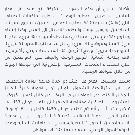
وأضاف حلمي أن هذه الجهود المشتركة نتج عنها على مدار
العامين الماضيين، تغطية الوحدات المحلية بماكينات الصراف
الآلي (ATM) بنسبة 100%، بما يساهم في تحسين مستوى معيشة
المواطنين، وتوفير الوقت والتكلفة للانتقال إلى المدن، وكذا إنشاء
وتطوير 127 فرع بنكي، منها في محافظة أسيوط (36 فرع)، قنا (14
فرع)، المنيا وسوهاج (14 فرع في كل محافظة)، البحيرة (9 فروع)،
المنوفية (8 فروع)، وفتح أكثر من 265 ألف حساب بنكي وأكثر من 5
آلاف بطاقة ائتمانية، لتوفير الوقت والجهد على المواطنين من
خلال استخدام الخدمات المصرفية الإلكترونية التي تتيحها البنوك
من خلال قنواتها الرقمية.
وشدد المشرف العام على مشروع "حياة كريمة" بوزارة التخطيط،
على أن استراتيجية الشمول المالي تولي أهميةً كبيرةً لتعزيز
التمكين الاقتصادي للمواطنين في الريف، من خلال توفير القروض
للمشروعات الصغيرة ومتناهية الصغر التي بلغت حوالي 163 ألف
قرض،مشيراً إلى أنه تم تنظيم حوالي 1450 قافل وندوة توعوية،
لنشر الوعي بأهمية الجوانب التطبيقية للشمول المالي وكيفية
الاستفادة من التطورات التكنولوجية في المعاملات المالية وخطة
الدولة للتحول الرقمي، استفاد منها 105 ألف مواطن.