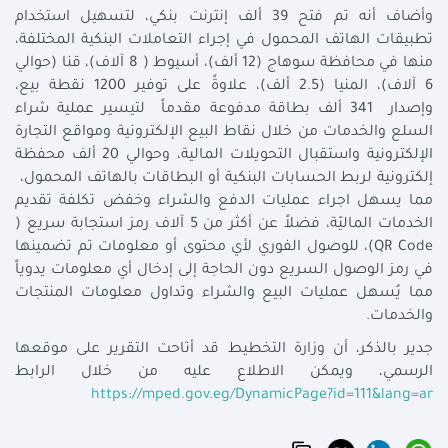
وأضاف أنه تم فتح 39 ألف إنترنت بنكي، لتسهيل استخدام
تطبيقات الهاتف المحمول في إجراء التعاملات البنكية المختلفة،
منها في محافظة سوهاج (12 ألف)، أسيوط ( 8 آلاف)، قنا (حوالي
6 آلاف)، المنيا (2.5 ألف)، علاوةً على توفير 1200 نقطة بيع،
وإصدار 341 ألف بطاقة مدفوعة مقدماً لتيسير عملية شراء
السلع والخدمات من خلال نقاط البيع الإلكترونية ومواقع التجارة
الإلكترونية واستقبال التحويلات المالية، وحوالي 20 ألف محفظة
إلكترونية لربط الحسابات البنكية أو البطاقات بالهاتف المحمول،
مما يسهل اجراء عمليات الدفع والشراء وخفض تكلفة تقديم
الخدمات الماليّة، فضلاً عن أكثر من 5 آلاف رمز استجابة سريع (
QR Code)، للوصول الفوري لأي محتوى أو معلومات تم تضمينها
في رمز الوصول السريع دون الحاجة إلى إدخال أي معلومات يدوياً
مما يُسهل عمليات البيع والشراء وتداول معلومات المنتجات
والخدمات.
جدير بالذكر، أن وزارة التخطيط قد أتاحت التقرير على موقعها
الرسمي، ويمكن الاطلاع عليه من خلال الرابط
https://mped.gov.eg/DynamicPage?id=111&lang=ar