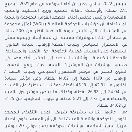
سبتمبر 2022، والذي يعبر عن أداء الحوكمة في عام 2021، ليصبح
27.5 نقطة. وأوضحت د.هالة السعيد وزيرة التخطيط والتنمية
الاقتصادية ورئيس مجلس أمناء المعهد القومي للحوكمة والتنمية
المستدامة، أن مؤشرات الحوكمة العالمية (WGIs) تمثل مجموعة
من المؤشرات التي تقيس جودة الحوكمة لأكثر من 200 دولة،
موضحه أن تلك المؤشرات تنقسم إلى ستة أبعاد رئيسية تتمثل
في الاستقرار السياسي وغياب العنف/الإرهاب، سيادة القانون،
السيطرة على الفساد، فعالية الحكومة، حق التعبير والمساءلة،
والجودة التنظيمية. وأشارت السعيد إلى تحسّن أداء مصر في
خمسة مؤشرات من المؤشرات الستة، حيث ارتفع التصنيف
المئوي لمصر في مؤشر الاستقرار السياسي وغياب العنف /
الإرهاب من 11.79 نقطة إلى 14.62 نقطة، وفي مؤشر سيادة
القانون من 42.31 إلى 45.19 نقطة، ومؤشر السيطرة على الفساد
من 24.04 إلى 26.92 نقطة، وكذلك ما يخص مؤشر حق التعبير
والمساءلة من 7.73 إلى 8.21 نقطة، والجودة التنظيمية من 31.25
إلى 34.62 نقطة.
ومن جانبها أشارت د.شريفه شريف المدير التنفيذي للمعهد
القومي للحوكمة والتنمية المستدامة، إلى أن المعهد يقوم بإصدار
تقريرًا سنويًا لمتابعة مؤشرات الحوكمة يضم حوالي 20 مؤشر،