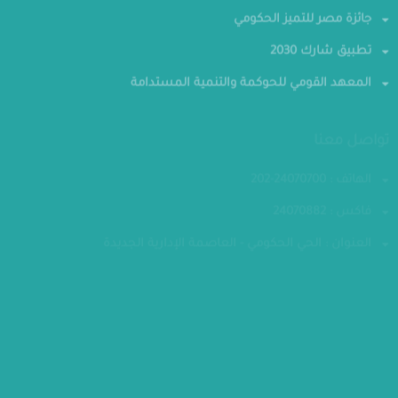
جائزة مصر للتميز الحكومي
تطبيق شارك 2030
المعهد القومي للحوكمة والتنمية المستدامة
تواصل معنا
الهاتف : 24070700-202
فاكس : 24070882
العنوان : الحي الحكومي - العاصمة الإدارية الجديدة
مقر الوزارة