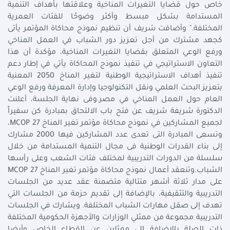
خاص حول قضايا التغيرات المناخية وعلاقتها بأهداف التنمية
المستدامة بشكل مبسط وأكثر وضوحًا للفئات العمرية
المختلفة." وأضافت شريف أن تنظيم نموذج محاكاة المؤتمر يأتى
كجهد مشترك من أجل تعزيز دور الشباب في العمل المناخي
ورفع الوعي المتعلق بقضايا التغيرات المناخية، مؤكدة أن هذا
التعاون الاستراتيجي في تنفيذ نموذج المحاكاة يأتي في إطار دعم
تنفيذ أهداف الاستراتيجية الوطنية لتغير المناخ 2050 المعنية
بتعزيز البحث العلمي ونقل التكنولوجيا وإدارة المعرفة ورفع الوعي
العام حول العمل المناخي في مصر.وفى نهاية الجلسة، أعلنت
الدكتورة شريفة شريف عن فتح باب الالتحاق بمبادرة كن سفيراً
لجميع المشاركين في نموذج محاكاة مؤتمر تغير المناخ MCOP 27،
وتسعى المبادرة التى تعدى عدد المشاركين فيها 2000 مشارك
إلى بناء القدرات الوطنية فى مجال التنمية المستدامة من خلال
سلسلة من الدورات التدريبية لمختلف فئات الشعب وعلى رأسها
الشباب.وتنعقد أعمال نموذج محاكاة مؤتمر تغير المناخ MCOP 27
على مدار ثلاثة أشهر متتالية متضمنة عقد عديد من الجلسات
التدريبية والتثقيفية، بالإضافة إلى تقديم حزمة من الجلسات التي
تهدف إلى صقل مهارات الشباب المختلفة. ويشارك في الجلسات
التدريبية مجموعة من ممثلي الوزارات والأجهزة الحكومية المختلفة
ذات الصلة بالإضافة إلى ممثلين عن القطاع الخاص وأيضا