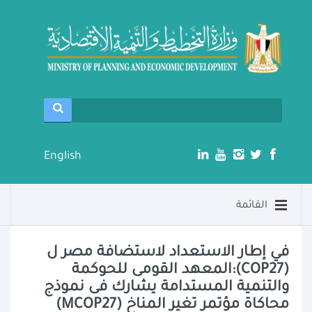
English
القائمة
في إطار الاستعداد لاستضافة مصر ل
(COP27):المعهد القومى للحوكمة
والتنمية المستدامة يشارك فى نموذج
محاكاة مؤتمر تغير المناخ (MCOP27)