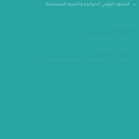
المعهد القومي للحوكمة والتنمية المستدامة
تواصل معنا
الهاتف : 24070700-202
فاكس : 24070882
العنوان : الحي الحكومي - العاصمة الإدارية الجديدة
مقر الوزارة