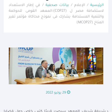
الرئيسية
/ الإعلام /
بيانات صحفية
/ في إطار الاستعداد
لاستضافة مصر ل (COP27):المعهد القومى للحوكمة
والتنمية المستدامة يشارك فى نموذج محاكاة مؤتمر تغير
المناخ (MCOP27)
29 يوليو 2022
د.شريفة شريف: المعهد سيصدر قريبًا كتيب خاص حول قضايا