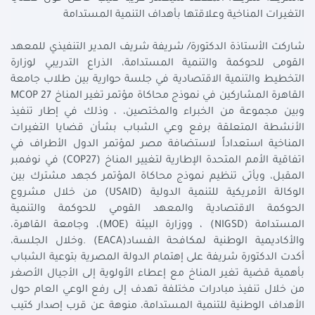
التغيرات المناخية وعلاقتها بأهداف التنمية المستدامة
شاركت الأستاذة الدكتورة/ شريفة شريف المدير التنفيذي للمعهد
القومى للحوكمة والتنمية المستدامة، الذراع التدريبي لوزارة
التخطيط والتنمية الاقتصادية في جلسة حوارية بين طلاب جامعة
القاهرة المشاركين في نموذج محاكاة مؤتمر تغير المناخ MCOP 27
وبين مجموعة من الخبراء والمختصين، ، وذلك في إطار تنفيذ
الأنشطة المتعلقة برفع وعي الشباب بشأن قضايا التغيرات
المناخية استعداداً لاستضافة مصر لمؤتمر الدول الأطراف في
اتفاقية الأمم المتحدة الإطارية لتغيير المناخ (COP27) في نوفمبر
المقبل، ويأتى تنظيم نموذج محاكاة المؤتمر كجهد مشترك بين
الوكالة الأمريكية للتنمية الدولية (USAID) من خلال مشروع
الحوكمة الاقتصادية والمعهد القومي للحوكمة والتنمية
المستدامة (NIGSD) ، ووزارة البيئة (MOE)، وجامعة القاهرة،
والأكاديمية الوطنية لمكافحة الفساد(EACA) .وخلال الجلسة،
أكدت الدكتورة شريفة على إهتمام الدولة المصرية بتوعية الشباب
بأهمية قضية تغير المناخ مع إعطاء الأولوية إلى الأجيال الأصغر
من خلال تنفيذ مبادرات مختلفة تهدف إلى رفع الوعي العام حول
الأهداف الوطنية للتنمية المستدامة، منوهة عن قرب إصدار كتيب