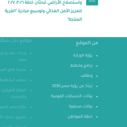
AUG
واستصلاح الأراضي تبحثان خطة ٢٠٢٦/ ٢٠٢٧
لتعزيز الأمن الغذائي وتوسيع مبادرة "القرية
المنتجة"
مواقع ذات صلة
من الموقع
إرادة - مبادرة إ
رؤية الوزارة
مصر
برامج وخطط
منصة افاق المه
وظائف
معهد التخطيط 
نبذة عن رؤية مصر 2030
الجهاز المركزي ل
بيانات الحسابات القومية
والإحصاء
بيانات صحفية
جائزة مصر للتمي
خطة المواطن
تطبيق شارك 2030