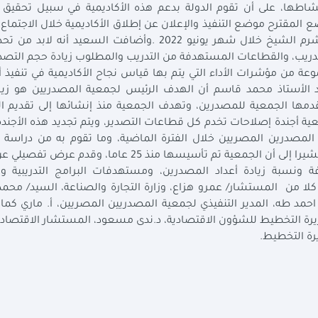
 نشاطها، على أن تقوم الدولة بدعم هذه الأكاديمية في سبيل تحقيق 
 المقترح موضع التنفيذ والإعلان عن إطلاق الأكاديمية خلال الاجتماع
لمجلس محافظي البنك الإسلامي المزمع عقده في شرم الشيخ خلال شهر يونيو 2022 .وأضافت السعيد 
دريب، والقطاعات المستهدفة من التدريب والمطلوب زيادة حجم التصدي
ة من مؤشرات الأداء التي يتم بها قياس نجاح الأكاديمية في تنفيذ أ
د الأستاذ محمد قاسم أن الهدف الرئيس لجمعية المصدريين هو زي
دمها الجمعية للمصدرين، وتهدف الجمعية منذ إنشائها إلى تقديم ا
عية أجندة إصلاحات تخدم كل قطاعات التصدير، ويتم تجديد هذه الأجن
مصدرين المصريين خلال الفترة الماضية، وما تقوم به من دراسة ا
المختلفة واحتياجاتها، والتي تختلف من دولة إلى أخرى، مشيرا إلى أن الجمعية تم تأسيسها منذ 25 عام
فة ونسبة زيادة أعداد المصدرين، ومستهدفات البرامج التدريبية 
كلا من المستشار/ عمرو هزاع، وزارة التجارة والصناعة، السيد/ محم
مد طه، المدير التنفيذي لجمعية المصدريين المصريين، أ. ماري كما
وزيرة التخطيط للشؤون الاقتصادية، د.ندى مسعود، المستشار الاقتصادي
رة التخطيط.