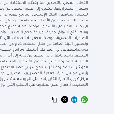
القطاع المعني بالتصدير؛ بما يعُظِّم الاستفادة من
وضمان استمراريتها، مشيرة إلى أهمية الانتهاء من وضع
محددة للتدريب تتضمن الأعداد المستهدفة، ومنهج الت
إلى جانب النظر على الأسواق، مؤكدة أهمية وضع مجموع
ومنها فتح أسواق جديدة، وزيادة حجم التصدير. وأك
الصادرات المصرية، موضحًا مجموعة الخدمات التي تق
وتحسين البيئة العامة من خلال الاصلاحات، ولدى الجم
دوري.واستعرض م. أحمد طه أنشطة وبرامج جمعية ال
التدريبية المقترحة والتي تتضمن الأسواق المستهد
المؤشرات المقترحة لكل برنامج تدريبي.حضر الاجتماع 
رئيس مجلس إدارة جمعية المصدريين المصريين، م/ اح
مركز تدريب التجارة الخارجية، د. منى الجرف، مستشار 
التخطيط، أ. كمال نصر المشرف على المكتب الفني لوزي