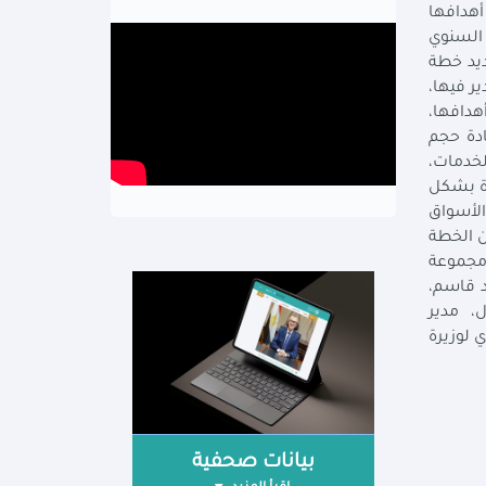
أهدافها
 السنوي
أنه لابد من تحديد خطة
ر فيها،
هدافها،
ادة حجم
لخدمات،
دة بشكل
لأسواق
ا، وقدم عرض تفصيلي عن الخطة
ومجموعة
د قاسم،
ل، مدير
 لوزيرة
بيانات صحفية