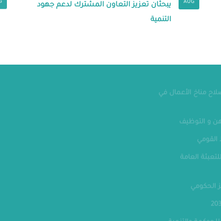
G
AUG
يبحثان تعزيز التعاون المشترك لدعم جهود
التنمية
مقر الوزار
تواصل معنا
الهاتف : 24070700-202
صلاح مناخ الأعمال في
فاكس : 24070882
ن و التوظيف
العنوان : الحي الحكومي - العاصمة
الإدارية الجديدة
القومي
لتعبئة العامة
ز الحكومي