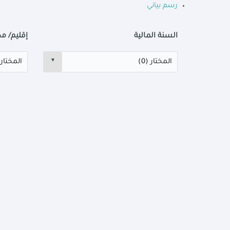
رسم بياني
السنة المالية
إقليم/ م
▼
دائري
شريطي
خطي
السنة المالية
الإقليم
▼