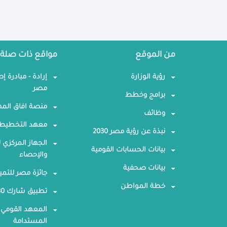
من الموقع
مواقع ذات صلة
رؤية الوزارة
إرادة - مبادرة إ
مصر
برامج وخطط
منصة افاق المه
وظائف
معهد التخطيط 
نبذة عن رؤية مصر 2030
الجهاز المركزي ل
بيانات الحسابات القومية
والإحصاء
بيانات صحفية
جائزة مصر للتمي
خطة المواطن
تطبيق شارك 2030
المعهد القومي 
المستدامة