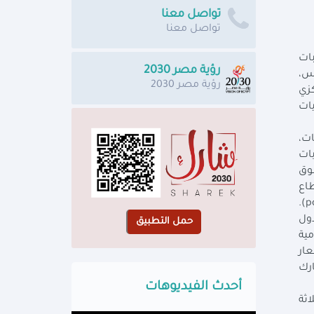
تواصل معنا
تواصل معنا
بات
رؤية مصر 2030
د تونس،
رؤية مصر 2030
كزي
يات
ات،
rea) وتشمل الحسابات
سوق
ت القطاع
المالي والمصرفي (financial sector)، وبيانات التعاملات مع العالم الخارجي (external sector) وبيانات السكان (population).
دول
مية
عار
ارك
أحدث الفيديوهات
اثة