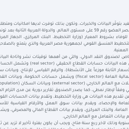
بتوفّر البيانات والخبرات، وتكون بذلك توفرت لديها امكانيات ومتطل
المعيار الخاص بالنشر وذلك في يناير 2005 لتصبح مصر العضو رقم 59 على مستوى العالم، والدولة العربية الثانية بع
فاء بشروط المعيار (وزارة التخطيط، البنك المركزي، الجهاز المر
ير التخطيط المنسق القومي لجمهورية مصر العربية والذي يتمتع بالصلاح
لمعنية.
ب نظام النشر الخاص لصندوق النقد الدولي، والتي من أهمها توقيتات نشر واتاحة البيان
وذلك بالنسبة للبيانات الاقتصادية والمالية. وتتضمن هذه البيانات حسابات القطاع الحقيقي (l sector
لأسعار الثابتة موزعاً على الأنشطة)، والرقم القياسي للإنتاج، وبيانات 
العمل، والأرقام القياسية للأسعار، وبيانات قطاع المالية العامة (fiscal sector) ويشمل حسابات الحكومة، وبيانا
 وفقاً لإطار نمطي، كما يصدر الصندوق تقارير دورية عن مدى التزام ال
تقديم هذه البيانات هي وزارة التخطيط، وتقدم بيانات الحسابات القو
 العامة والإحصاء، ويقدم بيانات سوق العمل والأرقام القياسية للأس
ية العامة، والبنك المركزي، ويقدم بيانات القطاع المالي والمصرفي، ويش
 بيانات التعامل مع العالم الخارجي.
سنوية وذلك لآخر ربع سنة متاح، ويجب أن يكون بفترة تأخير لا تزيد عن ثل