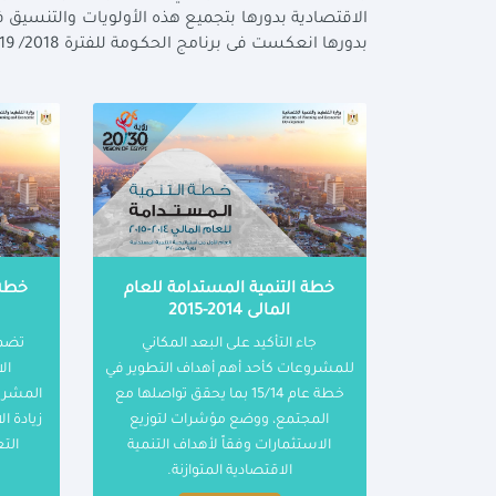
بدورها انعكست فى برنامج الحكـومة للفترة 2018/ 2019 – 2021/ 2022
خطة التنمية المستدامة للعام
خطة 
المالى 2014-2015
جاء التأكيد على البعد المكاني
للمشروعات كأحد أهم أهداف التطوير في
ال
خطة عام 15/14 بما يحقق تواصلها مع
المشرو
المجتمع، ووضع مؤشرات لتوزيع
زيادة 
الاستثمارات وفقاً لأهداف التنمية
الت
الاقتصادية المتوازنة.