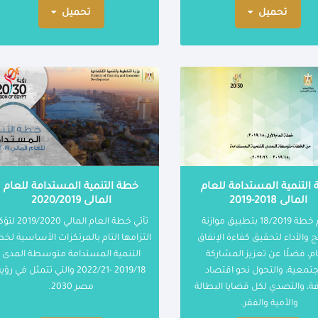
تحميل
تحميل
التنمية المستدامة للعام
خطة التنمية المستدامة للعام
المالى 2018-2019
المالى 2020/2019
تلتزم خطة 18/2019 بتطبيق موازنة
تأتي خطة العام المالي 9/2020
ج والأداء لتحقيق كفاءة الإنفاق
التزامها التام بالمرتكزات الأساسية لخ
ام، فضلًا عن تعزيز المشاركة
التنمية المستدامة متوسطة المدى
جتمعية، والتحول نحو اقتصاد
2019/18 -2022/21 والتي تتمثل في رؤي
ة، والتصدي لكل قضايا البطالة
مصر 2030.
والأمية والفقر.