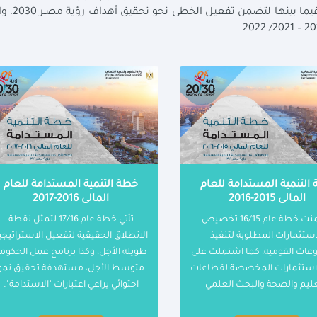
الاقتصادية بدورها بتجميع هذه الأولويات والتنسيق فيم
التنمية المستدامة للعام
خطة التنمية المستدامة للعام
المالى 2015-2016
المالى 2016-2017
تضمنت خطة عام 16/15 تخصيص
تأتي خطة عام 17/16 لتمثل نقطة
استثمارات المطلوبة لتنفيذ
الانطلاق الحقيقية لتفعيل الاستراتيجي
عات القومية، كما اشتملت على
طويلة الأجل، وكذا برنامج عمل الحكوم
الاستثمارات المخصصة لقطاعات
متوسط الأجل، مستهدفة تحقيق نمو
عليم والصحة والبحث العلمي
احتوائي يراعي اعتبارات "الاستدامة".