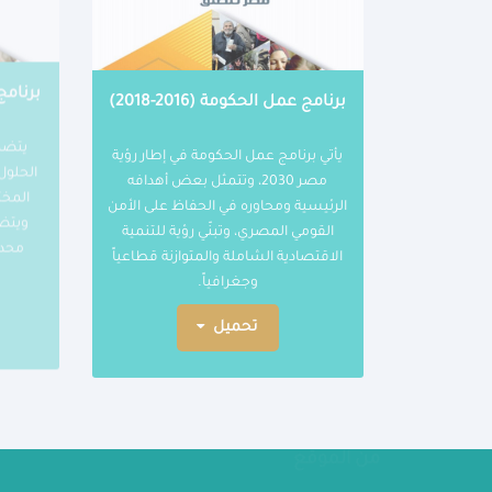
برنامج عمل الحكومة (2016-2018)
يأتي برنامج عمل الحكومة في إطار رؤية
يتضم
مصر 2030، وتتمثل بعض أهدافه
الحلول
الرئيسية ومحاوره في الحفاظ على الأمن
المخت
القومي المصري، وتبنّي رؤية للتنمية
ويتض
الاقتصادية الشاملة والمتوازنة قطاعياً
محدد
وجغرافياً.
تحميل
مواقع ذات صلة
من الموقع