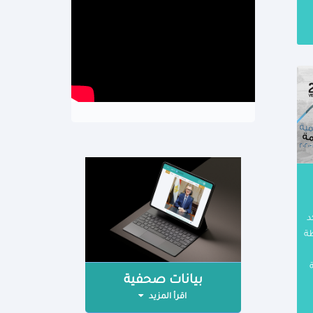
201 لتؤكد
طة
ة
بيانات صحفية
اقرأ المزيد