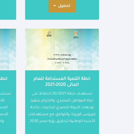
تحميل
خطة التنمية المستدامة للعام
خطة 
المالى 2020-2021
تستهدف خطة 20/2021 الحفاظ على
حياة المواطن المصري، والالتزام بتنفيذ
الأ
توجهات الدولة للتصدي لتداعيات جائحة
المست
فيروس كورونا، والتوافق مع مستهدفات
الدست
الأجندة الوطنية لتحقيق رؤية مصر 2030
واس