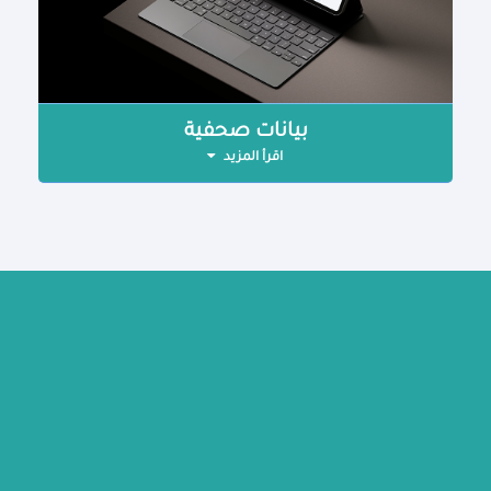
بيانات صحفية
اقرأ المزيد
من الموقع
رؤية الوزارة
برامج وخطط
وظائف
نبذة عن رؤية مصر 2030