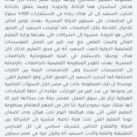
بمنظومة التعليم الأساسي، ووفقا لرؤية مصر 2030 كان هناك
هدفان أساسيان هما الإتاحة، والجودة. وفيما يتعلق بالإتاحة
أشارت السعيد إلى أن هناك زيادة في الاستثمارات 100% سنويًا
في الجامعات على مستوى الدولة المصرية؛ بهدف توفير أماكن
للأجيال القادمة بتلك الجامعات، كما أوضحت السعيد أن المحور
الثاني هو الجودة، مشيرة إلى الشراكات التي عقدتها وزارة التعليم
العالي والبحث العلمي مع عدد كبير من أفضل المؤسسات
التعليمية الدولية.تابعت السعيد أنه في محور التعليم كذلك كان
هناك توجيهًا بالاستثمار في البنية المعلوماتية بالجامعات
المصرية؛ بهدف تطوير المنظومة التعليمية بالجامعات، بالإضافة
إلى التخصصات الجديدة وهى التخصصات البينية بين الكليات
المختلفة.كما أشارت السعيد إلى المحور الثاني وهو التعليم الفني،
موضحة أن تلك المنظومة عانت في مصر خلال السنوات الماضية
من وجودها في عدد كبير من الوزارات، مؤكدة أن خطة الإصلاحات
الهيكلية تركز على سوق العمل، فمصر دولة عدد سكانها كبير؛ إلا
أنها تمتلك ميزة ديموجرافية، لذا كان من المهم الاهتمام بمنظومة
التعليم الفني التي يعاد هيكلتها اليوم تحت هيكل واحد لضمان
جودة التعليم الفني تحت هيئة خاصة، مشيرة إلى الشراكة بين
الدولة والقطاع الخاص كشريك أساسي في كل المدارس
التطبيقية والفنية.وأكدت السعيد أنه ولأول مرة في مصر سيكون