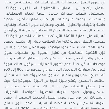
في سوق العمل مضيفة أنه بالنظر للمهارات المطلوبة في سوق
العمل يتضح أن المهارات المطلوبة قد تغيرت ووظائف
المستقبل تتطلب مهارات جديدة، منها الذكاء الاصطناعي،
والمنصات الرقمية، والروبوتات، إلى جانب مهارات أخرى سلوكية
خاصة بالقيادة، والتحليل النقدي، ومهارات علوم الفضاء. وأشارت
السعيد إلى تقرير منظمة التعاون الاقتصادي والتنمية الذي أوضح
أنه بناء على عملية الأتمتة التي تحدث فهناك 14% من الوظائف
معرضة للخطر، وهناك 32% من الوظائف تحتاج إلى تكثيف الجهود
لتغيير المهارات ليستطيعوا مواكبة سوق العمل الجديد، وبالتالي
فإن القضية الأساسية هي تقليل الفجوة بين متطلبات سوق
العمل والذي أصبح متطور بشكل كبير، والمهارات المعروضة،
موضحة أنه في حالة عدم تطوير المهارات سيكون هناك فجوة
كبيرة بين مهارات الخريجين الذين يتراوح عددهم من 800 إلى 900
ألف خريج سنويا وبين متطلبات سوق العمل.وأضافت السعيد أن
الاقتصاد المصري يتمتع بميزة كبيرة هي الميزة الديموغرافية، حيث
يمثل قطاع الشباب من 15 إلى 29 سنة نسبة كبيرة من
السكان.وحول جهود الدولة المصرية لمواجهة التطورات
والتحديات التي تؤثر على سوق العمل أوضحت السعيد أن جهود
الدولة تنقسم إلى خمسة محاور أساسية ، المحور الأول يتعلق