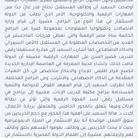
محافظين.وحول المحول الرابع والمتعلق بتعزيز المهارات الرقمية
أوضحت السعيد أن وظائف المستقبل تحتاج قدر عالً جدًا منن
المهارات الرقمية والتكنولوجية، الأمر الذي تطلب من الدولة
الاستثمار في هذا النوع من البرامج، مشيرة إلى قيام وزارة
الاتصالات وتكنولوجيا المعلومات بمجموعة كبيرة من البرامج
الخاصة ببناة مصر الرقمية والتي تعطي كدرجات الماجستير في
العديد من التخصصات المطلوبة في المستقبل كالأمن السيبراني
والذكاء الاصطناعي.كما أشارت السعيد إلى مبادرة مستقبلنا رقمي
للتدريب قصير المدى على المهارات الرقمية، مضيفه أن الدولة
قامت كذلك بإنشاء مدينة المعرفة في العاصمة الإدارية الجديدة
لتصبح مركز إقليمي للإبداع والابتكار متخصص في كل التقنيات
المتقدمة في الذكاء الاصطناعي، والانترنت، وفي البرامج المختلفة،
كما تطرقت السعيد إلى قيام المعهد القومي للحوكمة والتنمية
المستدامة ببرامج مكثفة لتدريب الإناث، مشيرة إلى برنامج هي
مستقبل رقمي لسد الفجوة الرقمية والتي تؤثر في بطالة
الإناث.وفيما يتعلق بالمحور الخامس والمتعلق بريادة الأعمال،
أكدت د. هالة السعيد على أهمية هذا المحور مع حجم الخريجين من
سوق العمل، موضحة أنه يتم الاستثمار في الميزة الديموغرافية
بحيث لا يبحث الخريجين عن وظائف، يقوموا أنفسهم بخلق وظائف
لهم ولزملائهم، مشيرة إلى اهتمام الدولة المصرية بالاستثمار في