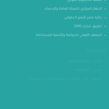
معهد التخطيط القومي
الجهاز المركزي للتعبئة العامة والإحصاء
جائزة مصر للتميز الحكومي
تطبيق شارك 2030
المعهد القومي للحوكمة والتنمية المستدامة
تواصل معنا
الهاتف : 24070700-202
فاكس : 24070882
العنوان : الحي الحكومي - العاصمة الإدارية الجديدة
مقر الوزارة