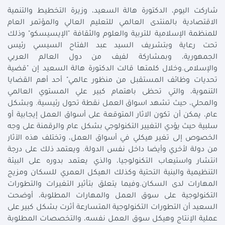
شاركت اليوم، الدكتورة هالة السعيد، وزيرة التخطيط والتنمية
الاقتصادية بالمنتدى العالمي للتعليم العالي والمؤتمر العام
للمنظمة الإسلامية للتربية والعلوم والثقافة "الإيسيسكو" وذلك
تحت رعاية وبتشريف السيد عبد الفتاح السيسي رئيس
الجمهورية، وبمشاركة لفيف من دول العالم العربي
والإسلامى.وخلال كلمتها قالت الدكتورة هالة السعيد إن "قضية
تحديات وظائف المستقبل من منظور عالمي" أحد أهم القضايا
التنموية، والتي تحظى باهتمام كبير علي المستوي العالمي
والمحلي، حيث تشهد اسواق العمل نقطة تحول رئيسية. وبشكل
عام، يمكن أن تكون الاثار المتوقعة على أسواق العمل إيجابية أو
سلبية حيث يؤدي التغيير التكنولوجي بشكل عام والرقمنة على وجه
الخصوص إلى تغير هيكلي في أسواق العمل، وتختلف هذه الآثار
من دولة لأخري وأيضا داخل نفس الدولة. ويعتمد ذلك على درجة
انتشار واستيعاب التكنولوجيا، والذي يعتمد بدوره على البيئة
التنظيمية والبنية التحتية وكذلك الهيكل العمري للسكان ومزيج
المهارات لدى السكان.وفيما يتعلق بتأثير التغيرات والتطورات
التكنولوجية على سوق العمل والمهارات المطلوبة، أوضحت
السعيد أن التطورات التكنولوجية المتسارعة أثرت بشكل كبير على
عملية الإنتاج وهيكل سوق العمل نفسه، والتخصصات المطلوبة